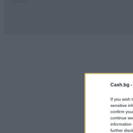
Реклама
Cash.bg 
If you wish 
sensitive in
confirm you
continue se
information 
further disc