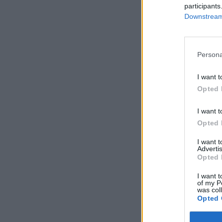
participants
Downstream 
Persona
I want t
Opted 
I want t
Opted 
I want 
Advertis
Opted 
I want t
of my P
was col
Opted 