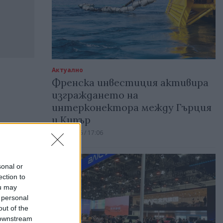
Актуално
Френска инвестиция активира
изграждането на
интерконектора между Гърция
и Кипър
06.08.2026 / 17:06
sonal or
ection to
ou may
 personal
out of the
 downstream