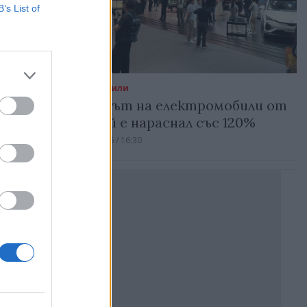
B’s List of
Автомобили
Износът на електромобили от
Китай е нараснал със 120%
06.08.2026 / 16:30
Реклама