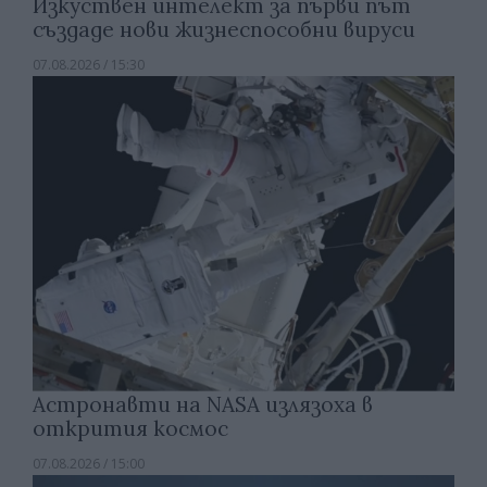
Изкуствен интелект за първи път
създаде нови жизнеспособни вируси
07.08.2026 / 15:30
Астронавти на NASA излязоха в
открития космос
07.08.2026 / 15:00