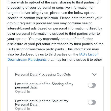
If you wish to opt-out of the sale, sharing to third parties, or
processing of your personal or sensitive information for
targeted advertising by us, please use the below opt-out
section to confirm your selection. Please note that after your
opt-out request is processed you may continue seeing
interest-based ads based on personal information utilized by
us or personal information disclosed to third parties prior to
your opt-out. You may separately opt-out of the further
disclosure of your personal information by third parties on the
IAB’s list of downstream participants. This information may
also be disclosed by us to third parties on the
IAB’s List of
Белият дом спира проекти за
Downstream Participants
that may further disclose it to other
възобновяема енергия в САЩ
third parties.
07.08.2026 / 18:00
Personal Data Processing Opt Outs
I want to opt-out of the Sharing of my
personal data.
Opted In
I want to opt-out of the Sale of my
Personal Data.
Opted In