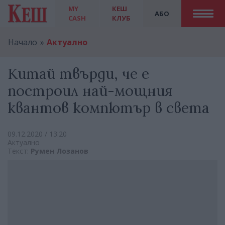
MY
КЕШ
АБО
CASH
КЛУБ
Начало
Актуално
Китай твърди, че е
построил най-мощния
квантов компютър в света
09.12.2020 / 13:20
Актуално
Текст:
Румен Лозанов