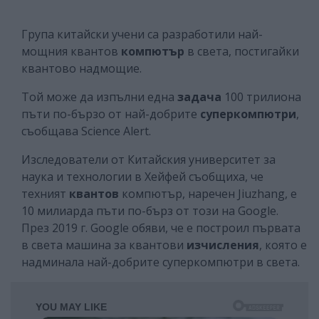
Група китайски учени са разработили най-
мощния квантов
компютър
в света, постигайки
квантово надмощие.
Той може да изпълни една
задача
100 трилиона
пъти по-бързо от най-добрите
суперкомпютри
,
съобщава Science Alert.
Изследователи от Китайския университет за
наука и технологии в Хейфей съобщиха, че
техният
квантов
компютър, наречен Jiuzhang, е
10 милиарда пъти по-бърз от този на Google.
През 2019 г. Google обяви, че е построил първата
в света машина за квантови
изчисления
, която е
надминала най-добрите суперкомпютри в света.