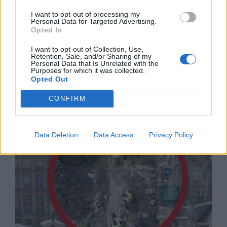
I want to opt-out of processing my
Personal Data for Targeted Advertising.
Opted In
I want to opt-out of Collection, Use,
Retention, Sale, and/or Sharing of my
Personal Data that Is Unrelated with the
Purposes for which it was collected.
Русия започна да внася петролни
Opted Out
продукти от Южна Корея.
CONFIRM
07.08.2026 / 17:05
Data Deletion
Data Access
Privacy Policy