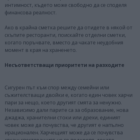
интимност, където може свободно да се споделя
финансова реалност.
Ако в крайна сметка решите да отидете в някой от
скъпите ресторанти, поискайте отделни сметки,
когато поръчвате, вместо да чакате неудобния
момент в края на храненето.
Несъответстващи приоритети на разходите
Сигурен път към спор между семейни или
съжителстващи двойки е, когато един човек харчи
пари за нещо, което другият смята за ненужно.
Независимо дали парите са за образование, нова
джаджа, хранителни стоки или дрехи, единият
човек може да почувства, че другият е напълно
ирационален. Харчещият може да се почувства
сякаш спестяващият не го подкрепя, докато