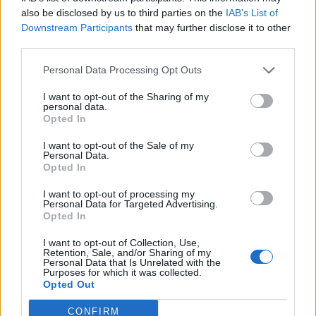
also be disclosed by us to third parties on the
IAB’s List of
Downstream Participants
that may further disclose it to other
third parties.
Personal Data Processing Opt Outs
I want to opt-out of the Sharing of my
personal data.
Opted In
I want to opt-out of the Sale of my
Personal Data.
Opted In
Русия започна да внася петролни
продукти от Южна Корея.
I want to opt-out of processing my
Personal Data for Targeted Advertising.
07.08.2026 / 17:05
Opted In
I want to opt-out of Collection, Use,
Retention, Sale, and/or Sharing of my
Personal Data that Is Unrelated with the
Purposes for which it was collected.
Opted Out
CONFIRM