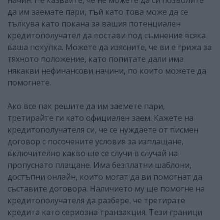
да им заемате пари, тъй като това може да се
тълкува като покана за вашия потенциален
кредитополучател да постави под съмнение всяка
ваша покупка. Можете да изясните, че ви е грижа за
тяхното положение, като попитате дали има
някакви нефинансови начини, по които можете да
помогнете.
Ако все пак решите да им заемете пари,
третирайте ги като официален заем. Кажете на
кредитополучателя си, че се нуждаете от писмен
договор с посочените условия за изплащане,
включително какво ще се случи в случай на
пропуснато плащане. Има безплатни шаблони,
достъпни онлайн, които могат да ви помогнат да
съставите договора. Наличието му ще помогне на
кредитополучателя да разбере, че третирате
кредита като сериозна транзакция. Тези граници