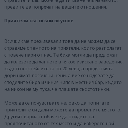
преди те да попречат на вашите отношения.
Приятели със скъпи вкусове
Всички сме преживявали това да не можем да се
справяме с темпото на приятели, които разполагат
с повече пари от нас. Те биха могли да предложат
да излезете да хапнете в някое изискано заведение,
където коктейлите са по 20 лева, а предястията
дори нямат посочени цени, а вие се надявате да
споделите бира и чиния чипс в местния бар, където
на никой не му пука, че плащате със стотинки.
Може да се почувствате неловко да попитате
приятелите си дали можете да промените мястото.
Другият вариант обаче е да отидете на
предпочитаното от тях място и да изберете най-