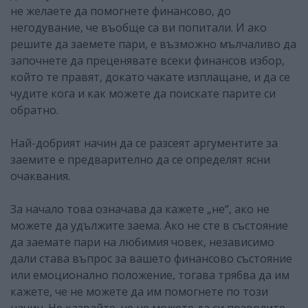
не желаете да помогнете финансово, до
негодувание, че въобще са ви попитали. И ако
решите да заемете пари, е възможно мълчаливо да
започнете да преценявате всеки финансов избор,
който те правят, докато чакате изплащане, и да се
чудите кога и как можете да поискате парите си
обратно.
Най-добрият начин да се разсеят аргументите за
заемите е предварително да се определят ясни
очаквания.
За начало това означава да кажете „не“, ако не
можете да удължите заема. Ако не сте в състояние
да заемате пари на любимия човек, независимо
дали става въпрос за вашето финансово състояние
или емоционално положение, тогава трябва да им
кажете, че не можете да им помогнете по този
начин. Не казвайте, че не можете да си позволите