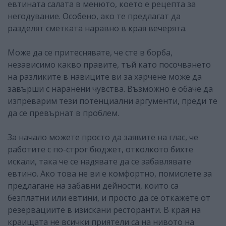
евтината салата в менюто, което е рецепта за
негодувание. Особено, ако те предлагат да
разделят сметката наравно в края вечерята.
Може да се притеснявате, че сте в борба,
независимо какво правите, тъй като посочването
на разликите в навиците ви за харчене може да
завърши с наранени чувства. Възможно е обаче да
изпреварим тези потенциални аргументи, преди те
да се превърнат в проблем.
За начало можете просто да заявите на глас, че
работите с по-строг бюджет, отколкото бихте
искали, така че се надявате да се забавлявате
евтино. Ако това не ви е комфортно, помислете за
предлагане на забавни дейности, които са
безплатни или евтини, и просто да се откажете от
резервациите в изискани ресторанти. В края на
краищата не всички приятели са на нивото на