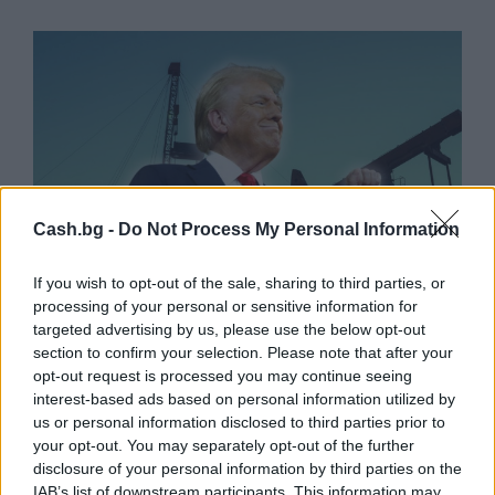
Cash.bg -
Do Not Process My Personal Information
If you wish to opt-out of the sale, sharing to third parties, or
processing of your personal or sensitive information for
targeted advertising by us, please use the below opt-out
section to confirm your selection. Please note that after your
Белият дом спира проекти за
opt-out request is processed you may continue seeing
възобновяема енергия в САЩ
interest-based ads based on personal information utilized by
us or personal information disclosed to third parties prior to
07.08.2026 / 18:00
your opt-out. You may separately opt-out of the further
disclosure of your personal information by third parties on the
IAB’s list of downstream participants. This information may