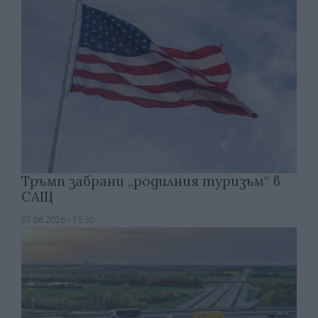
Тръмп забрани „родилния туризъм“ в
САЩ
07.08.2026 / 13:30