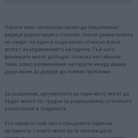
Парите имат интересен начин да предизвикат
редица разногласия и спорове. Никои двама човека
не гледат по един и същи начин относно всеки
аспект на управлението на парите. Тъй като
финансите могат да бъдат толкова нестабилна
тема, всяко разминаване на парите между двама
души може да доведе до големи проблеми.
За съжаление, аргументите за пари често могат да
бъдат много по-трудни за разрешаване, отколкото
разногласия в градината.
Ето някои от най-често срещаните парични
аргументи, с които може да се наложи да се
справите, и как можете да ги хванете в началото,