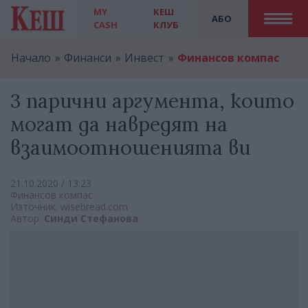
MY
КЕШ
АБО
CASH
КЛУБ
Начало
Финанси
Инвест
Финансов компас
3 парични аргумента, които
могат да навредят на
взаимоотношенията ви
21.10.2020 / 13:23
Финансов компас
Източник: wisebread.com
Автор:
Синди Стефанова