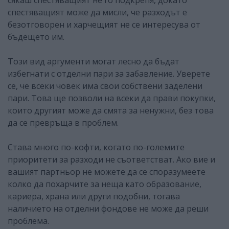
спестяващият може да мисли, че разходът е
безотговорен и харчещият не се интересува от
бъдещето им.
Този вид аргументи могат лесно да бъдат
избегнати с отделни пари за забавление. Уверете
се, че всеки човек има свои собствени заделени
пари. Това ще позволи на всеки да прави покупки,
които другият може да смята за ненужни, без това
да се превръща в проблем.
Става много по-кофти, когато по-големите
приоритети за разходи не съответстват. Ако вие и
вашият партньор не можете да се споразумеете
колко да похарчите за неща като образование,
кариера, храна или други подобни, тогава
наличието на отделни фондове не може да реши
проблема.