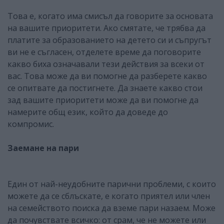
Това е, когато има смисъл да говорите за основата
на вашите приоритети. Ако смятате, че трябва да
платите за образованието на детето си и съпругът
ви не е съгласен, отделете време да поговорите
какво биха означавали тези действия за всеки от
вас. Това може да ви помогне да разберете какво
се опитвате да постигнете. Да знаете какво стои
зад вашите приоритети може да ви помогне да
намерите общ език, който да доведе до
компромис.
Заемане на пари
Един от най-неудобните парични проблеми, с които
можете да се сблъскате, е когато приятел или член
на семейството поиска да вземе пари назаем. Може
да почувствате всичко: от срам, че не можете или