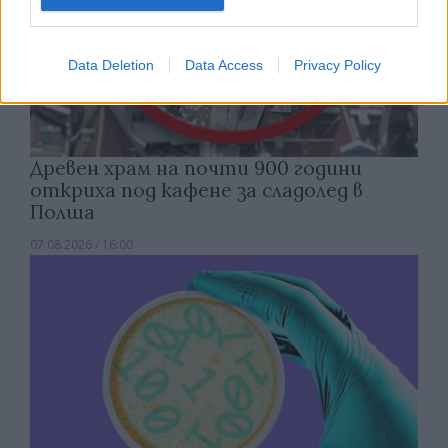
Data Deletion
Data Access
Privacy Policy
Древен храм на почти 900 години
откриха под кафене за сладолед в
Полша
07.08.2026 / 16:00