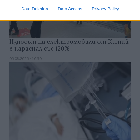
Data Deletion
Data Access
Privacy Policy
Износът на електромобили от Китай
е нараснал със 120%
06.08.2026 / 16:30