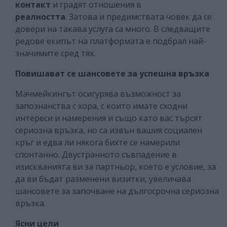
контакт
и градят отношения в
реалността
. Затова и предимствата човек да се
довери на такава услуга са много. В следващите
редове екипът на платформата е подбрал най-
значимите сред тях.
Повишават се шансовете за успешна връзка
Мачмейкингът осигурява възможност за
запознанства с хора, с които имате сходни
интереси и намерения и също като вас търсят
сериозна връзка, но са извън вашия социален
кръг и едва ли някога бихте се намерили
спонтанно. Двустранното съвпадение в
изискванията ви за партньор, което е условие, за
да ви бъдат разменени визитки, увеличава
шансовете за започване на дългосрочна сериозна
връзка.
Ясни цели