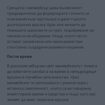
Срещата с мачмейкър дава възможност
предварително да формулирате точните си
очаквания към партньора и дали търсите
дългосрочна връзка, брак или желаете да
повишите шансовете си чрез подобряване на
начина си на общуване. Неща, които често
остават неизяснени или неизказани при
спонтанно създадени взаимоотношения.
Пести време
В днешния забързан свят мачмейкингът помага
да избегнете загубата на време в неподходящи
връзки и случайни запознанства. Чрез
мачмейкинг се запознавате с реални хора с
истинска самоличност, които са мотивирани,
инвестирали време и средства и също като вас
желаят да имат сериозна връзка.