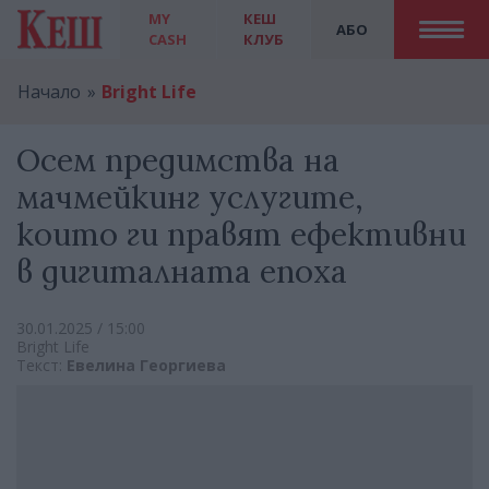
MY
КЕШ
АБО
CASH
КЛУБ
Начало
Bright Life
Осем предимства на
мачмейкинг услугите,
които ги правят ефективни
в дигиталната епоха
30.01.2025 / 15:00
Bright Life
Текст:
Евелина Георгиева