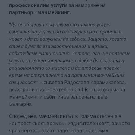
професионални услуги
за намиране на
партньор
-
мачмейкинг.
"
Да се обърнеш към някого за такава услуга
означава да успееш да се довериш на страничен
човек и да го допуснеш до себе си. Защото, когато
става дума за взаимоотношения и връзки,
подхождаме емоционално. Затова, ако ще ползваме
услуга, за която заплащаме, е добре да включим и
рационалното си мислене и да отделим повече
време на откриването на правилния мачмейкинг
специалист
" – съветва Радослава Карамихалева,
психолог и съосновател на ClubR - платформа за
мачмейкинг и събития за запознанства в
България.
Според нея, мачмейкингът в голяма степен е в
контраст със съвременниядигитален свят, защото
чрез него хората се запознават чрез
жив