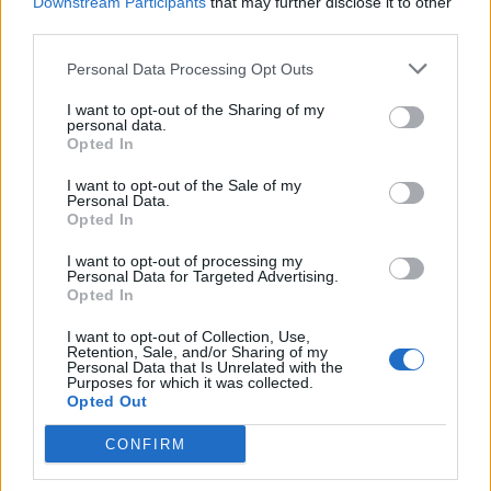
Downstream Participants
that may further disclose it to other
third parties.
Personal Data Processing Opt Outs
I want to opt-out of the Sharing of my
personal data.
Opted In
I want to opt-out of the Sale of my
Personal Data.
Френска инвестиция активира
Opted In
изграждането на интерконектора
между Гърция и Кипър
I want to opt-out of processing my
Personal Data for Targeted Advertising.
06.08.2026 / 17:06
Opted In
I want to opt-out of Collection, Use,
Retention, Sale, and/or Sharing of my
Personal Data that Is Unrelated with the
Purposes for which it was collected.
Opted Out
CONFIRM