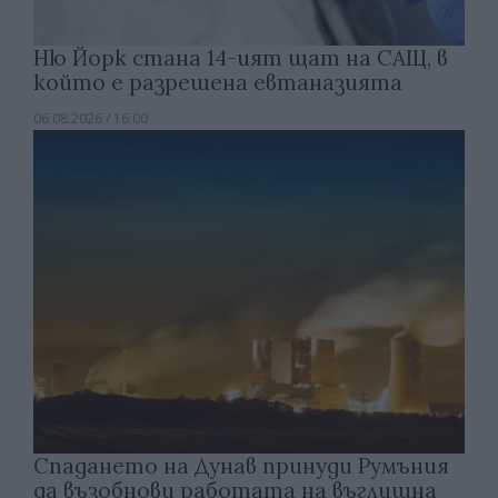
Ню Йорк стана 14-ият щат на САЩ, в
който е разрешена евтаназията
06.08.2026 / 16:00
Спадането на Дунав принуди Румъния
да възобнови работата на въглищна