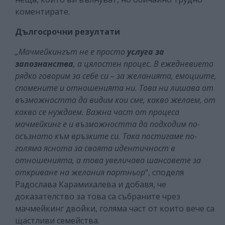
коментирате.
Дългосрочни резултати
„Мачмейкингът не е просто
услуга за
запознанства
, а цялостен процес. В ежедневието
рядко говорим за себе си – за желанията, емоциите,
спомените и отношенията ни. Това ни лишава от
възможността да видим кои сме, какво желаем, от
какво се нуждаем. Важна част от процеса
мачмейкинг е и възможността да подходим по-
осъзнато към връзките си. Така постигаме по-
голяма яснота за своята идентичност в
отношенията, а това увеличава шансовете за
откриване на желания партньор
“, споделя
Радослава Карамихалева и добавя, че
доказателство за това са събраните чрез
мачмейкинг двойки, голяма част от които вече са
щастливи семейства.