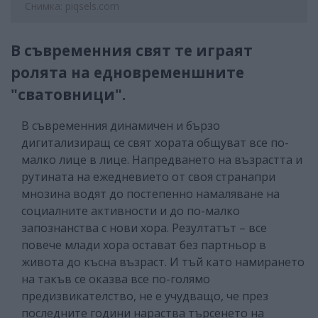
Снимка: piqsels.com
В съвременния свят те играят
ролята на едновременшните
"сватовници".
В съвременния динамичен и бързо
дигитализиращ се свят хората общуват все по-
малко лице в лице. Напредването на възрастта и
рутината на ежедневието от своя странапри
мнозина водят до постепенно намаляване на
социалните активности и до по-малко
запознанства с нови хора. Резултатът – все
повече млади хора остават без партньор в
живота до късна възраст. И тъй като намирането
на такъв се оказва все по-голямо
предизвикателство, не е учудващо, че през
последните години нараства търсенето на