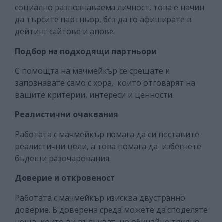
социално разпознаваема личност, това е начин
да търсите партньор, без да го афиширате в
дейтинг сайтове и апове.
Подбор на подходящи партньори
С помощта на мачмейкър се срещате и
запознавате само с хора, които отговарят на
вашите критерии, интереси и ценности.
Реалистични очаквания
Работата с мачмейкър помага да си поставите
реалистични цели, а това помага да избегнете
бъдещи разочарования.
Доверие и откровеност
Работата с мачмейкър изисква двустранно
доверие. В доверена среда можете да споделяте
неща, които ви вълнуват, но обичайно трудно