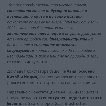
„Въпреки продължаващата нестабилност,
световната газова индустрия навлиза в
настоящата криза в по-силна позиция
,
отколкото по време на енергийния шок от 2021 -
2022 г. Ключови фактори за това са
значителните
инвестиции
в инфраструктура за
втечнен природен газ,
диверсификацията
на
доставките и
гъвкавите
търговски
споразумения
, които позволиха да се овладее
и
неотдавнашния скок в цените на природния газ”,
се казва в документа.
Докладът констатира също, че
Азия, особено
Китай и Индия,
все повече заемат централната
роля в световното търсене на синьото гориво.
Паралелно с констатациите на IGU, днес Reuters
предупреждава за
евентуален недостиг на газ в
Европа
, тъй като според Gas Infrastructure