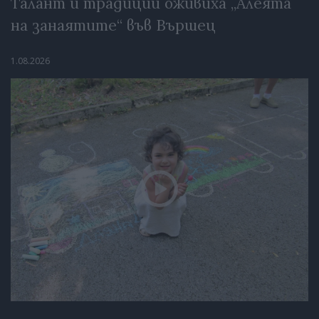
Талант и традиции оживиха „Алеята
на занаятите“ във Вършец
1.08.2026