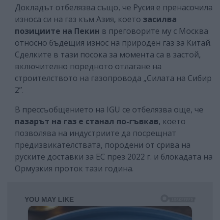
Докладът отбелязва също, че Русия е пренасочила
износа си на газ към Азия, което
засилва
позициите на Пекин
в преговорите му с Москва
относно бъдещия износ на природен газ за Китай.
Сделките в тази посока за момента са в застой,
включително поредното отлагане на
строителството на газопровода „Силата на Сибир
2”.
В прессъобщението на IGU се отбелязва още, че
пазарът на газ е станал по-гъвкав
, което
позволява на индустриите да посрещнат
предизвикателствата, породени от срива на
руските доставки за ЕС през 2022 г. и блокадата на
Ормузкия проток тази година.