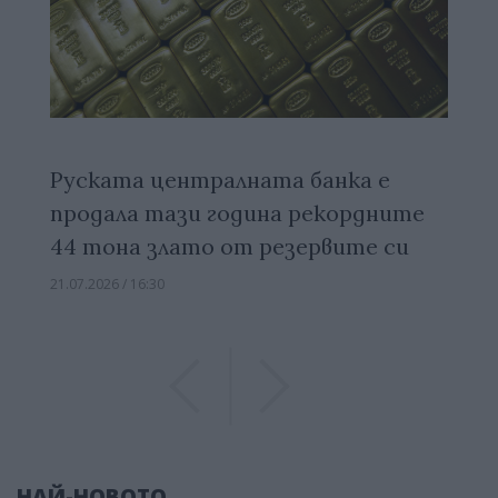
Руската централната банка е
продала тази година рекордните
44 тона злато от резервите си
21.07.2026 / 16:30
Previous
Previous
НАЙ-НОВОТО