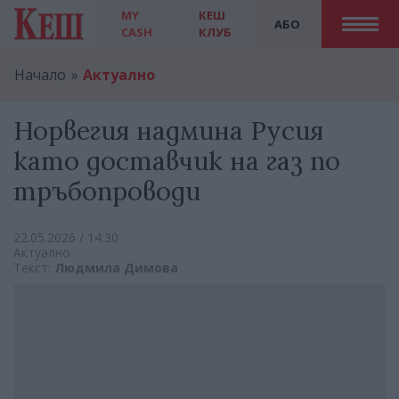
MY
КЕШ
АБО
CASH
КЛУБ
Начало
Актуално
Норвегия надмина Русия
като доставчик на газ по
тръбопроводи
22.05.2026 / 14:30
Актуално
Текст:
Людмила Димова