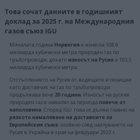
Това сочат данните в годишният
доклад за 2025 г. на Международния
газов съюз IGU
Миналата година
Норвегия
е изнесла 108,6
милиарда кубически метра природен газ по
тръбопроводи, докато
износът
на Русия
е 103,5
милиарда кубически метра.
Отстъплението на Русия от водещите ѝ позиции
като доставчик на газ по тръбопроводи
продължава вече
20 години
. Износът на руския
природен газ е намалял за периода
повече от
наполовина
. Според IGU това се дължи главно на
рязкото намаляване на доставките за
Европейския съюз
, особено след нахлуването на
Русия в Украйна в края на февруари 2022 г.