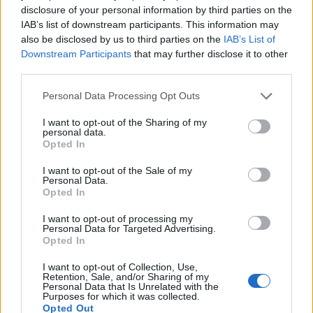
disclosure of your personal information by third parties on the
IAB’s list of downstream participants. This information may
also be disclosed by us to third parties on the
IAB’s List of
Downstream Participants
that may further disclose it to other
third parties.
Ню Йорк стана 14-ият щат на САЩ, в
Personal Data Processing Opt Outs
който е разрешена евтаназията
I want to opt-out of the Sharing of my
06.08.2026 / 16:00
personal data.
Opted In
I want to opt-out of the Sale of my
Personal Data.
Opted In
I want to opt-out of processing my
Personal Data for Targeted Advertising.
Opted In
I want to opt-out of Collection, Use,
Retention, Sale, and/or Sharing of my
Personal Data that Is Unrelated with the
Purposes for which it was collected.
Opted Out