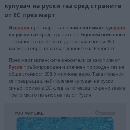
купувач на руски газ сред страните
от ЕС през март
Испания
през март стана
най-големият
купувач
на руски газ
сред страните от
Европейския съюз
- стойността на вноса е достигнала почти 360
милиона евро, показват данните на Евростат.
През март испанските вносители са закупили от
Русия
тръбопроводен и втечнен природен газ на
обща стойност 358,9 милиона евро. Така Испания
се превръща в най-големия купувач на руско
синьо гориво в ЕС, след като месец по-рано заема
трето място по внос на газ от Русия.