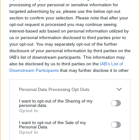
processing of your personal or sensitive information for
07.08.2026 / 15:30
targeted advertising by us, please use the below opt-out
section to confirm your selection. Please note that after your
opt-out request is processed you may continue seeing
interest-based ads based on personal information utilized by
us or personal information disclosed to third parties prior to
your opt-out. You may separately opt-out of the further
disclosure of your personal information by third parties on the
IAB’s list of downstream participants. This information may
also be disclosed by us to third parties on the
IAB’s List of
Downstream Participants
that may further disclose it to other
third parties.
Personal Data Processing Opt Outs
I want to opt-out of the Sharing of my
Астронавти на NASA излязоха в
personal data.
Opted In
открития космос
I want to opt-out of the Sale of my
07.08.2026 / 15:00
Personal Data.
Opted In