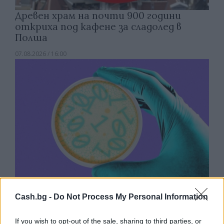
Древен храм на почти 900 години
откриха под кафене за сладолед в
Полша
07.08.2026 / 16:00
Cash.bg -
Do Not Process My Personal Information
Изкуствен интелект за първи път
създаде нови жизнеспособни вируси
If you wish to opt-out of the sale, sharing to third parties, or