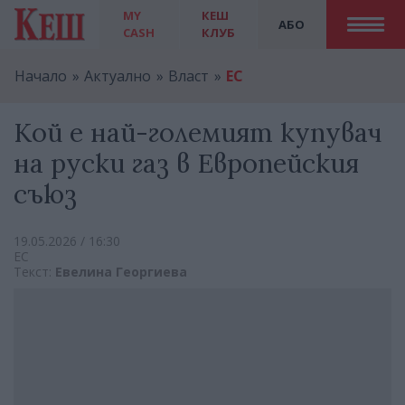
MY
КЕШ
АБО
CASH
КЛУБ
Начало
Актуално
Власт
ЕС
Кой е най-големият купувач
на руски газ в Европейския
съюз
19.05.2026 / 16:30
ЕС
Текст:
Евелина Георгиева