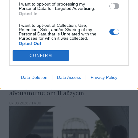
I want to opt-out of processing my
Personal Data for Targeted Advertising.
Opted In
I want to opt-out of Collection, Use,
Retention, Sale, and/or Sharing of my
Personal Data that Is Unrelated with the
Purposes for which it was collected.
Opted Out
CONFIRM
Data Deletion
Data Access
Privacy Policy
Франция ще забрани рекламните
обаждания без съгласието на
абонатите от 11 август
07.08.2026 / 14:30