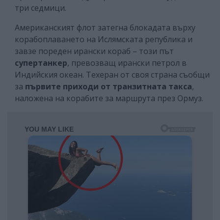
три седмици.
Американският флот затегна блокадата върху
корабоплаването на Ислямската република и
завзе пореден ирански кораб – този път
супертанкер
, превозващ ирански петрол в
Индийския океан. Техеран от своя страна съобщи
за
първите приходи от транзитната такса
,
наложена на корабите за маршрута през Ормуз.