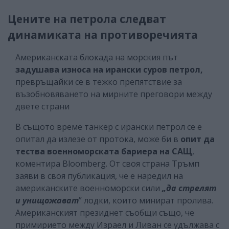
Цените на петрола следват
динамиката на противоречията
Американската блокада на морския път
задушава износа на ирански суров петрол,
превръщайки се в тежко препятствие за
възобновяването на мирните преговори между
двете страни
В същото време танкер с ирански петрол се е
опитал да излезе от протока, може би в
опит да
тества военноморската бариера на САЩ
,
коментира Bloomberg. От своя страна Тръмп
заяви в своя публикация, че е наредил на
американските военноморски сили
„да стрелят
и унищожават
” лодки, които минират пролива.
Американският президнет съобщи също, че
примирието между Израел и Ливан се удължава с