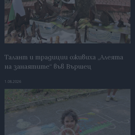
Талант и традиции оживиха „Алеята
на занаятите“ във Вършец
1.08.2026