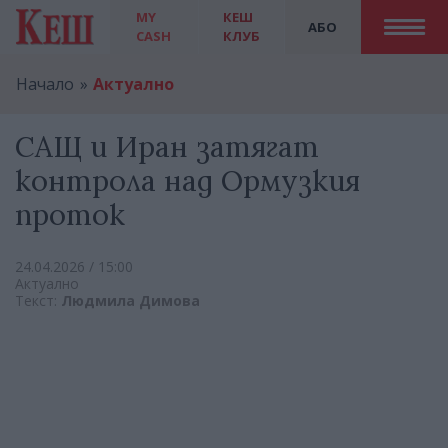
MY
КЕШ
АБО
CASH
КЛУБ
Начало
Актуално
САЩ и Иран затягат
контрола над Ормузкия
проток
24.04.2026 / 15:00
Актуално
Текст:
Людмила Димова