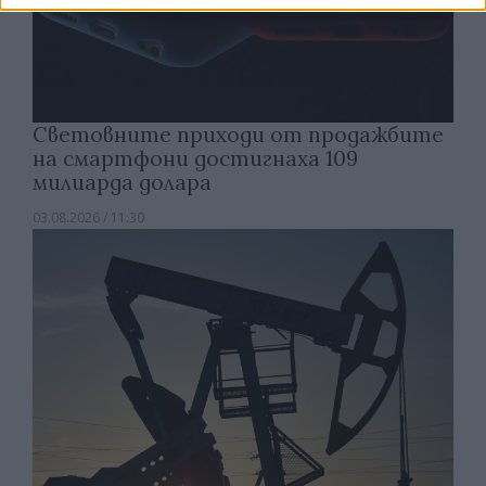
Световните приходи от продажбите
на смартфони достигнаха 109
милиарда долара
03.08.2026 / 11:30