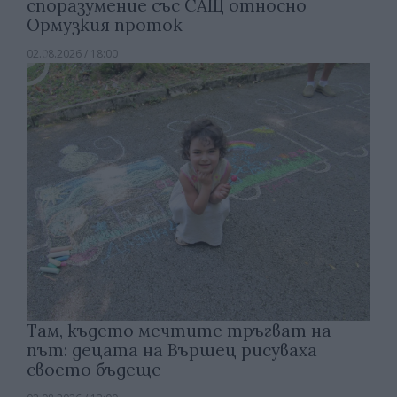
споразумение със САЩ относно
Ормузкия проток
02.08.2026 / 18:00
Там, където мечтите тръгват на
път: децата на Вършец рисуваха
своето бъдеще