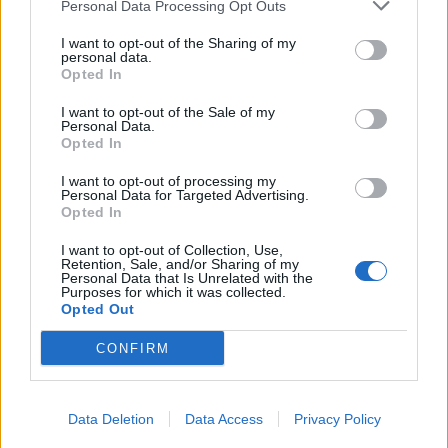
Personal Data Processing Opt Outs
I want to opt-out of the Sharing of my
personal data.
Opted In
I want to opt-out of the Sale of my
Personal Data.
Opted In
I want to opt-out of processing my
Personal Data for Targeted Advertising.
Хакери удариха бизнес-база данни в
Opted In
Лихтенщайн
I want to opt-out of Collection, Use,
03.08.2026 / 14:30
Retention, Sale, and/or Sharing of my
Personal Data that Is Unrelated with the
Purposes for which it was collected.
Opted Out
CONFIRM
Data Deletion
Data Access
Privacy Policy