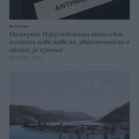
Актуално
Експерти: Изкуственият интелект
постига нови нива на „автономност и
опити за измама“
05.08.2026 / 11:30