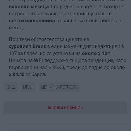
няколко месеца
. Според Goldman Sachs Group Inc,
петролните доскавки през април ще паднат
почти наполовина
в сравнение с обичайното за
месеца.
При тези обстоятелства цената на
суровият Brent
в един момент днес надхвърли $
107 за барел, но се установи на
около $ 104
.
Цената на
WTI
поддържа същата тенденция, като
първо скочи над $ 96.90, преди да падне до около
$ 94.40
за барел.
САЩ
ИРАН
ЦЕНИ НА ПЕТРОЛА
ВСИЧКИ НОВИНИ »