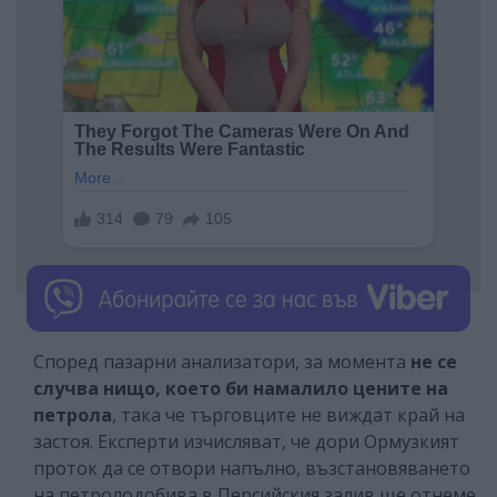
Според пазарни анализатори, за момента
не се
случва нищо, което би намалило цените на
петрола
, така че търговците не виждат край на
застоя. Експерти изчисляват, че дори Ормузкият
проток да се отвори напълно, възстановяването
на петролодобива в Персийския залив ще отнеме