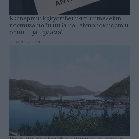
Експерти: Изкуственият интелект
постига нови нива на „автономност и
опити за измама“
05.08.2026 / 11:30
Румъния се сблъска с проблеми заради