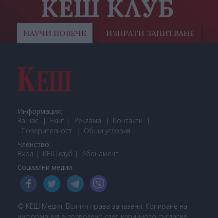
КЕШ КЛУБ
НАУЧИ ПОВЕЧЕ
ИЗПРАТИ ЗАПИТВАНЕ
Информация:
За нас
Екип
Реклама
Контакти
Поверителност
Общи условия
Членство:
Вход
КЕШ клуб
Або
намент
Социални медии
© КЕШ Медия. Всички права запазени. Копиране на
информация е позволено след изричното съгласие