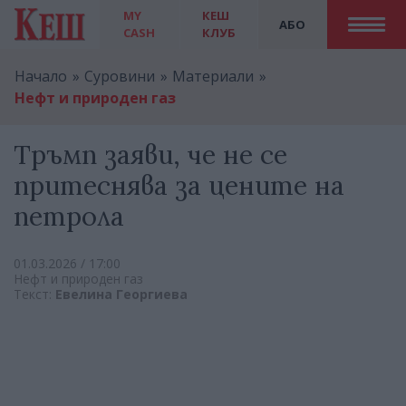
MY
КЕШ
АБО
CASH
КЛУБ
Начало
Суровини
Материали
Нефт и природен газ
Тръмп заяви, че не се
притеснява за цените на
петрола
01.03.2026 / 17:00
Нефт и природен газ
Текст:
Евелина Георгиева