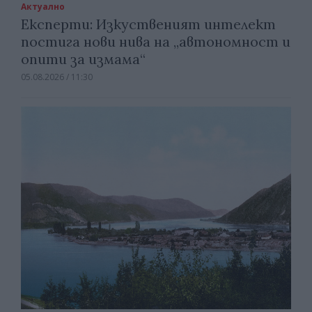
Актуално
Експерти: Изкуственият интелект
постига нови нива на „автономност и
опити за измама“
05.08.2026 / 11:30