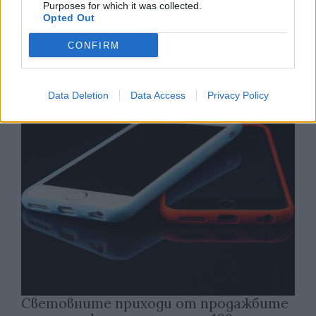
Purposes for which it was collected.
Opted Out
Хакери удариха бизнес-база данни в
CONFIRM
Лихтенщайн
03.08.2026 / 14:30
Data Deletion
Data Access
Privacy Policy
Световните приходи от продажбите