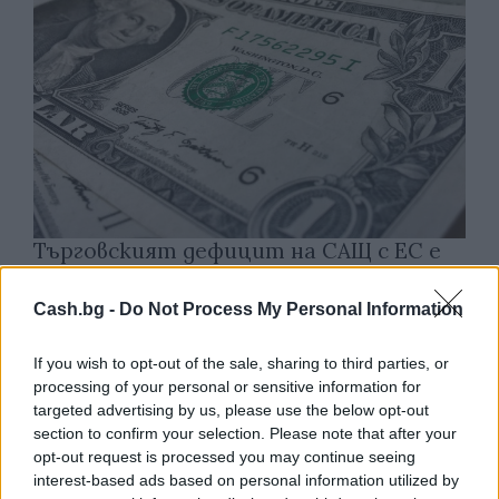
Търговският дефицит на САЩ с ЕС е
нараснал с 36,4% през юни
Cash.bg -
Do Not Process My Personal Information
04.08.2026 / 16:00
If you wish to opt-out of the sale, sharing to third parties, or
processing of your personal or sensitive information for
targeted advertising by us, please use the below opt-out
section to confirm your selection. Please note that after your
opt-out request is processed you may continue seeing
interest-based ads based on personal information utilized by