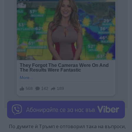
По думите ѝ Тръмп е отговорил така на въпроси,