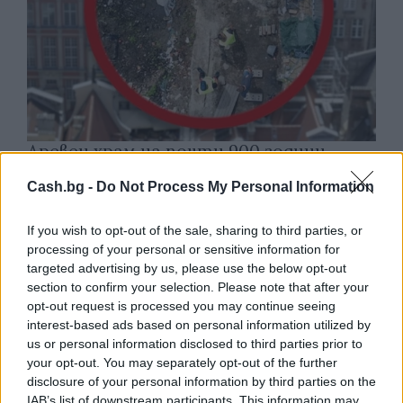
Древен храм на почти 900 години
откриха под кафене за сладолед в
Cash.bg -
Do Not Process My Personal Information
Полша
07.08.2026 / 16:00
If you wish to opt-out of the sale, sharing to third parties, or
processing of your personal or sensitive information for
targeted advertising by us, please use the below opt-out
section to confirm your selection. Please note that after your
opt-out request is processed you may continue seeing
interest-based ads based on personal information utilized by
us or personal information disclosed to third parties prior to
your opt-out. You may separately opt-out of the further
disclosure of your personal information by third parties on the
IAB’s list of downstream participants. This information may