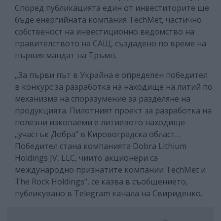
Според публикацията един от инвеститорите ще
бъде енергийната компания TechMet, частично
собственост на инвестиционно ведомство на
правителството на САЩ, създадено по време на
първия мандат на Тръмп.
„За първи път в Украйна е определен победител
в конкурс за разработка на находище на литий по
механизма на споразумение за разделяне на
продукцията. Пилотният проект за разработка на
полезни изкопаеми е литиевото находище
„участък Добра“ в Кировоградска област…
Победител стана компанията Dobra Lithium
Holdings JV, LLC, чиито акционери са
международно признатите компании TechMet и
The Rock Holdings“, се казва в съобщението,
публикувано в Telegram канала на Свириденко.