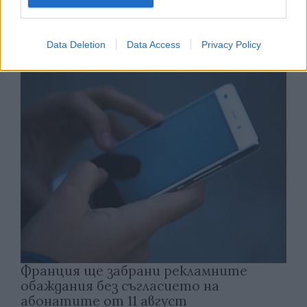
Астронавти на NASA излязоха в
открития космос
Data Deletion
Data Access
Privacy Policy
07.08.2026 / 15:00
Франция ще забрани рекламните
обаждания без съгласието на
абонатите от 11 август