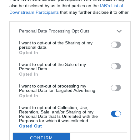
also be disclosed by us to third parties on the
IAB’s List of
Downstream Participants
that may further disclose it to other
third parties.
Personal Data Processing Opt Outs
Изкуствен интелект за първи път
създаде нови жизнеспособни вируси
I want to opt-out of the Sharing of my
personal data.
07.08.2026 / 15:30
Opted In
I want to opt-out of the Sale of my
Personal Data.
Opted In
I want to opt-out of processing my
Personal Data for Targeted Advertising.
Opted In
I want to opt-out of Collection, Use,
Retention, Sale, and/or Sharing of my
Personal Data that Is Unrelated with the
Purposes for which it was collected.
Opted Out
CONFIRM