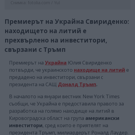
Снимка: fotolia.com / YuI
Премиерът на Украйна Свириденко:
находището на литий е
прехвърлено на инвеститори,
свързани с Тръмп
Премиерът на
Украйна
Юлия Свириденко
потвърди, че украинското
находище на литий
е
предадено на инвеститори, свързани с
президента на САЩ
Доналд Тръмп
.
В началото на януари вестник New York Times
съобщи, че Украйна е предоставила правото за
разработка на голямо находище на литий в
Кировоградска област на група
американски
инвеститори
, сред които е приятелят на
президента Тръмп, милиардерът Роналд Лаудер.