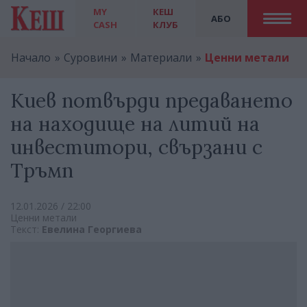
MY
КЕШ
АБО
CASH
КЛУБ
Начало
Суровини
Материали
Ценни метали
Киев потвърди предаването
на находище на литий на
инвеститори, свързани с
Тръмп
12.01.2026 / 22:00
Ценни метали
Текст:
Евелина Георгиева