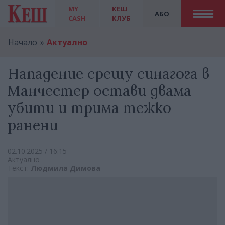
MY
КЕШ
АБО
CASH
КЛУБ
Начало
Актуално
Нападение срещу синагога в
Манчестер остави двама
убити и трима тежко
ранени
02.10.2025 / 16:15
Актуално
Текст:
Людмила Димова