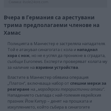
Снимка: ilsole24ore.com
Вчера в Германия са арестувани
трима предполагаеми членове на
Хамас
Полицията в Манчестер е застреляла нападателя.
Той е атакувал синагогата с кола и
нападнал
хора с нож
, но не е успял да проникне в сградата,
съобщи Euronews. Експерти проверяват колата му
за наличие на
взривни устройства
.
Властите в Манчестер обявиха операция
„Платон“, включваща набор от
спешни мерки за
реагиране
на
„мародерски терористични атаки“.
Нападението съвпада с най-големия еврейския
празник Йом Кипур – денят на прошката и
изкуплението, който събира в синагогите