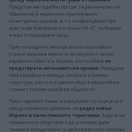
Предстои им съдебен процес първоначално по
обвинение в незаконно притежавано
огнестрелно оръжие, в т.ч. конфискувани при
ареста им боеприпаси и пушка АК-47, съобщиха
вчера оторизирани лица
През последните месеци много европейски
страни засилиха мерките за сигурност около
израелски обекти в Европа, което обаче
не
предотврати антисемитски прояви
. Нападани
бяха еврейски училища, синагоги и бизнес-
структури, както и отделни лица в европейски
страни с големи еврейски общности.
През годините Хамас е извършил стотици атаки
срещу израелски цивилни, но
рядко извън
Израел и палестинските територии
. Задача на
германското следствие е да установи дали
тримата заподозрени са действали като членове