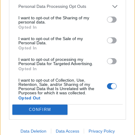
Personal Data Processing Opt Outs
I want to opt-out of the Sharing of my
personal data.
Opted In
I want to opt-out of the Sale of my
Personal Data.
Opted In
I want to opt-out of processing my
Personal Data for Targeted Advertising.
Opted In
I want to opt-out of Collection, Use,
Retention, Sale, and/or Sharing of my
Personal Data that Is Unrelated with the
Изкуствен интелект за първи път
Purposes for which it was collected.
Opted Out
създаде нови жизнеспособни вируси
07.08.2026 / 15:30
CONFIRM
Data Deletion
Data Access
Privacy Policy