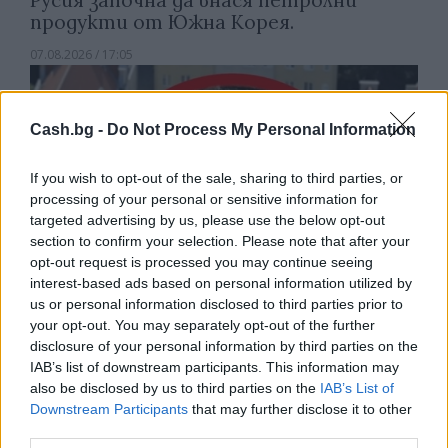
Русия започна да внася петролни
продукти от Южна Корея.
07.08.2026 / 17:05
Cash.bg -
Do Not Process My Personal Information
If you wish to opt-out of the sale, sharing to third parties, or
processing of your personal or sensitive information for
targeted advertising by us, please use the below opt-out
section to confirm your selection. Please note that after your
opt-out request is processed you may continue seeing
interest-based ads based on personal information utilized by
us or personal information disclosed to third parties prior to
your opt-out. You may separately opt-out of the further
disclosure of your personal information by third parties on the
Древен храм на почти 900 години
IAB’s list of downstream participants. This information may
откриха под кафене за сладолед в
also be disclosed by us to third parties on the
IAB’s List of
Полша
Downstream Participants
that may further disclose it to other
third parties.
07.08.2026 / 16:00