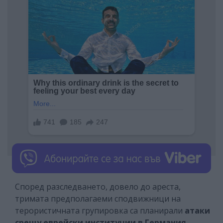
Според разследването, довело до ареста,
тримата предполагаеми сподвижници на
терористичната групировка са планирали
атаки
срещу еврейски институции в Германия
.