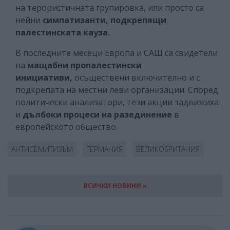
на терористичната групировка, или просто са
нейни
симпатизанти, подкрепящи
палестинската кауза
.
В последните месеци Европа и САЩ са свидетели
на
мащабни пропалестински
инициативи,
осъществени включително и с
подкрепата на местни леви организации. Според
политически анализатори, тези акции задвижиха
и
дълбоки процеси на разединение
в
европейското общество.
АНТИСЕМИТИЗЪМ
ГЕРМАНИЯ
ВЕЛИКОБРИТАНИЯ
ВСИЧКИ НОВИНИ »