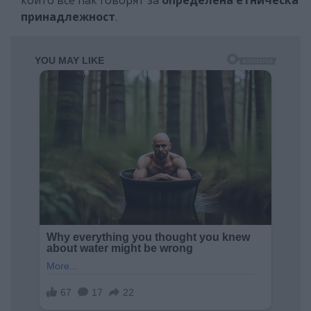
които все пак говорят за
определена етническа
принадлежност
.