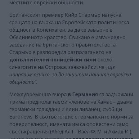
местните еврейски общности.
Британският премиер Кийр Стармър напусна
срещата на върха на Европейската политическа
общност в Копенхаген, за да се завърне в
Обединеното кралство. Свикано е извънредно
заседание на британското правителство, а
Стармър е разпоредил разполагането на
допълнителни полицейски сили
около
синагогите на Острова, заявявайки, че
„ще
направим всичко, за да защитим нашите еврейски
общности”.
Междувременно вчера
в Германия
са задържани
трима предполагтаеми членове на Хамас – двама
германски граждани и един ливанец, съобщи
Euronews. В съответствие с германските норми за
поверителност, имената им са оповестени само
със съкращения (Абед Ал Г., Ваел Ф. М. и Ахмад И.),