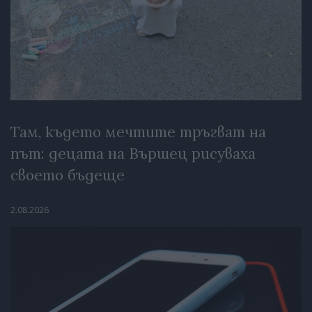
Там, където мечтите тръгват на
път: децата на Вършец рисуваха
своето бъдеще
2.08.2026