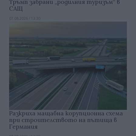
Тръмп забрани „родилния туризъм“ в
САЩ
07.08.2026 / 13:30
Разкриха мащабна корупционна схема
при строителството на пътища в
Германия