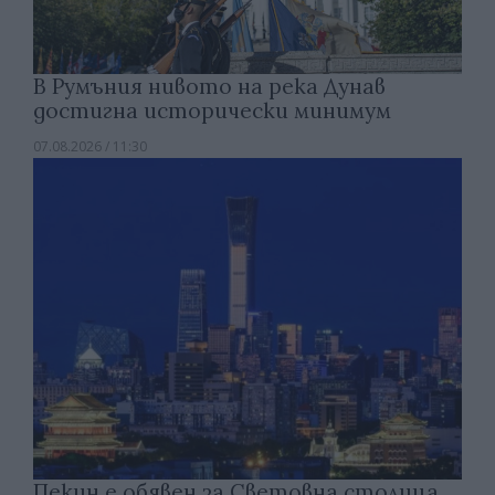
В Румъния нивото на река Дунав
достигна исторически минимум
07.08.2026 / 11:30
Пекин е обявен за Световна столица