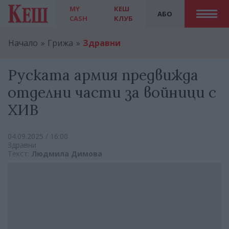
MY
КЕШ
АБО
CASH
КЛУБ
Начало
Грижа
Здравни
Руската армия предвижда
отделни части за войници с
ХИВ
04.09.2025 / 16:00
Здравни
Текст:
Людмила Димова