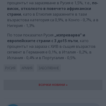
процентът на заразяване в Русия е 1,5%, т.е.,
по-
висок, отколкото в повечето африкански
страни
, като в Етиопия заразените в тази
възрастова категория са 0,9%, в Конго - 0,7%, а в
Нигерия - 1,3%.
По този показател Русия
„изпреварва” и
европейските страни с 3 до15 пъти
, като
процентът на зараза с ХИВ в същия възрастов
сегмент в Германия е 0,1%, в Италия - 0,2%, в
Испания - 0,4% и в Португалия - 0,5%.
РУСИЯ
АРМИЯ
ЗАБОЛЯВАНЕ
ВСИЧКИ НОВИНИ »