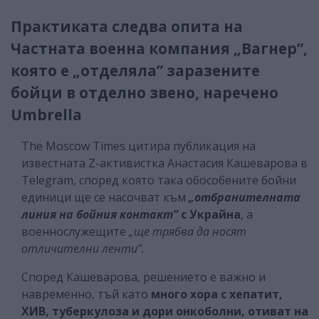
Практиката следва опита на
Частната военна компания „Вагнер”,
която е „отделяла” заразените
бойци в отделно звено, наречено
Umbrella
The Moscow Times цитира публикация на
известната Z-активистка Анастасия Кашеварова в
Telegram, според която така обособените бойни
единици ще се насочват към
„отбранителната
линия на бойния контакт”
с Украйна
, а
военнослужещите
„ще трябва да носят
отличителни ленти”.
Според Кашеварова, решението е важно и
навременно, тъй като
много хора с хепатит,
ХИВ, туберкулоза и дори онкоболни, отиват на