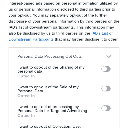
interest-based ads based on personal information utilized by
us or personal information disclosed to third parties prior to
your opt-out. You may separately opt-out of the further
disclosure of your personal information by third parties on the
IAB’s list of downstream participants. This information may
also be disclosed by us to third parties on the
IAB’s List of
Downstream Participants
that may further disclose it to other
third parties.
Personal Data Processing Opt Outs
I want to opt-out of the Sharing of my
personal data.
Opted In
Износът на електромобили от Китай
I want to opt-out of the Sale of my
Personal Data.
е нараснал със 120%
Opted In
06.08.2026 / 16:30
I want to opt-out of processing my
Personal Data for Targeted Advertising.
Opted In
I want to opt-out of Collection, Use,