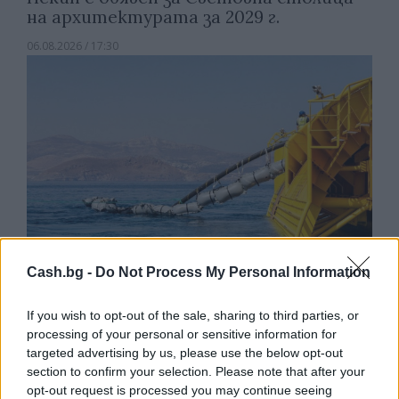
на архитектурата за 2029 г.
06.08.2026 / 17:30
Cash.bg -
Do Not Process My Personal Information
If you wish to opt-out of the sale, sharing to third parties, or
Френска инвестиция активира
processing of your personal or sensitive information for
изграждането на интерконектора
targeted advertising by us, please use the below opt-out
между Гърция и Кипър
section to confirm your selection. Please note that after your
opt-out request is processed you may continue seeing
06.08.2026 / 17:06