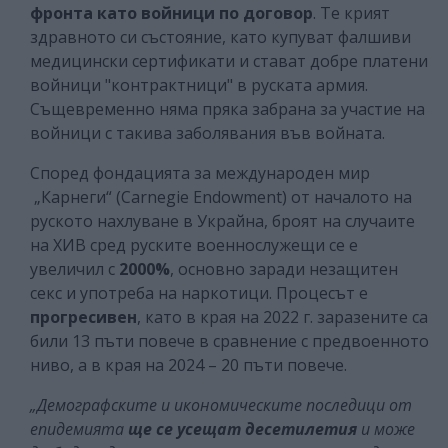
фронта като войници по договор
. Те крият
здравното си състояние, като купуват фалшиви
медицински сертификати и стават добре платени
войници "контрактници" в руската армия.
Същевременно няма пряка забрана за участие на
войници с такива заболявания във войната.
Според фондацията за международен мир
„Карнеги“ (Carnegie Endowment) от началото на
руското нахлуване в Украйна, броят на случаите
на ХИВ сред руските военнослужещи се е
увеличил с
2000%
, основно заради незащитен
секс и употреба на наркотици. Процесът е
прогресивен
, като в края на 2022 г. заразените са
били 13 пъти повече в сравнение с предвоенното
ниво, а в края на 2024 – 20 пъти повече.
„Демографските и икономическите последици от
епидемията
ще се усещат десетилетия
и може