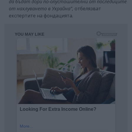
да бъдат дори по-опустошителни от последиците
от нахлуването в Украйна“,
отбелязват
експертите на фондацията.