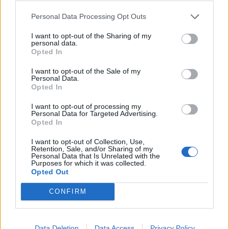
05.08.2026 / 11:30
Personal Data Processing Opt Outs
I want to opt-out of the Sharing of my
personal data.
Opted In
I want to opt-out of the Sale of my
Personal Data.
Opted In
I want to opt-out of processing my
Personal Data for Targeted Advertising.
Opted In
I want to opt-out of Collection, Use,
Retention, Sale, and/or Sharing of my
Personal Data that Is Unrelated with the
Purposes for which it was collected.
Румъния се сблъска с проблеми заради
Opted Out
ниското ниво на Дунав
CONFIRM
04.08.2026 / 16:30
Data Deletion
Data Access
Privacy Policy