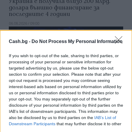
Украйна е получила близо 200 млрд.
долара външно финансиране за
последните 4 години
06.08.2026 / 09:00
Cash.bg -
Do Not Process My Personal Information
If you wish to opt-out of the sale, sharing to third parties, or
processing of your personal or sensitive information for
targeted advertising by us, please use the below opt-out
section to confirm your selection. Please note that after your
opt-out request is processed you may continue seeing
interest-based ads based on personal information utilized by
us or personal information disclosed to third parties prior to
your opt-out. You may separately opt-out of the further
disclosure of your personal information by third parties on the
IAB’s list of downstream participants. This information may
Експерти: Изкуственият интелект
also be disclosed by us to third parties on the
IAB’s List of
постига нови нива на „автономност и
Downstream Participants
that may further disclose it to other
опити за измама“
third parties.