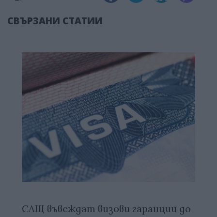
СВЪРЗАНИ СТАТИИ
САЩ въвеждат визови гаранции до