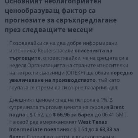
Основният неблагоприятен
ценообразуващ фактор са
прогнозите за свръхпредлагане
през следващите месеци
Позовавайки се на два добре информирани
източника, Reuters засили
опасенията на
търговците
, оповестявайки, че на срещата си в
неделя Организацията на страните износителки
на петрол и съюзници (ОПЕК+) ще обяви
поредно
увеличаване на производството
, тъй като
групата се стреми да си върне пазарния дял.
Днешният ценови спад на петрола е 1%. В
сутрешната търговия цената на суровия
Brent
падна
с $ 0.62, до
$ 66,96 за барел
до 06:41 GMT.
На свой ред американският
West Texas
Intermediate поевтиня
с $ 0.64 до
$ 63,33 за
барел
. Според експерти, в краткосрочен и