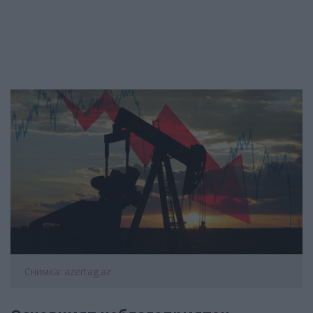
Снимка: azertag.az