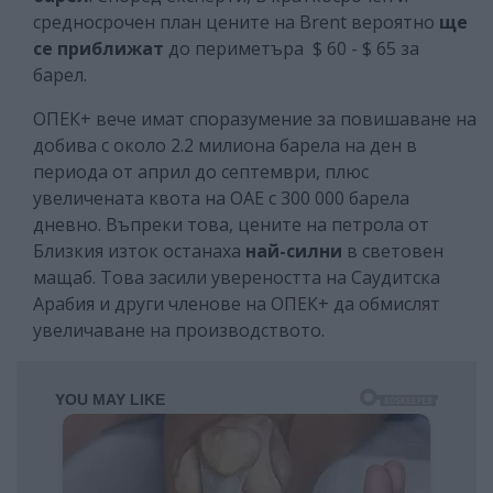
средносрочен план цените на Brent вероятно
ще
се приближат
до периметъра $ 60 - $ 65 за
барел.
ОПЕК+ вече имат споразумение за повишаване на
добива с около 2.2 милиона барела на ден в
периода от април до септември, плюс
увеличената квота на ОАЕ с 300 000 барела
дневно. Въпреки това, цените на петрола от
Близкия изток останаха
най-силни
в световен
мащаб. Това засили увереността на Саудитска
Арабия и други членове на ОПЕК+ да обмислят
увеличаване на производството.