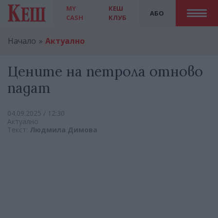
MY
КЕШ
АБО
CASH
КЛУБ
Начало
Актуално
Цените на петрола отново
падат
04.09.2025 / 12:30
Актуално
Текст:
Людмила Димова