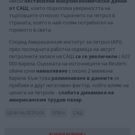
някои
нестабилни макроикономически данни
от САЩ
, които подкопаха увереността на
търговците относно търсенето на петрол в
страната, която е най-голям потребител на
горивото в света.
Според Американския институт за петрол (API),
през последната работна седмица на август
петролните запаси на САЩ
са се увеличили
с 622
000 барела. Оценката на източниците на Reuters
обаче сочи
намаляване
с около 2 милиона
барела. Към това
разминаване в данните
се
прибавя и друг негативен фактор, който влияе на
цената на петрола -
слабата динамика на
американския трудов пазар
.
ЦЕНИ НА ПЕТРОЛА
ОПЕК+
САЩ
ВСИЧКИ НОВИНИ »