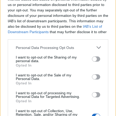
us or personal information disclosed to third parties prior to
your opt-out. You may separately opt-out of the further
disclosure of your personal information by third parties on the
IAB’s list of downstream participants. This information may
also be disclosed by us to third parties on the
IAB’s List of
Франция ще забрани рекламните
Downstream Participants
that may further disclose it to other
обаждания без съгласието на
third parties.
абонатите от 11 август
Personal Data Processing Opt Outs
07.08.2026 / 14:30
I want to opt-out of the Sharing of my
personal data.
Opted In
I want to opt-out of the Sale of my
Personal Data.
Opted In
I want to opt-out of processing my
Personal Data for Targeted Advertising.
Opted In
I want to opt-out of Collection, Use,
Retention, Sale, and/or Sharing of my