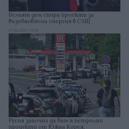
Белият дом спира проекти за
възобновяема енергия в САЩ
07.08.2026 / 18:00
Русия започна да внася петролни
продукти от Южна Корея.