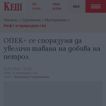
MY
КЕШ
АБО
CASH
КЛУБ
Начало
Суровини
Материали
Нефт и природен газ
ОПЕК+ се споразумя да
увеличи тавана на добива на
петрол
05.07.2026 / 13:30
Нефт и природен газ
Текст:
Евелина Георгиева