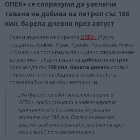
ОПЕК+ се споразумя да увеличи
тавана на добива на петрол със 188
хил. барела дневно през август
Седем държави от формата
ОПЕК+
(Русия,
Саудитска Арабия, Ирак, Кувейт, Казахстан, Алжир
и Оман) – са постигнали принципно споразумение
да увеличат общия таван на
добива на петрол
през август със
188 хил. барела дневно
спрямо
нивото от юли, съобщава агенция Reuters,
позовавайки се на свои източници.
„По думите на един от източниците в
ОПЕК+, преди срещата в неделя групата
принципно се е договорила да увеличи
квотите със 188 хил. барела дневно от
август, след аналогичните увеличения през
юни и юли“, посочва агенцията.