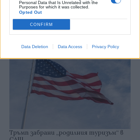
Personal Data that Is Unrelated with the
Purposes for which it was collected.
Opted Out
Хирошима призова за мир и
недопускане на нова ядрена трагедия
CONFIRM
07.08.2026 / 14:00
Data Deletion
Data Access
Privacy Policy
Тръмп забрани „родилния туризъм“ в
САЩ