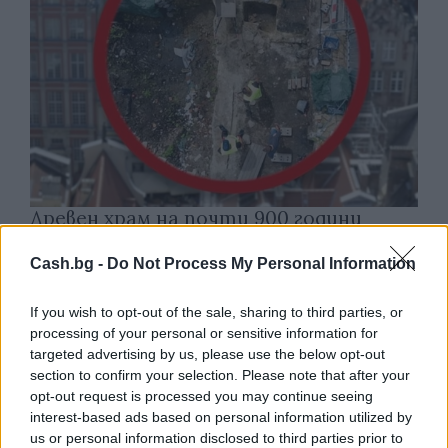
Древен храм на почти 900 години
откриха под кафене за сладолед в
Полша
Cash.bg -
Do Not Process My Personal Information
07.08.2026 / 16:00
If you wish to opt-out of the sale, sharing to third parties, or
processing of your personal or sensitive information for
targeted advertising by us, please use the below opt-out
section to confirm your selection. Please note that after your
opt-out request is processed you may continue seeing
interest-based ads based on personal information utilized by
us or personal information disclosed to third parties prior to