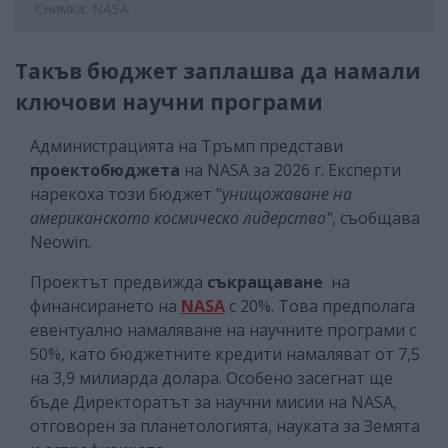
Снимка: NASA
Такъв бюджет заплашва да намали
ключови научни програми
Администрацията на Тръмп представи
проектобюджета
на NASA за 2026 г. Експерти
нарекоха този бюджет "
унищожаване на
американското космическо лидерство"
, съобщава
Neowin.
Проектът предвижда
съкращаване
на
финансирането на
NASA
с 20%. Това предполага
евентуално намаляване на научните програми с
50%, като бюджетните кредити намаляват от 7,5
на 3,9 милиарда долара. Особено засегнат ще
бъде Директоратът за научни мисии на NASA,
отговорен за планетологията, науката за Земята