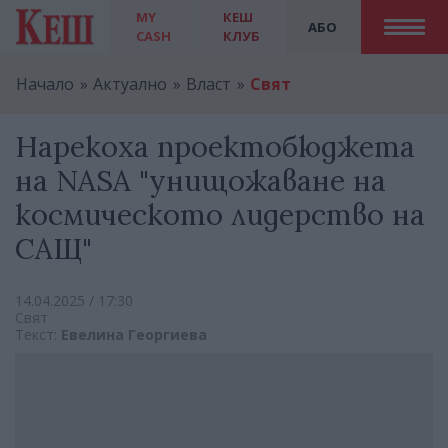
MY
КЕШ
АБО
CASH
КЛУБ
Начало
Актуално
Власт
Свят
Нарекоха проектобюджета
на NASA "унищожаване на
космическото лидерство на
САЩ"
14.04.2025 / 17:30
Свят
Текст:
Евелина Георгиева