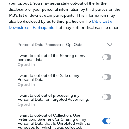
your opt-out. You may separately opt-out of the further
disclosure of your personal information by third parties on the
IAB’s list of downstream participants. This information may
also be disclosed by us to third parties on the
IAB’s List of
Downstream Participants
that may further disclose it to other
third parties.
Personal Data Processing Opt Outs
Изкуствен интелект за първи път
създаде нови жизнеспособни вируси
I want to opt-out of the Sharing of my
personal data.
07.08.2026 / 15:30
Opted In
I want to opt-out of the Sale of my
Personal Data.
Opted In
I want to opt-out of processing my
Personal Data for Targeted Advertising.
Opted In
I want to opt-out of Collection, Use,
Retention, Sale, and/or Sharing of my
Personal Data that Is Unrelated with the
Purposes for which it was collected.