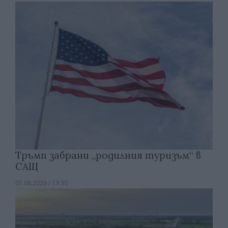
Тръмп забрани „родилния туризъм“ в
САЩ
07.08.2026 / 13:30