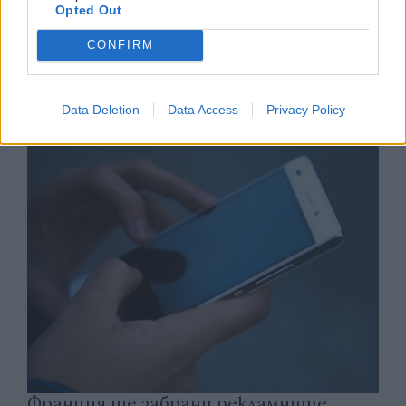
Opted Out
CONFIRM
Астронавти на NASA излязоха в
открития космос
Data Deletion
Data Access
Privacy Policy
07.08.2026 / 15:00
Франция ще забрани рекламните