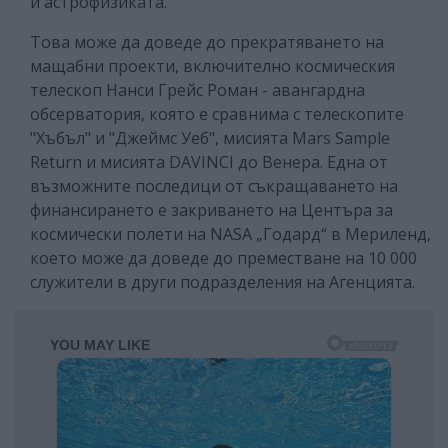
и астрофизиката.
Това може да доведе до прекратяването на
мащабни проекти, включително космическия
телескоп Нанси Грейс Роман - авангардна
обсерватория, която е сравнима с телескопите
"Хъбъл" и "Джеймс Уеб", мисията Mars Sample
Return и мисията DAVINCI до Венера. Една от
възможните последици от съкращаването на
финансирането е закриването на Центъра за
космически полети на NASA „Годард“ в Мериленд,
което може да доведе до преместване на 10 000
служители в други подразделения на Агенцията.