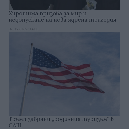
Хирошима призова за мир и
недопускане на нова ядрена трагедия
07.08.2026 / 14:00
Тръмп забрани „родилния туризъм“ в
САЩ