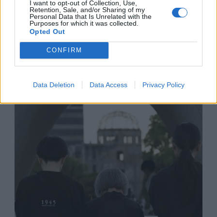
I want to opt-out of Collection, Use,
Retention, Sale, and/or Sharing of my
Personal Data that Is Unrelated with the
Purposes for which it was collected.
Opted Out
Франция ще забрани рекламните
CONFIRM
обаждания без съгласието на
абонатите от 11 август
Data Deletion
Data Access
Privacy Policy
07.08.2026 / 14:30