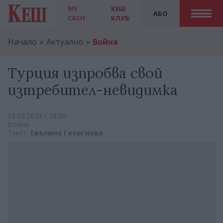
MY
КЕШ
АБО
CASH
КЛУБ
Начало
Актуално
Война
Турция изпробва свой
изтребител-невидимка
19.03.2023 / 16:00
Война
Текст:
Евелина Георгиева