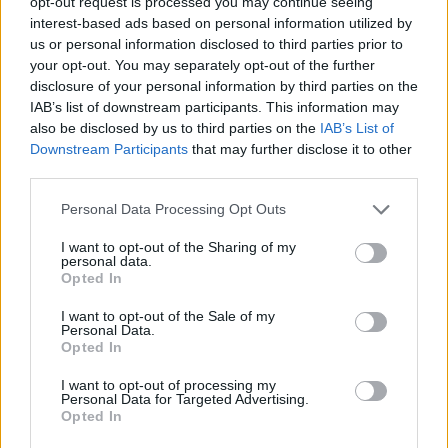
opt-out request is processed you may continue seeing
interest-based ads based on personal information utilized by
us or personal information disclosed to third parties prior to
your opt-out. You may separately opt-out of the further
disclosure of your personal information by third parties on the
IAB’s list of downstream participants. This information may
also be disclosed by us to third parties on the
IAB’s List of
Downstream Participants
that may further disclose it to other
third parties.
Астронавти на NASA излязоха в
открития космос
Personal Data Processing Opt Outs
07.08.2026 / 15:00
I want to opt-out of the Sharing of my
personal data.
Opted In
I want to opt-out of the Sale of my
Personal Data.
Opted In
I want to opt-out of processing my
Personal Data for Targeted Advertising.
Opted In