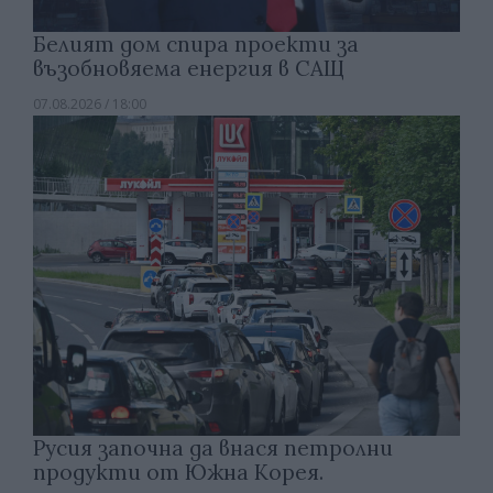
Белият дом спира проекти за
възобновяема енергия в САЩ
07.08.2026 / 18:00
Русия започна да внася петролни
продукти от Южна Корея.