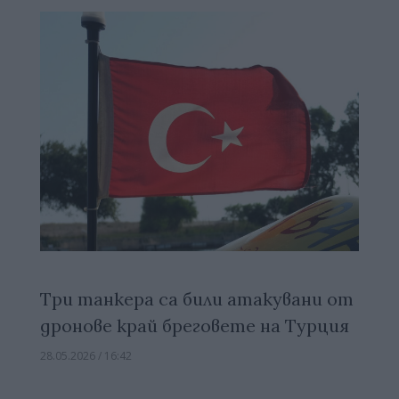
Три танкера са били атакувани от
дронове край бреговете на Турция
28.05.2026 / 16:42