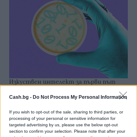
Изкуствен интелект за първи път
създаде нови жизнеспособни вируси
Cash.bg -
Do Not Process My Personal Information
07.08.2026 / 15:30
If you wish to opt-out of the sale, sharing to third parties, or
processing of your personal or sensitive information for
targeted advertising by us, please use the below opt-out
section to confirm your selection. Please note that after your