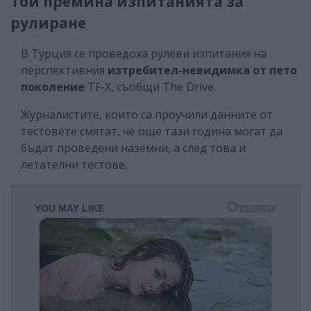
Той премина изпитанията за
рулиране
В Турция се проведоха рулеви изпитания на
перспективния
изтребител-невидимка от пето
поколение
TF-X, съобщи The Drive.
Журналистите, които са проучили данните от
тестовете смятат, че още тази година могат да
бъдат проведени наземни, а след това и
летателни тестове.