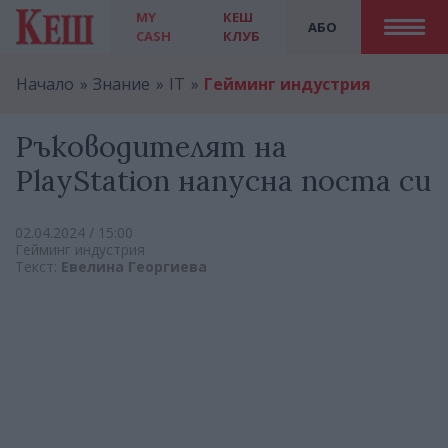
MY
КЕШ
АБО
CASH
КЛУБ
Начало
Знание
IT
Гейминг индустрия
Ръководителят на
PlayStation напусна поста си
02.04.2024 / 15:00
Гейминг индустрия
Текст:
Евелина Георгиева