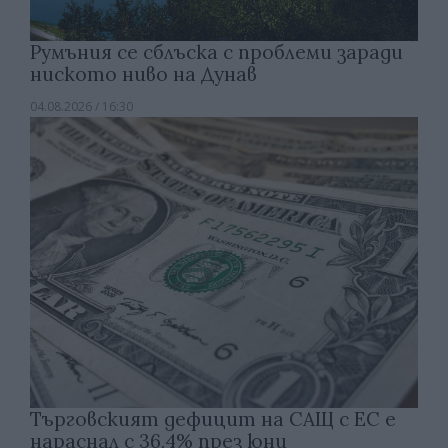
Румъния се сблъска с проблеми заради
ниското ниво на Дунав
04.08.2026 / 16:30
Търговският дефицит на САЩ с ЕС е
нараснал с 36,4% през юни