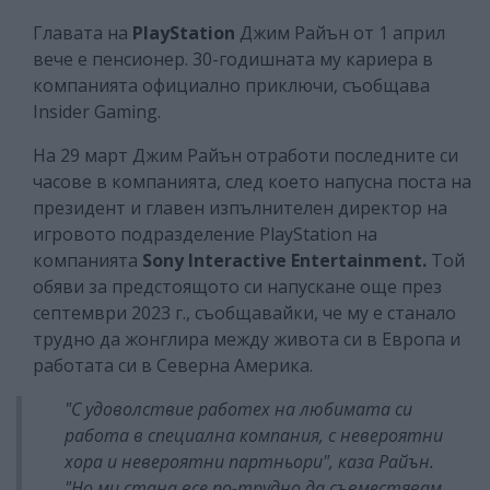
Главата на
PlayStation
Джим Райън от 1 април
вече е пенсионер. 30-годишната му кариера в
компанията официално приключи, съобщава
Insider Gaming.
На 29 март Джим Райън отработи последните си
часове в компанията, след което напусна поста на
президент и главен изпълнителен директор на
игровото подразделение PlayStation на
компанията
Sony Interactive Entertainment.
Той
обяви за предстоящото си напускане още през
септември 2023 г., съобщавайки, че му е станало
трудно да жонглира между живота си в Европа и
работата си в Северна Америка.
"
С удоволствие работех на любимата си
работа в специална компания, с невероятни
хора и невероятни партньори", каза Райън.
"Но ми стана все по-трудно да съвместявам