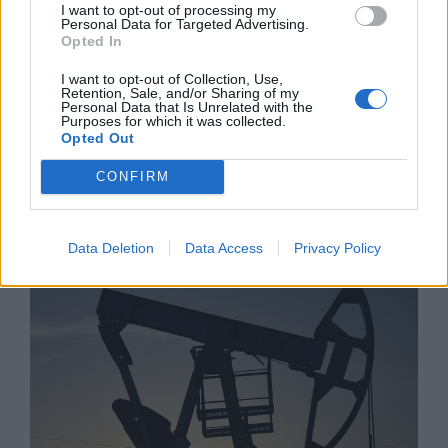
I want to opt-out of processing my
Personal Data for Targeted Advertising.
Opted In
I want to opt-out of Collection, Use,
Retention, Sale, and/or Sharing of my
Personal Data that Is Unrelated with the
Purposes for which it was collected.
Opted Out
Световните приходи от продажбите
CONFIRM
на смартфони достигнаха 109
милиарда долара
Data Deletion
Data Access
Privacy Policy
03.08.2026 / 11:30