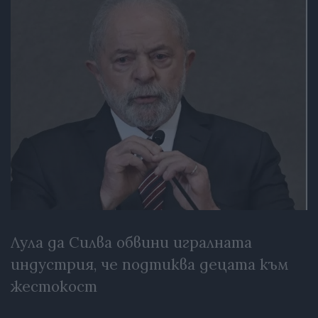
Лула да Силва обвини игралната
индустрия, че подтиква децата към
жестокост