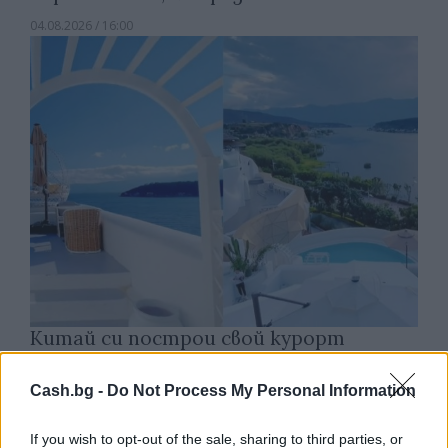
04.08.2026 / 16:00
Китай си построи свой курорт
Санторини
Cash.bg -
Do Not Process My Personal Information
03.08.2026 / 18:36
If you wish to opt-out of the sale, sharing to third parties, or