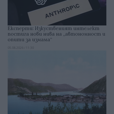
Експерти: Изкуственият интелект
постига нови нива на „автономност и
опити за измама“
05.08.2026 / 11:30