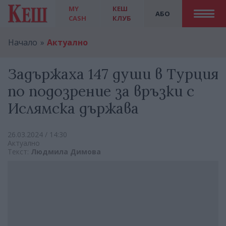
MY
КЕШ
АБО
CASH
КЛУБ
Начало
Актуално
Задържаха 147 души в Турция
по подозрение за връзки с
Ислямска държава
26.03.2024 / 14:30
Актуално
Текст:
Людмила Димова