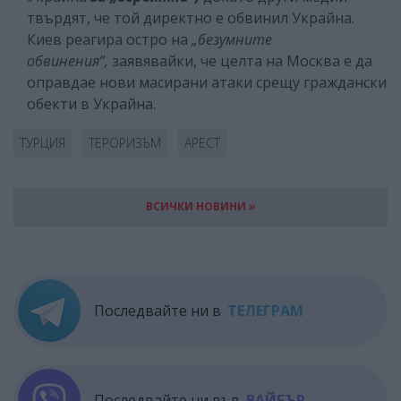
твърдят, че той директно е обвинил Украйна.
Киев реагира остро на
„безумните
обвинения”,
заявявайки, че целта на Москва е да
оправдае нови масирани атаки срещу граждански
обекти в Украйна.
ТУРЦИЯ
ТЕРОРИЗЪМ
АРЕСТ
ВСИЧКИ НОВИНИ »
Последвайте ни в
ТЕЛЕГРАМ
Последвайте ни във
ВАЙБЪР