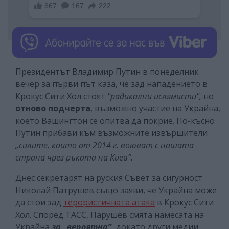
Президентът Владимир Путин в понеделник
вечер за първи път каза, че зад нападението в
Крокус Сити Хол стоят
"радикални ислямисти",
но
отново подчерта
, възможно участие на Украйна,
което Вашингтон се опитва да покрие. По-късно
Путин прибави към възможните извършители
„силите, които от 2014 г. воюват с нашата
страна чрез ръката на Киев”.
Днес секретарят на руския Съвет за сигурност
Николай Патрушев също заяви, че Украйна може
да стои зад
терористичната атака
в Крокус Сити
Хол. Според ТАСС, Парушев смята намесата на
Украйна
за „вероятна”,
докато други медии