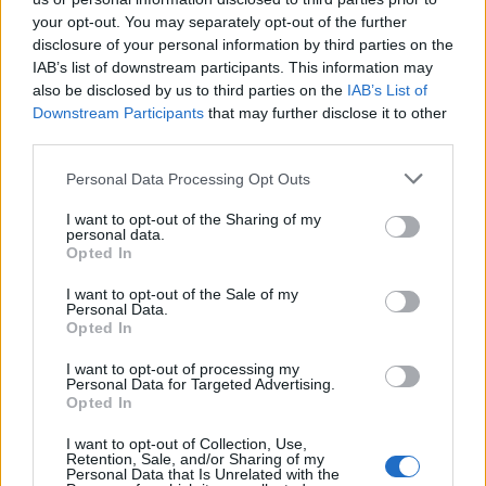
your opt-out. You may separately opt-out of the further
disclosure of your personal information by third parties on the
IAB’s list of downstream participants. This information may
also be disclosed by us to third parties on the
IAB’s List of
Downstream Participants
that may further disclose it to other
third parties.
Изкуствен интелект за първи път
Personal Data Processing Opt Outs
създаде нови жизнеспособни вируси
07.08.2026 / 15:30
I want to opt-out of the Sharing of my
personal data.
Opted In
I want to opt-out of the Sale of my
Personal Data.
Opted In
I want to opt-out of processing my
Personal Data for Targeted Advertising.
Opted In
I want to opt-out of Collection, Use,
Retention, Sale, and/or Sharing of my
Personal Data that Is Unrelated with the