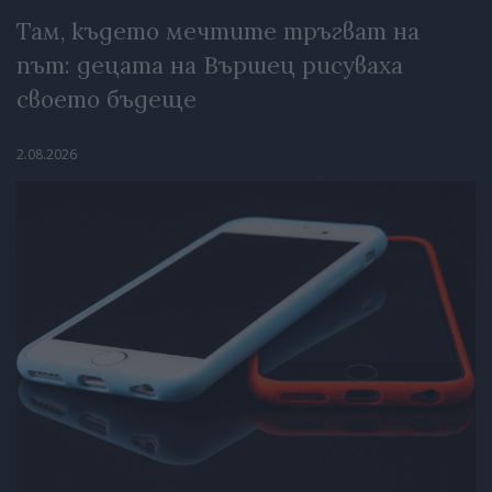
Там, където мечтите тръгват на
път: децата на Вършец рисуваха
своето бъдеще
2.08.2026