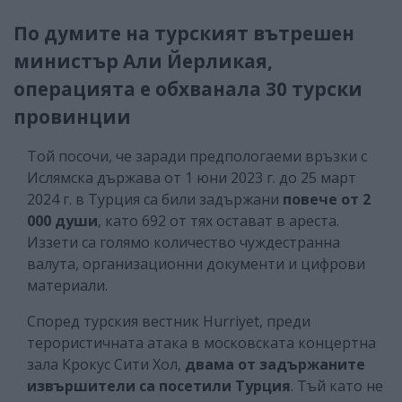
По думите на турският вътрешен
министър Али Йерликая,
операцията е обхванала 30 турски
провинции
Той посочи, че заради предпологаеми връзки с
Ислямска държава от 1 юни 2023 г. до 25 март
2024 г. в Турция са били задържани
повече от 2
000 души
, като 692 от тях остават в ареста.
Иззети са голямо количество чуждестранна
валута, организационни документи и цифрови
материали.
Според турския вестник Hurriyet, преди
терористичната атака в московската концертна
зала Крокус Сити Хол,
двама от задържаните
извършители са посетили Турция
. Тъй като не