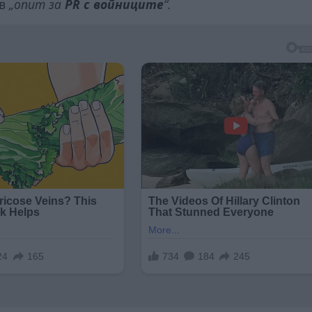
 в
„опит за
PR с войниците
“.