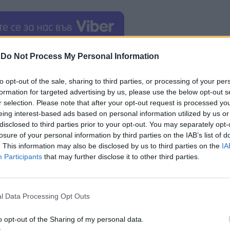
нието към проблемите на тежко ранените и органи
-
Do Not Process My Personal Information
програми не могат да осигурят добро протезиране“
to opt-out of the sale, sharing to third parties, or processing of your per
е и крак в битката за Бахмут. Колкото до професия
formation for targeted advertising by us, please use the below opt-out s
 избирате
дали да го консумирате или не. За мен Юл
r selection. Please note that after your opt-out request is processed y
eing interest-based ads based on personal information utilized by us or
disclosed to third parties prior to your opt-out. You may separately opt-
тиви участват в рехабилитацията на
военни и ц
losure of your personal information by third parties on the IAB’s list of
инвазия
. Повечето разчитат на правителствени пр
. This information may also be disclosed by us to third parties on the
IA
д министъра на социалната политика Оксана Жолн
Participants
that may further disclose it to other third parties.
ждаещи се от протезиране. Пред украински медии 
ези нужди
и посочи, че тази година за целта са о
l Data Processing Opt Outs
раинци се нуждаят от протези
на крайниците. Сп
o opt-out of the Sharing of my personal data.