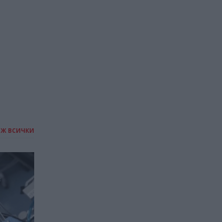
година рекордните 44
тона злато от резервите
си
21.07.2026 / 16:30
ИЖ ВСИЧКИ