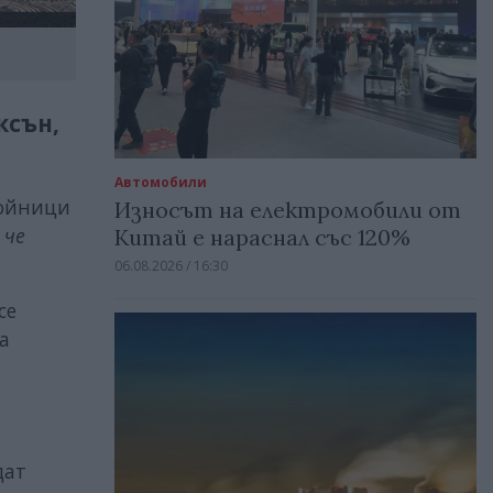
ксън,
Автомобили
войници
Износът на електромобили от
 че
Китай е нараснал със 120%
06.08.2026 / 16:30
се
а
дат