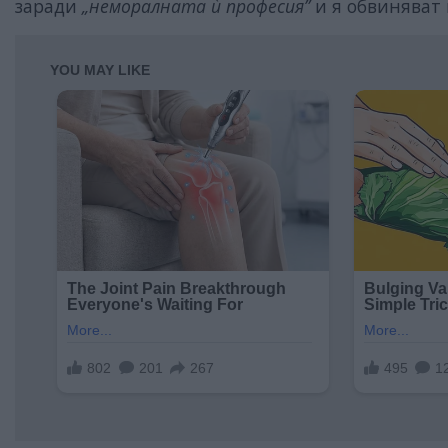
заради
„неморалната ѝ професия”
и я обвиняват