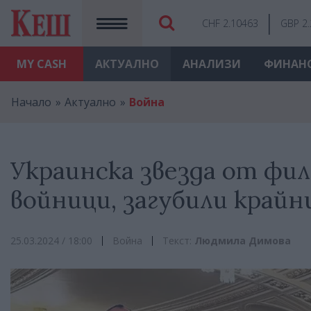
CHF 2.10463
GBP 2
MY
CASH
АКТУАЛНО
АНАЛИЗИ
ФИНАН
Начало
Актуално
Война
Украинска звезда от фил
войници, загубили край
25.03.2024 / 18:00
Война
Текст:
Людмила Димова