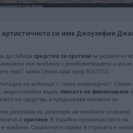
с артистичното си име Джоузефин Джа
я
за да събира
средства за протези
за украински 
иманието към проблема с рехабилитацията и мисля,
ече хора”,
казва Сенюк каза пред POLITICO.
илитация на войници с тежка инвалидност. Сенюк 
а, акцентирайки върху
липсата на финансиране
з
рането на средства, а продължава мисияти си
тях, разсейвам ги, разказвам им анекдоти за моята
ивлича и
критики
. В Украйна производството на
и в чужбина. Социалните мрежи в страната я напа