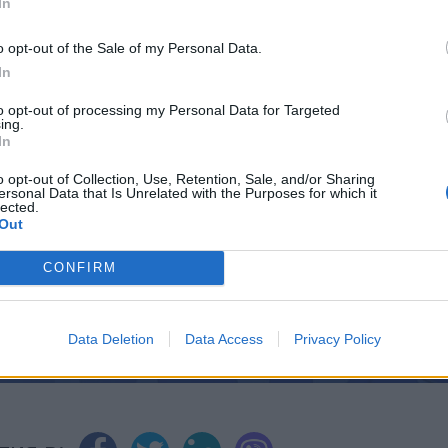
една протеза варира от $ 46 000 до $ 90 000.
In
o opt-out of the Sale of my Personal Data.
In
to opt-out of processing my Personal Data for Targeted
ИЧКИ НОВИНИ »
ing.
In
o opt-out of Collection, Use, Retention, Sale, and/or Sharing
ersonal Data that Is Unrelated with the Purposes for which it
lected.
Out
М
Последвайте ни във
ВАЙ
CONFIRM
facebook
Data Deletion
Data Access
Privacy Policy
А
ВЪВ