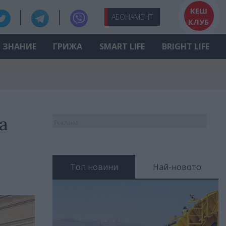
КЕШ
АБО
НАМЕНТ
КЛУБ
ЗНАНИЕ
ГРИЖА
SMART LIFE
BRIGHT LIFE
а
Реклама
Топ новини
Най-новото