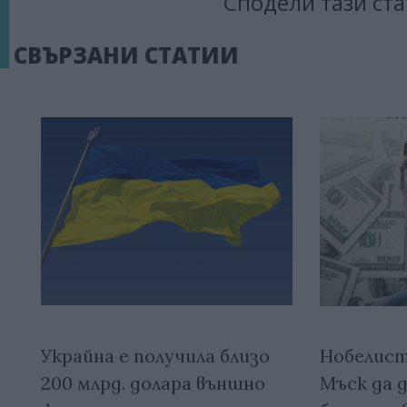
Сподели тази ста
СВЪРЗАНИ СТАТИИ
Украйна е получила близо
Нобелист
200 млрд. долара външно
Мъск да 