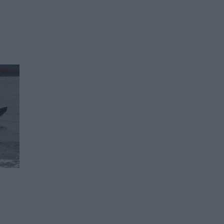
Руската централната
банка е продала тази