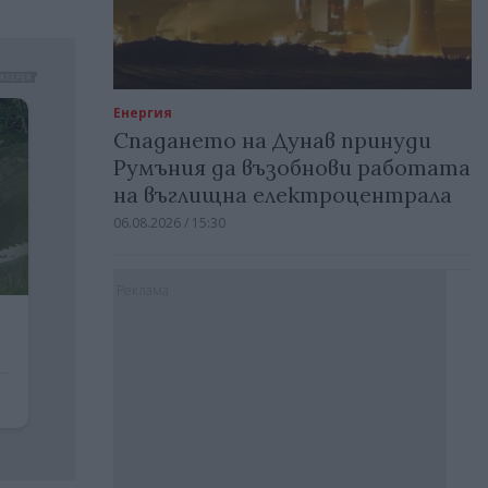
Енергия
Спадането на Дунав принуди
Румъния да възобнови работата
на въглищна електроцентрала
06.08.2026 / 15:30
Реклама