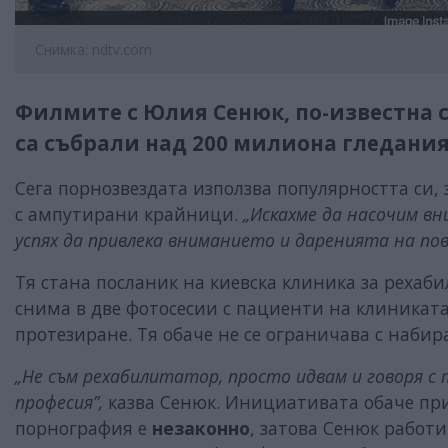
Снимка: ndtv.com
Филмите с Юлия Сенюк, по-известна 
са събрали над 200 милиона гледани
Сега порнозвездата използва популярността си, 
с ампутирани крайници.
„Искахме да насочим вн
успях да привлека вниманието и даренията на пов
Тя стана посланик на киевска клиника за рехаб
снима в две фотосесии с пациенти на клиникат
протезиране. Тя обаче не се ограничава с наби
„Не съм рехабилитатор, просто идвам и говоря с 
професия”,
казва Сенюк. Инициативата обаче пр
порнография е
незаконно
, затова Сенюк работ