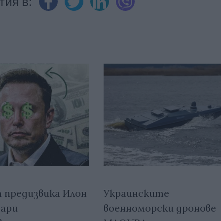
тия в:
Украинските
 предизвика Илон
военноморски дронове
дари