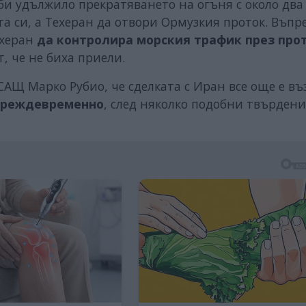
би удължило прекратяването на огъня с около два
та си, а Техеран да отвори Ормузкия проток. Въпр
ехеран
да контролира морския трафик през про
, че не биха приели.
АЩ Марко Рубио, че сделката с Иран все още е в
преждевременно
, след няколко подобни твърдени