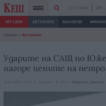
CHF 2.10463
GBP 2
MY
CASH
АКТУАЛНО
АНАЛИЗИ
ФИНАН
Начало
Актуално
Ударите на САЩ по Юже
нагоре цените на петро
26.05.2026 / 11:00
Актуално
Текст:
Людмила Димова