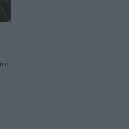
Световните цени на
петрола се повишиха с 4%
след размяната на удари
ите
между САЩ и Иран
13.07.2026 / 08:45