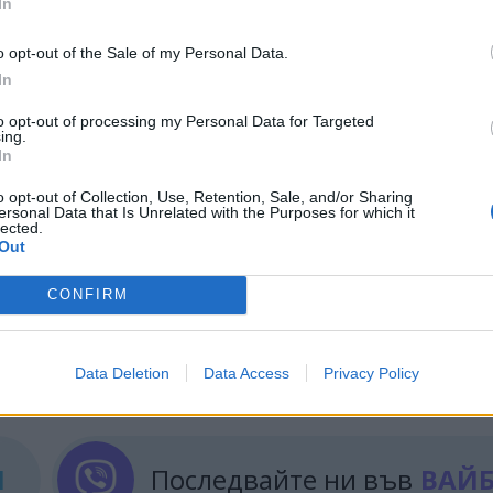
In
богатения си уран
, макар че може и да го предад
o opt-out of the Sale of my Personal Data.
In
Техеран за евентуално споразумение се осуетява.
to opt-out of processing my Personal Data for Targeted
 Ормузкия проток, Израел заяви, че
ще засили у
ing.
стави като основно условие спирането на израелск
In
авана от Ислямската република. Като цяло, ситуа
o opt-out of Collection, Use, Retention, Sale, and/or Sharing
ените на петрола - също.
ersonal Data that Is Unrelated with the Purposes for which it
lected.
Out
CONFIRM
ИЧКИ НОВИНИ »
Data Deletion
Data Access
Privacy Policy
М
Последвайте ни във
ВАЙ