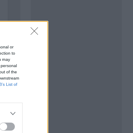
sonal or
ection to
ou may
 personal
out of the
 downstream
B’s List of
о
то бързо