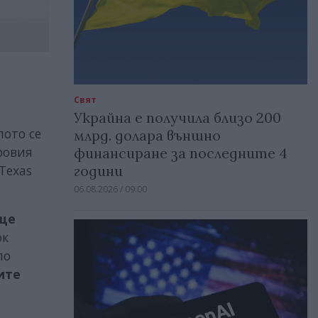
Свят
Украйна е получила близо 200
лото се
млрд. долара външно
ровия
финансиране за последните 4
години
 Texas
06.08.2026 / 09:00
още
ок
по
ите