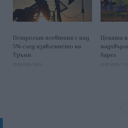
Петролът поевтиня с над
Цената н
5% след изявлението на
надхвърли
Тръмп
барел
03.08.2026 / 08:52
22.07.2026 / 11: