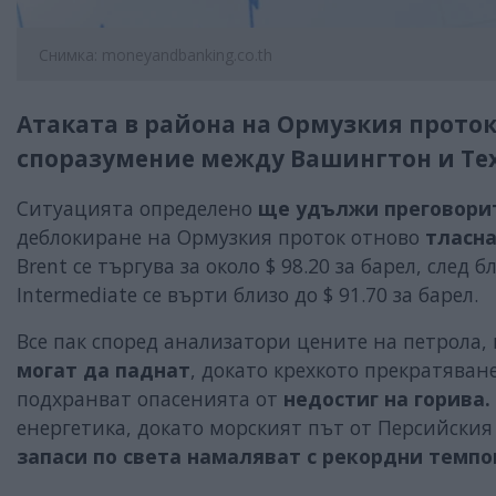
Снимка: moneyandbanking.co.th
Атаката в района на Ормузкия прото
споразумение между Вашингтон и Те
Ситуацията определено
ще удължи преговори
деблокиране на Ормузкия проток отново
тласна
Brent се търгува за около $ 98.20 за барел, след
Intermediate се върти близо до $ 91.70 за барел.
Все пак според анализатори цените на петрола, 
могат да паднат
, докато крехкото прекратяван
подхранват опасенията от
недостиг на горива.
енергетика, докато морският път от Персийския 
запаси по света намаляват с рекордни темпо