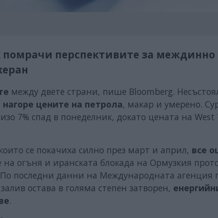
к помрачи перспективите за междинно
херан
те
между двете страни, пише Bloomberg. Несъстоя
 нагоре цените на петрола
, макар и умерено. Су
 близо 7% спад в понеделник, докато цената на West
които се покачиха силно през март и април,
все 
е на огъня и иранската блокада на Ормузкия прот
По последни данни на Международната агенция 
залив остава в голяма степен затворен,
енергийн
ве
.