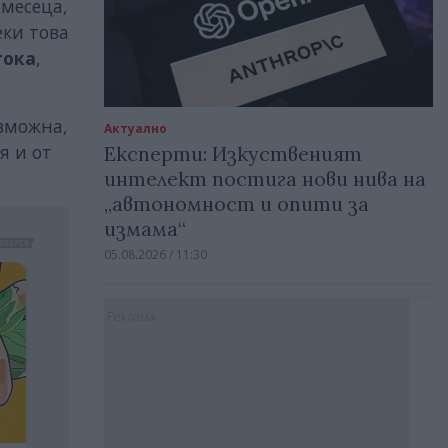
 месеца,
еки това
тока
,
ъзможна,
Актуално
я и от
Експерти: Изкуственият
интелект постига нови нива на
„автономност и опити за
измама“
05.08.2026 / 11:30
Реклама