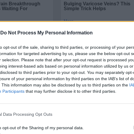
-
Do Not Process My Personal Information
to opt-out of the sale, sharing to third parties, or processing of your per
formation for targeted advertising by us, please use the below opt-out s
r selection. Please note that after your opt-out request is processed y
eing interest-based ads based on personal information utilized by us or
disclosed to third parties prior to your opt-out. You may separately opt-
losure of your personal information by third parties on the IAB’s list of
. This information may also be disclosed by us to third parties on the
IA
азходи
, които активираха инфлацията, са
Participants
that may further disclose it to other third parties.
опитите им да ограничат покачването на цените.
а трябва да повиши лихвените проценти, дори ак
пред Reuters,
l Data Processing Opt Outs
ядрената програма на Ислямската република, коя
o opt-out of the Sharing of my personal data.
. Според публикация на президента Тръмп,