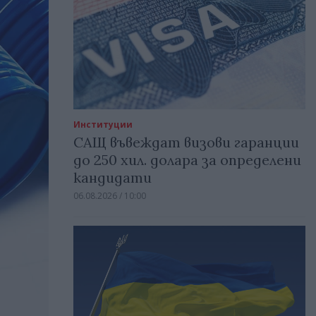
Институции
САЩ въвеждат визови гаранции
до 250 хил. долара за определени
кандидати
06.08.2026 / 10:00