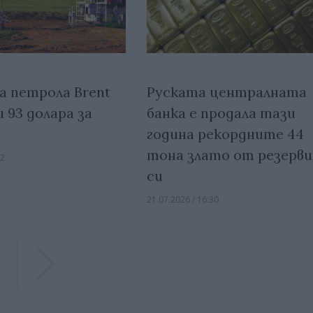
а петрола Brent
Руската централната
 93 долара за
банка е продала тази
година рекордните 44
тона злато от резерв
32
си
21.07.2026 / 16:30
Previous
Previous