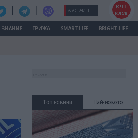
КЕШ
АБО
НАМЕНТ
КЛУБ
ЗНАНИЕ
ГРИЖА
SMART LIFE
BRIGHT LIFE
Реклама
Топ новини
Най-новото