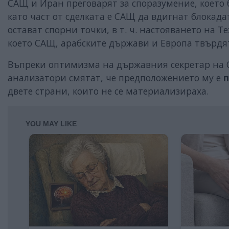
САЩ и Иран преговарят за споразумение, което 
като част от сделката е САЩ да вдигнат блокада
остават спорни точки, в т. ч. настояването на Т
което САЩ, арабските държави и Европа твърдят
Въпреки оптимизма на държавния секретар на С
анализатори смятат, че предположението му е
двете страни, които не се материализираха.