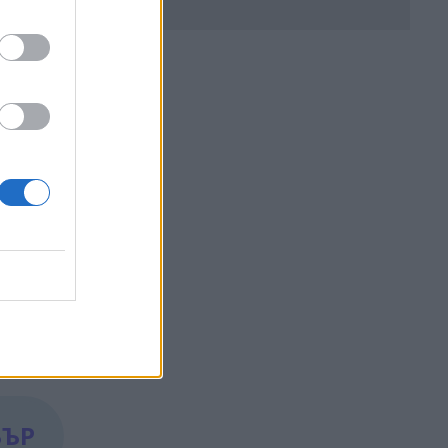
е на
 Преди
дарите
ите
цията в
БЪР