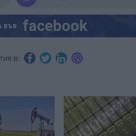
facebook
А
ВЪВ
тия в: