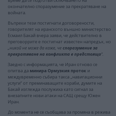
време да се подготви сключването на
окончателно споразумение за прекратяване на
войната.
Въпреки тези постигнати договорености,
говорителят на иранското външно министерство
Есмаил Бакай вчера заяви, че действително в
преговоррите е постигнат известен напредък, но
„никой не може да каже, че
споразумение за
прекратяване на конфликта е предстоящо
“.
Заедно с информацията, че Иран отново се
опитва да
минира Ормузкия проток
и
междувременно събира такса „навигационни
услуги” от преминаващите кораби, думите на
Бакай изглежда послужиха като сигнал за
внезапните нови атаки на САЩ срещу Южен
Иран.
До момента не се съобщава за промяна в режива