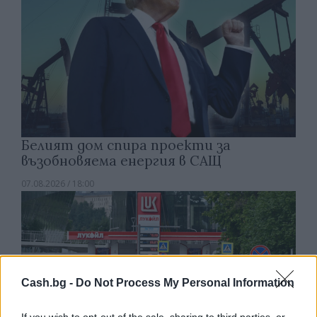
Белият дом спира проекти за
възобновяема енергия в САЩ
07.08.2026 / 18:00
Cash.bg -
Do Not Process My Personal Information