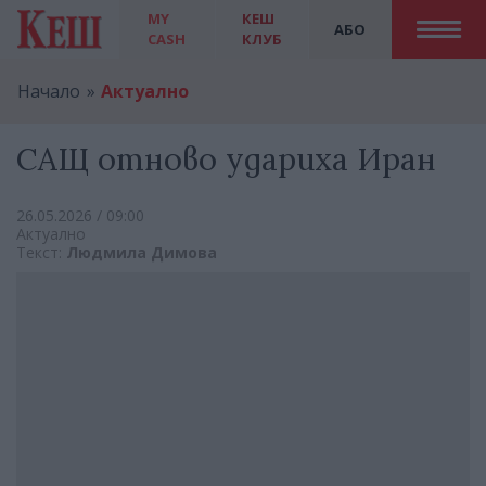
MY
КЕШ
АБО
CASH
КЛУБ
Начало
Актуално
САЩ отново удариха Иран
26.05.2026 / 09:00
Актуално
Текст:
Людмила Димова