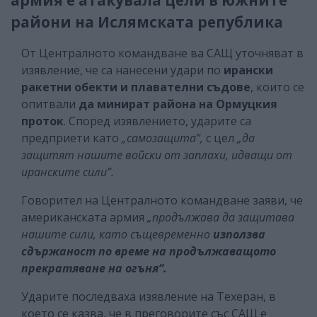
райони на Ислямската република
От Централното командване ва САЩ уточняват в
изявление, че са нанесени удари по
ирански
ракетни обекти
и плавателни съдове
, които се
опитвали
да минират района на Ормуцкия
проток
. Според изявлението, ударите са
предприети като
„самозащита”,
с цел
„да
защитят нашите войски от заплахи, идващи от
иранските сили”.
Говорител на Централното командване заяви, че
американската армия
„продължава да защитава
нашите сили, като същевременно
използва
сдържаност по време на продължаващото
прекратяване на огъня“.
Ударите последваха изявление на Техеран, в
което се казва, че в преговорите със САЩ е