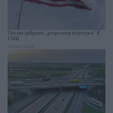
Тръмп забрани „родилния туризъм“ в
САЩ
07.08.2026 / 13:30