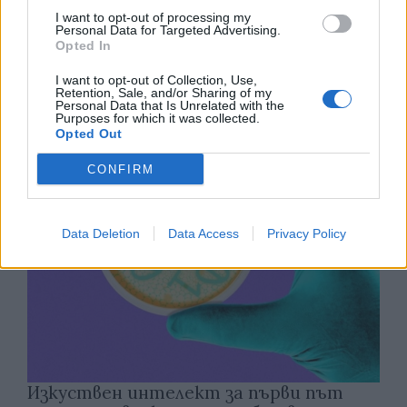
I want to opt-out of processing my
Personal Data for Targeted Advertising.
Древен храм на почти 900 години
Opted In
откриха под кафене за сладолед в
Полша
I want to opt-out of Collection, Use,
Retention, Sale, and/or Sharing of my
Personal Data that Is Unrelated with the
07.08.2026 / 16:00
Purposes for which it was collected.
Opted Out
CONFIRM
Data Deletion
Data Access
Privacy Policy
Изкуствен интелект за първи път