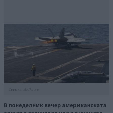
Снимка: abc7.com
В понеделник вечер американската
армия е атакувала цели в южните