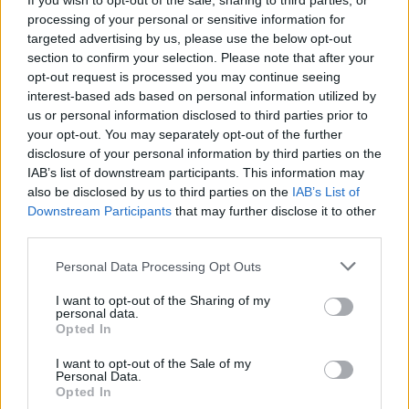
If you wish to opt-out of the sale, sharing to third parties, or
processing of your personal or sensitive information for
targeted advertising by us, please use the below opt-out
section to confirm your selection. Please note that after your
opt-out request is processed you may continue seeing
interest-based ads based on personal information utilized by
Русия започна да внася петролни
us or personal information disclosed to third parties prior to
продукти от Южна Корея.
your opt-out. You may separately opt-out of the further
disclosure of your personal information by third parties on the
07.08.2026 / 17:05
IAB’s list of downstream participants. This information may
also be disclosed by us to third parties on the
IAB’s List of
Downstream Participants
that may further disclose it to other
third parties.
Personal Data Processing Opt Outs
I want to opt-out of the Sharing of my
personal data.
Opted In
I want to opt-out of the Sale of my
Personal Data.
Opted In