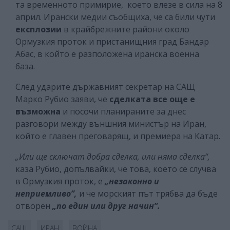
та временното примирие, което влезе в сила на 8
април. Ирански медии съобщиха, че са били чути
експлозии
в крайбрежните райони около
Ормузкия проток и пристанищния град Бандар
Абас, в който е разположена иранска военна
база.
След ударите държавният секретар на САЩ
Марко Рубио заяви, че
сделката все още е
възможна
и посочи планираните за днес
разговори между външния министър на Иран,
който е главен преговарящ, и премиера на Катар.
„Или ще сключат добра сделка, или няма сделка“,
каза Рубио, допълвайки, че това, което се случва
в Ормузкия проток, е
„незаконно и
неприемливо”,
и че морският път трябва да бъде
отворен
„по един или друг начин”.
САЩ
ИРАН
ВОЙНА