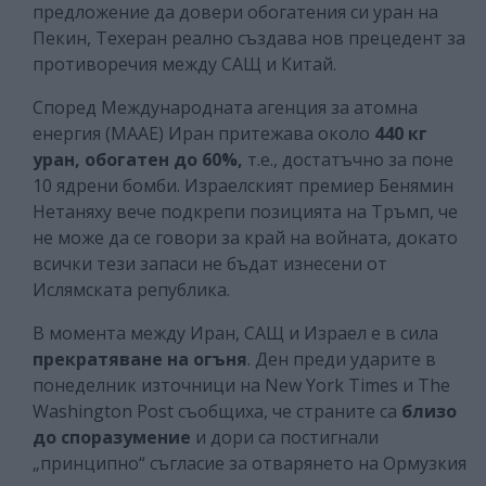
предложение да довери обогатения си уран на
Пекин, Техеран реално създава нов прецедент за
противоречия между САЩ и Китай.
Според Международната агенция за атомна
енергия (МААЕ) Иран притежава около
440 кг
уран, обогатен до 60%,
т.е., достатъчно за поне
10 ядрени бомби. Израелският премиер Бенямин
Нетаняху вече подкрепи позицията на Тръмп, че
не може да се говори за край на войната, докато
всички тези запаси не бъдат изнесени от
Ислямската република.
В момента между Иран, САЩ и Израел е в сила
прекратяване на огъня
. Ден преди ударите в
понеделник източници на New York Times и The
Washington Post съобщиха, че страните са
близо
до споразумение
и дори са постигнали
„принципно“ съгласие за отварянето на Ормузкия