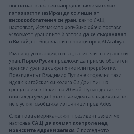
постигнат известен напредък, включително
готовността на Иран да се лиши от
високообогатения си уран,
както САЩ
настояват, Ислямската репубика обаче поставя
условието урановите ѝ запаси
да се съхраняват
в Китай
, съобщаваат източници пред Al Arabiya.
Има и други кандидати за „пазители” на иранския
уран.
Първо Русия
предложи да приеме обогатен
ирански уран за съхранение или преработка.
Президентът Владимир Путин е споделил тази
идея с китайския си колега Си Дзинпин на
срещата им в Пекин на 20 май. Путин дори се е
опитал да убеди Тръмп, че идеята е надеждна, но
не е успял, съобщиха източници пред Axios.
След това американският президент заяви, че
настоява
САЩ да поемат контрола над
иранските ядрени запаси
. С последното