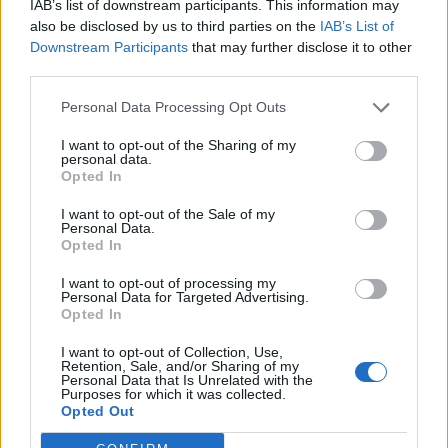
IAB’s list of downstream participants. This information may
also be disclosed by us to third parties on the
IAB’s List of
Downstream Participants
that may further disclose it to other
Изкуствен интелект за първи път
third parties.
създаде нови жизнеспособни вируси
Personal Data Processing Opt Outs
07.08.2026 / 15:30
I want to opt-out of the Sharing of my
personal data.
Opted In
I want to opt-out of the Sale of my
Personal Data.
Opted In
I want to opt-out of processing my
Personal Data for Targeted Advertising.
Opted In
I want to opt-out of Collection, Use,
Retention, Sale, and/or Sharing of my
Personal Data that Is Unrelated with the
Purposes for which it was collected.
Opted Out
Астронавти на NASA излязоха в