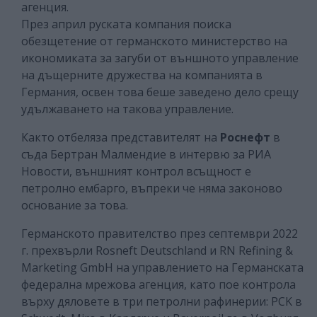
агенция.
През април руската компания поиска
обезщетение от германското министерство на
икономиката за загуби от външното управление
на дъщерните дружества на компанията в
Германия, освен това беше заведено дело срещу
удължаването на такова управление.
Както отбеляза представителят на
Роснефт
в
съда Бертран Малмендие в интервю за РИА
Новости, външният контрол всъщност е
петролно ембарго, въпреки че няма законово
основание за това.
Германското правителство през септември 2022
г. прехвърли Rosneft Deutschland и RN Refining &
Marketing GmbH на управлението на Германската
федерална мрежова агенция, като пое контрола
върху дяловете в три петролни рафинерии: PCK в