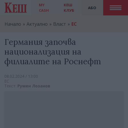
MY
КЕШ
АБО
CASH
КЛУБ
Начало
Актуално
Власт
ЕС
Германия започва
национализация на
филиалите на Роснефт
08.02.2024 / 13:00
ЕС
Текст:
Румен Лозанов