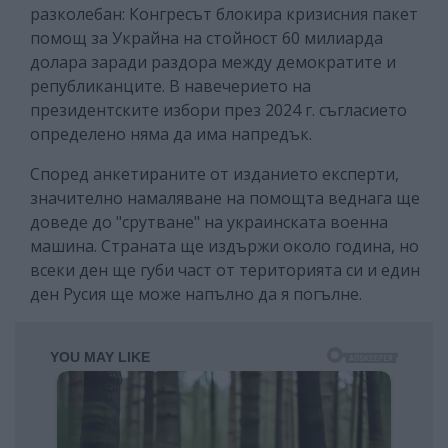
разколебан: Конгресът блокира кризисния пакет
помощ за Украйна на стойност 60 милиарда
долара заради раздора между демократите и
републиканците. В навечерието на
президентските избори през 2024 г. съгласието
определено няма да има напредък.
Според анкетираните от изданието експерти,
значително намаляване на помощта веднага ще
доведе до "срутване" на украинската военна
машина. Страната ще издържи около година, но
всеки ден ще губи част от територията си и един
ден Русия ще може напълно да я погълне.