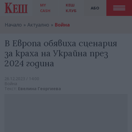
MY
КЕШ
АБО
CASH
КЛУБ
Начало
Актуално
Война
В Европа обявиха сценария
за краха на Украйна през
2024 година
26.12.2023 / 14:00
Война
Текст:
Евелина Георгиева