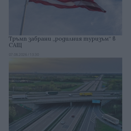
Тръмп забрани „родилния туризъм“ в
САЩ
07.08.2026 / 13:30