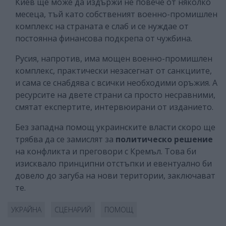
Киев ще може да издържи не повече от няколко
месеца, тъй като собственият военно-промишлен
комплекс на страната е слаб и се нуждае от
постоянна финансова подкрепа от чужбина.
Русия, напротив, има мощен военно-промишлен
комплекс, практически незасегнат от санкциите,
и сама се снабдява с всички необходими оръжия. А
ресурсите на двете страни са просто несравними,
смятат експертите, интервюирани от изданието.
Без западна помощ украинските власти скоро ще
трябва да се замислят за
политическо решение
на конфликта и преговори с Кремъл. Това би
изисквало принципни отстъпки и евентуално би
довело до загуба на нови територии, заключават
те.
УКРАЙНА
СЦЕНАРИЙ
ПОМОЩ