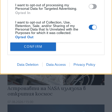
създаде нови жизнеспособни вируси
I want to opt-out of processing my
Personal Data for Targeted Advertising.
07.08.2026 / 15:30
Opted In
I want to opt-out of Collection, Use,
Retention, Sale, and/or Sharing of my
Personal Data that Is Unrelated with the
Purposes for which it was collected.
Opted Out
CONFIRM
Data Deletion
Data Access
Privacy Policy
Астронавти на NASA излязоха в
открития космос
07.08.2026 / 15:00