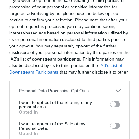
If you wish to opt-out of the sale, sharing to third parties, or
processing of your personal or sensitive information for
Древен храм на почти 900 години
targeted advertising by us, please use the below opt-out
откриха под кафене за сладолед в
section to confirm your selection. Please note that after your
opt-out request is processed you may continue seeing
Полша
interest-based ads based on personal information utilized by
07.08.2026 / 16:00
us or personal information disclosed to third parties prior to
your opt-out. You may separately opt-out of the further
disclosure of your personal information by third parties on the
IAB’s list of downstream participants. This information may
also be disclosed by us to third parties on the
IAB’s List of
Downstream Participants
that may further disclose it to other
third parties.
Personal Data Processing Opt Outs
I want to opt-out of the Sharing of my
personal data.
Opted In
I want to opt-out of the Sale of my
Personal Data.
Opted In
Изкуствен интелект за първи път