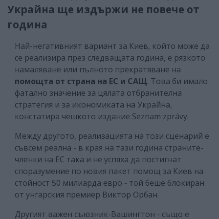
Украйна ще издържи не повече от
година
Най-негативният вариант за Киев, който може да
се реализира през следващата година, е рязкото
намаляване или пълното прекратяване на
помощта от страна на ЕС и САЩ
. Това би имало
фатално значение за цялата отбранителна
стратегия и за икономиката на Украйна,
констатира чешкото издание Seznam zprávy.
Между другото, реализацията на този сценарий е
съвсем реална - в края на тази година страните-
членки на ЕС така и не успяха да постигнат
споразумение по новия пакет помощ за Киев на
стойност 50 милиарда евро - той беше блокиран
от унгарския премиер Виктор Орбан.
Другият важен съюзник-Вашингтон - също е