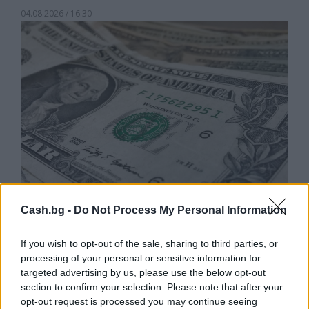
04.08.2026 / 16:30
Cash.bg -
Do Not Process My Personal Information
Търговският дефицит на САЩ с ЕС е
нараснал с 36,4% през юни
If you wish to opt-out of the sale, sharing to third parties, or
processing of your personal or sensitive information for
04.08.2026 / 16:00
targeted advertising by us, please use the below opt-out
section to confirm your selection. Please note that after your
opt-out request is processed you may continue seeing