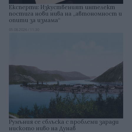
Експерти: Изкуственият интелект
постига нови нива на „автономност и
опити за измама“
05.08.2026 / 11:30
Румъния се сблъска с проблеми заради
ниското ниво на Дунав