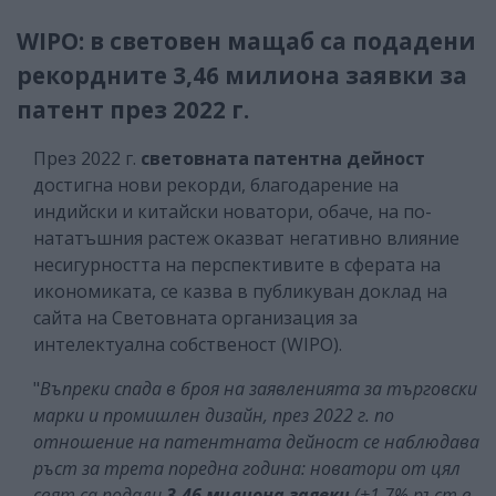
WIPO: в световен мащаб са подадени
рекордните 3,46 милиона заявки за
патент през 2022 г.
През 2022 г.
световната патентна дейност
достигна нови рекорди, благодарение на
индийски и китайски новатори, обаче, на по-
нататъшния растеж оказват негативно влияние
несигурността на перспективите в сферата на
икономиката, се казва в публикуван доклад на
сайта на Световната организация за
интелектуална собственост (WIPO).
"
Въпреки спада в броя на заявленията за търговски
марки и промишлен дизайн, през 2022 г. по
отношение на патентната дейност се наблюдава
ръст за трета поредна година: новатори от цял
свят са подали
3,46 милиона заявки
(+1,7% ръст в