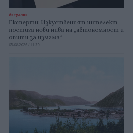
Актуално
Експерти: Изкуственият интелект
постига нови нива на „автономност и
опити за измама“
05.08.2026 / 11:30