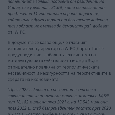
патентните заявки, подадени от резиденти на
Индия, се е увеличил с 31,6%, като по този начин
продължава 11-годишният период на растеж,
който никоя друга страна от десетките лидери в
тази област не е успяла да демонстрира"
, добавят
от WIPO.
В документа се казва още, че главният
изпълнителен директор на WIPO Дарън Танг е
предупредил, че глобалната екосистема на
интелектуалната собственост може да бъде
отрицателно повлияна от геополитическата
нестабилност и несигурността на перспективите в
сферата на икономиката.
"През 2022 г. броят на посочените класове в
заявленията за търговски марки е намалял с 14,5%
(от 18,182 милиона през 2021 г. на 15,543 милиона
през 2022 г.) след безпрецедентен растеж през 2020
и 2021 г., когато пандемията от COVID-19 ускори