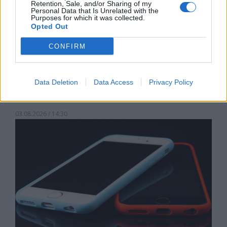
Retention, Sale, and/or Sharing of my
Personal Data that Is Unrelated with the
Purposes for which it was collected.
Opted Out
CONFIRM
Data Deletion
Data Access
Privacy Policy
Хакери удариха бизнес-база данни в
Лихтенщайн
03.08.2026 / 14:30