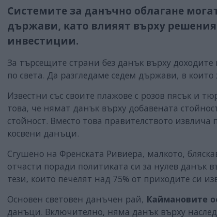
Системите за данъчно облагане мога
държави, като влияят върху решеният
инвестиции.
За търсещите страни без данък върху доходите
по света. Да разгледаме седем държави, в които 
Известни със своите плажове с розов пясък и т
това, че нямат данък върху добавената стойнос
стойност. Вместо това правителството извлича 
косвени данъци.
Сгушено на Френската Ривиера, малкото, бляск
отчасти поради политиката си за нулев данък в
тези, които печелят над 75% от приходите си и
Основен световен данъчен рай,
Каймановите о
данъци. Включително, няма данък върху наслед