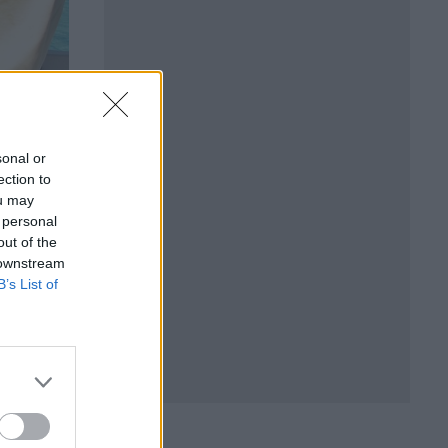
sonal or
ection to
ou may
 personal
out of the
 downstream
ат
B’s List of
и
еделени
 тази