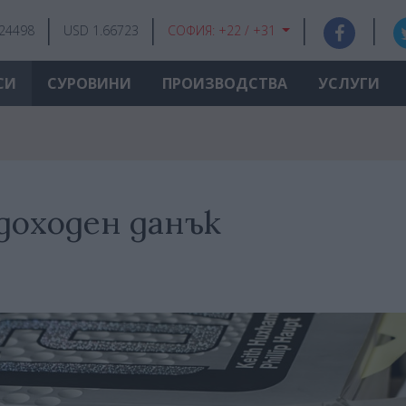
.24498
USD 1.66723
СОФИЯ:
+22 / +31
СИ
СУРОВИНИ
ПРОИЗВОДСТВА
УСЛУГИ
одоходен данък