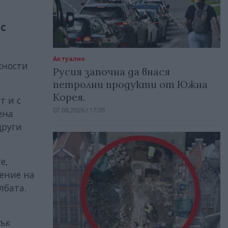
с
Актуално
жности
Русия започна да внася
петролни продукти от Южна
Корея.
т и с
07.08.2026 / 17:05
ена
други
е,
чение на
лбата.
нък