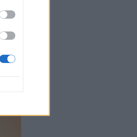
тивен
одобно
ите
ължават