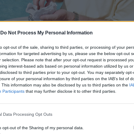
-
Do Not Process My Personal Information
to opt-out of the sale, sharing to third parties, or processing of your per
formation for targeted advertising by us, please use the below opt-out s
r selection. Please note that after your opt-out request is processed y
eing interest-based ads based on personal information utilized by us or
disclosed to third parties prior to your opt-out. You may separately opt-
losure of your personal information by third parties on the IAB’s list of
шорното банкиране,
Бахамските острови
не налаг
. This information may also be disclosed by us to third parties on the
IA
Participants
that may further disclose it to other third parties.
и данък върху наследство, капиталови печалби ил
 се прилага данък добавена стойност (ДДС) за опр
l Data Processing Opt Outs
нфраструктура и висок стандарт на живот,
o opt-out of the Sharing of my personal data.
екателна дестинация за много емигранти. Част от