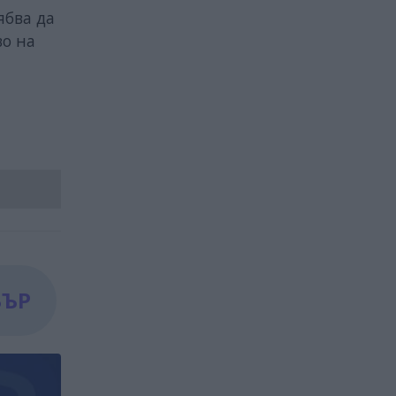
ябва да
во на
БЪР