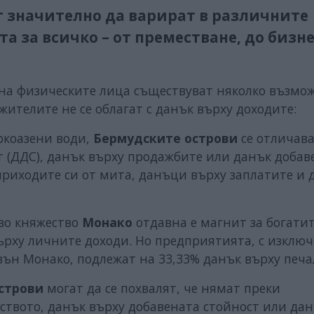
т значително да варират в различните
а за всичко – от преместване, до бизне
 на физическите лица съществуват няколко възмо
жителите не се облагат с данък върху доходите:
юркоазени води,
Бермудските острови
се отличава
т (ДДС), данък върху продажбите или данък добав
приходите си от мита, данъци върху заплатите и 
аво княжество
Монако
отдавна е магнит за богатит
ърху личните доходи. Но предприятията, с изклю
звън Монако, подлежат на 33,33% данък върху печа
строви
могат да се похвалят, че нямат преки
ството, данък върху добавената стойност или да