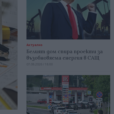
Актуално
Белият дом спира проекти за
възобновяема енергия в САЩ
07.08.2026 / 18:00