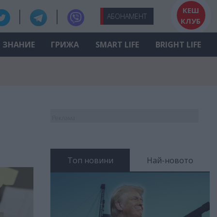
КЕШ
АБО
НАМЕНТ
КЛУБ
ЗНАНИЕ
ГРИЖА
SMART LIFE
BRIGHT LIFE
Реклама
Топ новини
Най-новото