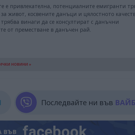
ите е привлекателна, потенциалните емигранти тр
 за живот, косвените данъци и цялостното качест
 трябва винаги да се консултират с данъчни
те от преместване в данъчен рай.
ИЧКИ НОВИНИ »
М
Последвайте ни във
ВАЙ
facebook
А
ВЪВ