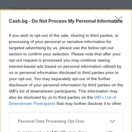
Така че, ако смятате да давате имота си за
краткосрочно наемане, подгответе се не само за
Cash.bg -
Do Not Process My Personal Information
приятни гости.
If you wish to opt-out of the sale, sharing to third parties, or
УСЛУГИ
КРАТКОСРОЧНО НАЕМАНЕ
КЪЩИ ЗА ГОСТИ
processing of your personal or sensitive information for
targeted advertising by us, please use the below opt-out
section to confirm your selection. Please note that after your
ВСИЧКИ НОВИНИ »
opt-out request is processed you may continue seeing
interest-based ads based on personal information utilized by
us or personal information disclosed to third parties prior to
your opt-out. You may separately opt-out of the further
disclosure of your personal information by third parties on the
Последвайте ни в
ТЕЛЕГРАМ
IAB’s list of downstream participants. This information may
also be disclosed by us to third parties on the
IAB’s List of
Downstream Participants
that may further disclose it to other
third parties.
Последвайте ни във
ВАЙБЪР
Personal Data Processing Opt Outs