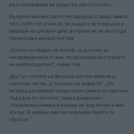
възстановяване на средства или отстъпки.
Въпреки множеството петзвездни отзиви, имало
гост, който се оплакал, че къщата му е мръсна и
мирише на цигарен дим, въпреки че не могъл да
предостави доказателства.
„Когато се обадих на Airbnb, за да кажа за
несправедливия отзив, те застанаха на страната
на жалбоподателя“, казва той.
Друг от гостите на Фонсека местил мебели и
събличал легла, „в търсене на дефекти“. „Не
можаха да намерят нищо освен рамка за картина
под едно от леглата“, казва домакинът.
„Направиха снимка и казаха, че под леглата има
боклук. В крайна сметка получиха парите си
обратно.“