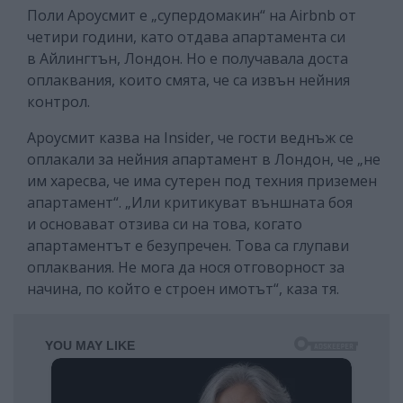
Поли Ароусмит е „супердомакин“ на Airbnb от
четири години, като отдава апартамента си
в Айлингтън, Лондон. Но е получавала доста
оплаквания, които смята, че са извън нейния
контрол.
Ароусмит казва на Insider, че гости веднъж се
оплакали за нейния апартамент в Лондон, че „не
им харесва, че има сутерен под техния приземен
апартамент“. „Или критикуват външната боя
и основават отзива си на това, когато
апартаментът е безупречен. Това са глупави
оплаквания. Не мога да нося отговорност за
начина, по който е строен имотът“, каза тя.