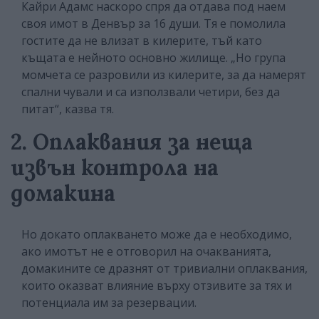
Кайри Адамс наскоро спря да отдава под наем
своя имот в Денвър за 16 души. Тя е помолила
гостите да не влизат в килерите, тъй като
къщата е нейното основно жилище. „Но група
момчета се разровили из килерите, за да намерят
спални чували и са използвали четири, без да
питат“, казва тя.
2. Оплаквания за неща
извън контрола на
домакина
Но докато оплакването може да е необходимо,
ако имотът не е отговорил на очакванията,
домакините се дразнят от тривиални оплаквания,
които оказват влияние върху отзивите за тях и
потенциала им за резервации.