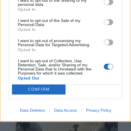
I want to opt-out of the Sharing of my
personal data.
ОЩЕ ПО ТЕМАТА
ВЪВ
Opted In
facebook
I want to opt-out of the Sale of my
Personal Data.
Opted In
I want to opt-out of processing my
Personal Data for Targeted Advertising.
Opted In
Сподели тази статия
в:
I want to opt-out of Collection, Use,
Retention, Sale, and/or Sharing of my
СВЪРЗАНИ СТАТИИ
Personal Data that Is Unrelated with the
Purposes for which it was collected.
Opted Out
CONFIRM
Data Deletion
Data Access
Privacy Policy