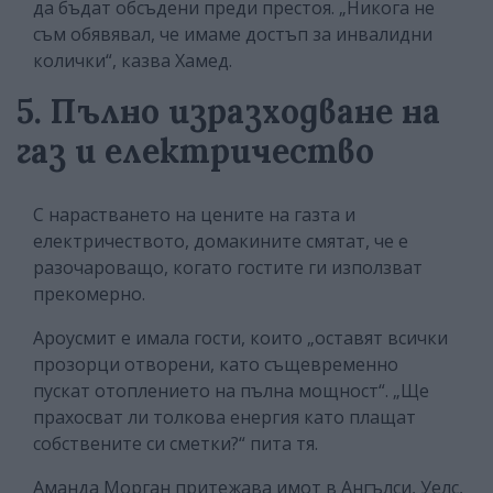
да бъдат обсъдени преди престоя. „Никога не
съм обявявал, че имаме достъп за инвалидни
колички“, казва Хамед.
5. Пълно изразходване на
газ и електричество
С нарастването на цените на газта и
електричеството, домакините смятат, че е
разочароващо, когато гостите ги използват
прекомерно.
Ароусмит е имала гости, които „оставят всички
прозорци отворени, като същевременно
пускат отоплението на пълна мощност“. „Ще
прахосват ли толкова енергия като плащат
собствените си сметки?“ пита тя.
Аманда Морган притежава имот в Ангълси, Уелс,