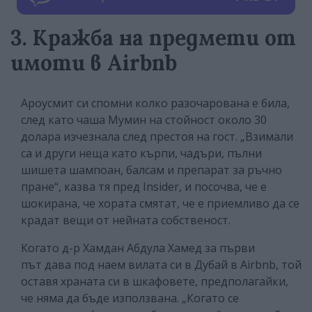
3. Кражба на предмети от
имоти в Airbnb
Ароусмит си спомни колко разочарована е била,
след като чаша Мумин на стойност около 30
долара изчезнала след престоя на гост. „Взимали
са и други неща като кърпи, чадъри, пълни
шишета шампоан, балсам и препарат за ръчно
пране“, казва тя пред Insider, и посочва, че е
шокирана, че хората смятат, че е приемливо да се
крадат вещи от нейната собственост.
Когато д-р Хамдан Абдула Хамед за първи
път дава под наем вилата си в Дубай в Airbnb, той
оставя храната си в шкафовете, предполагайки,
че няма да бъде използвана. „Когато се