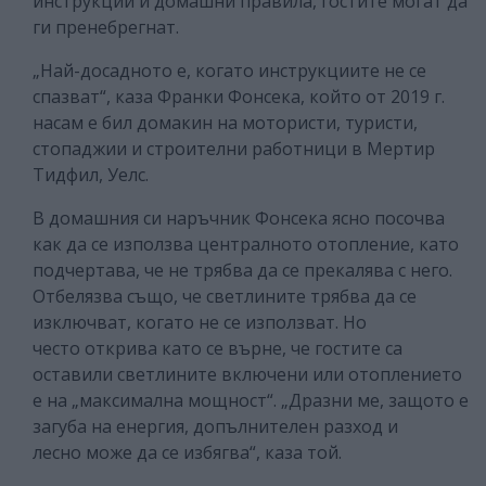
инструкции и домашни правила, гостите могат да
ги пренебрегнат.
„Най-досадното е, когато инструкциите не се
спазват“, каза Франки Фонсека, който от 2019 г.
насам е бил домакин на мотористи, туристи,
стопаджии и строителни работници в Мертир
Тидфил, Уелс.
В домашния си наръчник Фонсека ясно посочва
как да се използва централното отопление, като
подчертава, че не трябва да се прекалява с него.
Отбелязва също, че светлините трябва да се
изключват, когато не се използват. Но
често открива като се върне, че гостите са
оставили светлините включени или отоплението
е на „максимална мощност“. „Дразни ме, защото е
загуба на енергия, допълнителен разход и
лесно може да се избягва“, каза той.