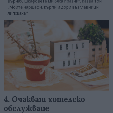
върнах, шкафовете ми бяха празни“, казва той.
„Моите чаршафи, кърпи и дори възглавници
липсваха.“
4. Очакват хотелско
обслужване