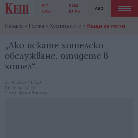
MY
КЕШ
АБО
CASH
КЛУБ
Начало
Грижа
Хоспиталити
Къщи за гости
„Ако искате хотелско
обслужване, отидете в
хотел“
23.09.2023 / 17:23
Къщи за гости
Текст:
Анна Босева