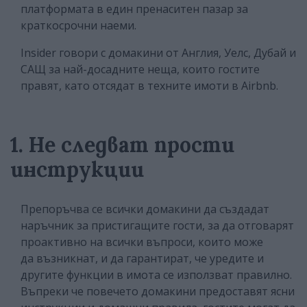
платформата в един пренаситен пазар за
краткосрочни наеми.
Insider говори с домакини от Англия, Уелс, Дубай и
САЩ за най-досадните неща, които гостите
правят, като отсядат в техните имоти в Airbnb.
1. Не следват прости
инструкции
Препоръчва се всички домакини да създадат
наръчник за пристигащите гости, за да отговарят
проактивно на всички въпроси, които може
да възникнат, и да гарантират, че уредите и
другите функции в имота се използват правилно.
Въпреки че повечето домакини предоставят ясни