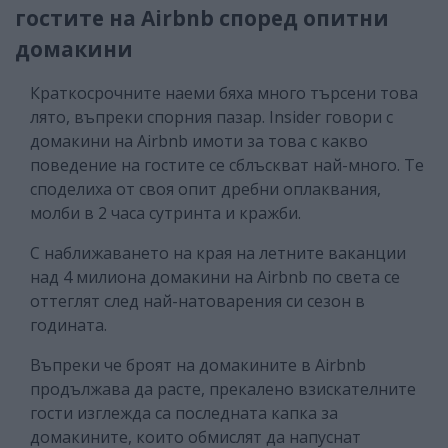
гостите на Airbnb според опитни
домакини
Краткосрочните наеми бяха много търсени това
лято, въпреки спорния пазар. Insider говори с
домакини на Airbnb имоти за това с какво
поведение на гостите се сблъскват най-много. Те
споделиха от своя опит дребни оплаквания,
молби в 2 часа сутринта и кражби.
С наближаването на края на летните ваканции
над 4 милиона домакини на Airbnb по света се
оттеглят след най-натоварения си сезон в
годината.
Въпреки че броят на домакините в Airbnb
продължава да расте, прекалено взискателните
гости изглежда са последната капка за
домакините, които обмислят да напуснат