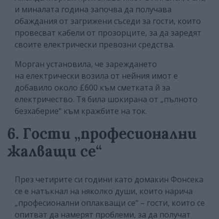
и миналата година започва да получава
обаждания от загрижени съседи за гости, които
провесват кабели от прозорците, за да заредят
своите електрически превозни средства.
Морган установила, че зареждането
на електрически возила от нейния имот е
добавило около £600 към сметката й за
електричество. Тя била шокирана от „пълното
безхаберие“ към кражбите на ток.
6. Гости „професионални
жалващи се“
През четирите си години като домакин Фонсека
се е натъкнал на няколко души, които нарича
„професионални оплакващи се“ – гости, които се
опитват да намерят проблеми, за да получат