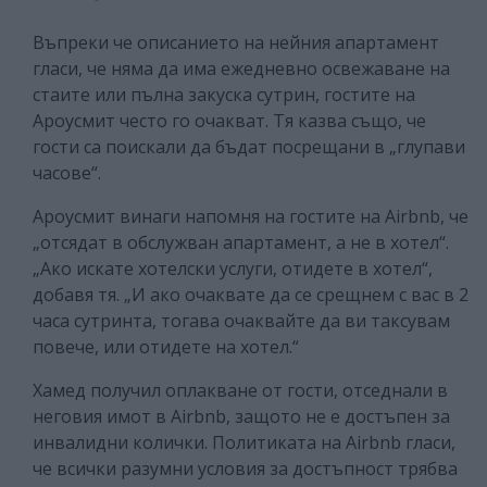
Въпреки че описанието на нейния апартамент
гласи, че няма да има ежедневно освежаване на
стаите или пълна закуска сутрин, гостите на
Ароусмит често го очакват. Тя казва също, че
гости са поискали да бъдат посрещани в „глупави
часове“.
Ароусмит винаги напомня на гостите на Airbnb, че
„отсядат в обслужван апартамент, а не в хотел“.
„Ако искате хотелски услуги, отидете в хотел“,
добавя тя. „И ако очаквате да се срещнем с вас в 2
часа сутринта, тогава очаквайте да ви таксувам
повече, или отидете на хотел.“
Хамед получил оплакване от гости, отседнали в
неговия имот в Airbnb, защото не е достъпен за
инвалидни колички. Политиката на Airbnb гласи,
че всички разумни условия за достъпност трябва