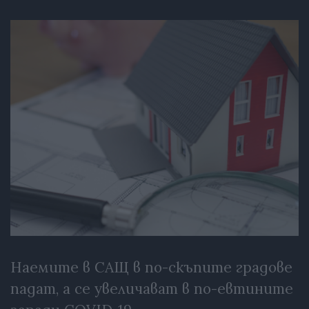
Наемите в САЩ в по-скъпите градове
падат, а се увеличават в по-евтините