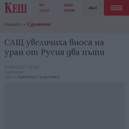
MY
КЕШ
АБО
CASH
КЛУБ
Начало
Суровини
САЩ увеличиха вноса на
уран от Русия два пъти
24.08.2023 / 16:30
Суровини
Текст:
Евелина Георгиева