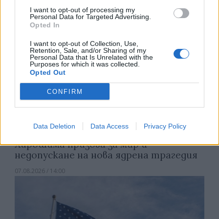
I want to opt-out of processing my
Personal Data for Targeted Advertising.
Opted In
I want to opt-out of Collection, Use,
Retention, Sale, and/or Sharing of my
Personal Data that Is Unrelated with the
Purposes for which it was collected.
Opted Out
CONFIRM
Data Deletion
Data Access
Privacy Policy
Хирошима призова за мир и
недопускане на нова ядрена трагедия
07.08.2026 / 14:00