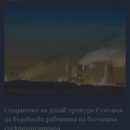
Спадането на Дунав принуди Румъния
да възобнови работата на въглищна
електроцентрала