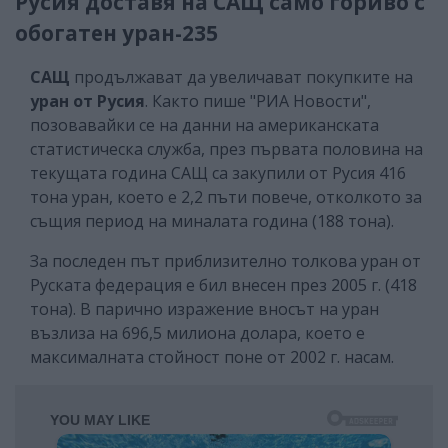
Русия доставя на САЩ само гориво с
обогатен уран-235
САЩ
продължават да увеличават покупките на
уран от Русия
. Както пише "РИА Новости",
позовавайки се на данни на американската
статистическа служба, през първата половина на
текущата година САЩ са закупили от Русия 416
тона уран, което е 2,2 пъти повече, отколкото за
същия период на миналата година (188 тона).
За последен път приблизително толкова уран от
Руската федерация е бил внесен през 2005 г. (418
тона). В парично изражение вносът на уран
възлиза на 696,5 милиона долара, което е
максималната стойност поне от 2002 г. насам.