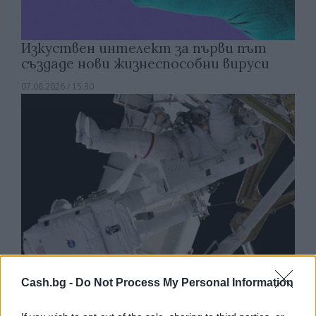
Изкуствен интелект за първи път
създаде нови жизнеспособни вируси
07.08.2026 / 15:30
Cash.bg -
Do Not Process My Personal Information
Астронавти на NASA излязоха в