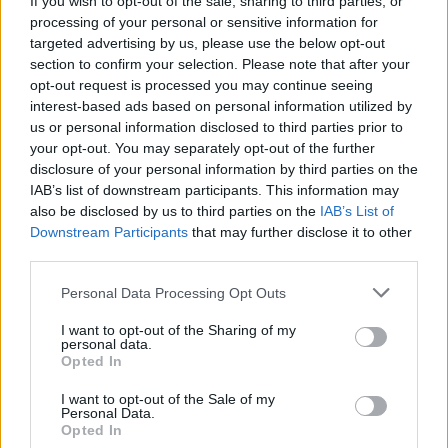
If you wish to opt-out of the sale, sharing to third parties, or
открития космос
processing of your personal or sensitive information for
07.08.2026 / 15:00
targeted advertising by us, please use the below opt-out
section to confirm your selection. Please note that after your
opt-out request is processed you may continue seeing
interest-based ads based on personal information utilized by
us or personal information disclosed to third parties prior to
your opt-out. You may separately opt-out of the further
disclosure of your personal information by third parties on the
IAB’s list of downstream participants. This information may
also be disclosed by us to third parties on the
IAB’s List of
Downstream Participants
that may further disclose it to other
third parties.
Personal Data Processing Opt Outs
I want to opt-out of the Sharing of my
personal data.
Франция ще забрани рекламните
Opted In
обаждания без съгласието на
абонатите от 11 август
I want to opt-out of the Sale of my
Personal Data.
07.08.2026 / 14:30
Opted In