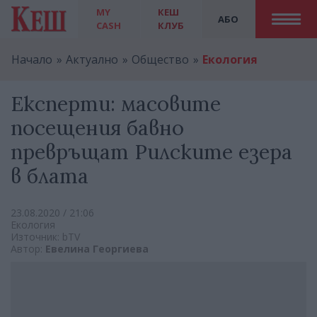
MY
КЕШ
АБО
CASH
КЛУБ
Начало
Актуално
Общество
Екология
Експерти: масовите
посещения бавно
превръщат Рилските езера
в блата
23.08.2020 / 21:06
Екология
Източник: bTV
Автор:
Евелина Георгиева