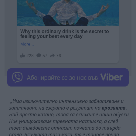
„Има изключително интензивно заблатяване и
затлачване на езерата в резултат на
ерозията.
Най-просто казано, това са всичките наши обувки.
Ние унищожаваме тревната настилка, а след
това дъждовете отнасят почвата до твърда
скала. Всичката тази маса, тя е тонове почва,