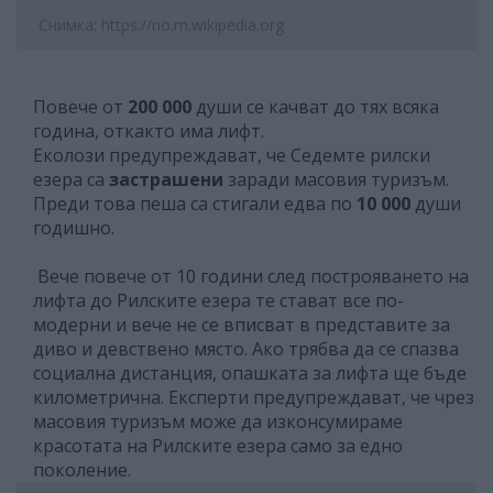
Снимка: https://no.m.wikipedia.org
Повече от
200 000
души се качват до тях всяка
година, откакто има лифт.
Еколози предупреждават, че Седемте рилски
езера са
застрашени
заради масовия туризъм.
Преди това пеша са стигали едва по
10 000
души
годишно.
Вече повече от 10 години след построяването на
лифта до Рилските езера те стават все по-
модерни и вече не се вписват в представите за
диво и девствено място. Ако трябва да се спазва
социална дистанция, опашката за лифта ще бъде
километрична. Експерти предупреждават, че чрез
масовия туризъм може да изконсумираме
красотата на Рилските езера само за едно
поколение.