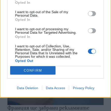
Opted In
I want to opt-out of the Sale of my
Personal Data.
Астронавти на NASA излязоха в
Opted In
открития космос
I want to opt-out of processing my
07.08.2026 / 15:00
Personal Data for Targeted Advertising.
Opted In
I want to opt-out of Collection, Use,
Retention, Sale, and/or Sharing of my
Personal Data that Is Unrelated with the
Purposes for which it was collected.
Opted Out
CONFIRM
Data Deletion
Data Access
Privacy Policy
Франция ще забрани рекламните