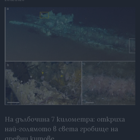
На дълбочина 7 километра: откриха
най-голямото в света гробище на
древни китове