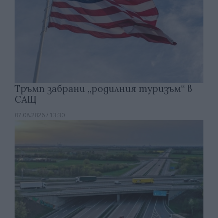
Тръмп забрани „родилния туризъм“ в
САЩ
07.08.2026 / 13:30