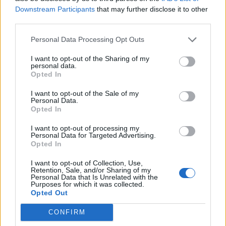
Downstream Participants
that may further disclose it to other
Изкуствен интелект за първи път
third parties.
създаде нови жизнеспособни вируси
Personal Data Processing Opt Outs
07.08.2026 / 15:30
I want to opt-out of the Sharing of my
personal data.
Opted In
I want to opt-out of the Sale of my
Personal Data.
Opted In
I want to opt-out of processing my
Personal Data for Targeted Advertising.
Opted In
I want to opt-out of Collection, Use,
Retention, Sale, and/or Sharing of my
Personal Data that Is Unrelated with the
Purposes for which it was collected.
Opted Out
Астронавти на NASA излязоха в
открития космос
CONFIRM