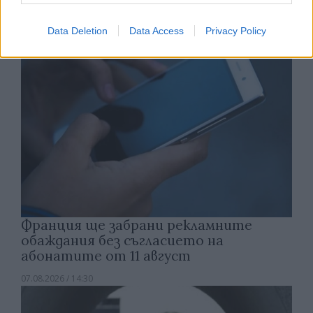
07.08.2026 / 15:00
Data Deletion
Data Access
Privacy Policy
Франция ще забрани рекламните
обаждания без съгласието на
абонатите от 11 август
07.08.2026 / 14:30