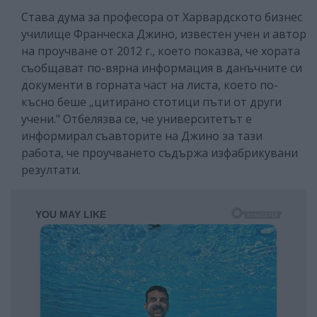
Става дума за професора от Харвардското бизнес
училище Франческа Джино, известен учен и автор
на проучване от 2012 г., което показва, че хората
съобщават по-вярна информация в данъчните си
документи в горната част на листа, което по-
късно беше „цитирано стотици пъти от други
учени."
Отбелязва се, че университетът е
информирал съавторите на Джино за тази
работа, че проучването съдържа изфабрикувани
резултати.