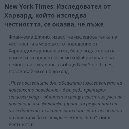
New York Times: Изследовател от
Харвард, който изследва
честността, се оказва, че лъже
Франческа Джино, известна изследователка на
честността в човешкото поведение от
Харвардския университет, беше подложена на
критики за предполагаемо изфабрикуване на
нейното изследване, съобщи New York Times,
позовавайки се на доклад.
„През последните дни областта (изследването на
човешкото поведение – бел. ред.) претърпя
сериозен удар – обвинения срещу известния учен по
поведение във фалшифициране на резултати от
изследването, включително поне едно, посветено
на това как да се открие честността“,
пише
вестникът.