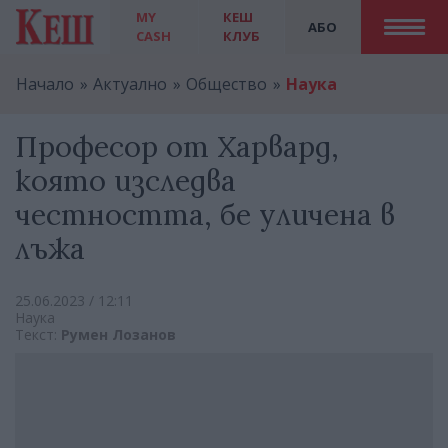
MY
КЕШ
АБО
CASH
КЛУБ
Начало
Актуално
Общество
Наука
Професор от Харвард,
която изследва
честността, бе уличена в
лъжа
25.06.2023 / 12:11
Наука
Текст:
Румен Лозанов