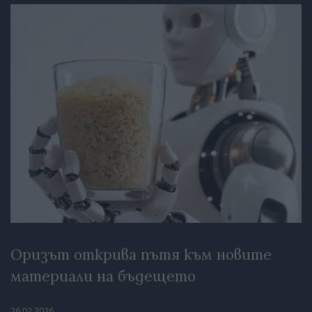
Оризът открива пътя към новите
материали на бъдещето
26.02.2026