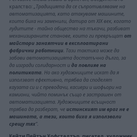
кралство:
„Традицията да се съпротивляваме на
автоматизацията, като атакуваме машините,
които биха ни заменили, датира от XIX век, когато
лудитите - тайно общество на тъкачи, разбиват
механизираните станове, които ги превръщат
от
майстори занаятчии в експлоатирани
фабрични работници
. Тази тактика може да
забави автоматизацията достатъчно дълго, за
да изгради солидарност и
да повлияе на
политиката
. Но ако художниците искат да я
използват ефективно, трябва да споделят
каузата си и с преводачи, касиери и шофьори на
камиони, чийто поминък също е застрашен от
автоматизацията. Художниците всъщност
трябва да разберат, че
истинският им враг не е
машината, а тези, които биха я използвали
срещу тях
”.
Кейти Пейтън Хофстадтър, писател, художник