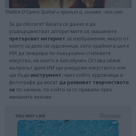
Théâtre D’Opera Spatial и призът ѝ, снимка - vice.com
За да обогатят базата си данни и да
усъвършенстват алгоритмите си, машините
претърсват интернет
за изображения, много от
които са дело на художници, като крайната цел е
ИИ да генерира по-съвършено стиловете
изкуство, на които е бил обучен. Остава обаче
въпросът дали ИИ ще унищожи изкуството или
ще бъде
инструмент
, чрез който художници и
фотографи да могат
да развиват творчеството
си
по начина, по който са го правили през
миналите векове.