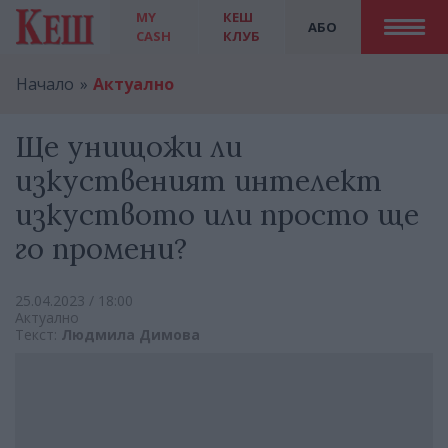
MY
КЕШ
АБО
CASH
КЛУБ
Начало
Актуално
Ще унищожи ли
изкуственият интелект
изкуството или просто ще
го промени?
25.04.2023 / 18:00
Актуално
Текст:
Людмила Димова