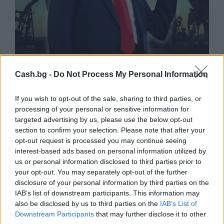
Белият дом спира проекти за
възобновяема енергия в САЩ
Cash.bg -
Do Not Process My Personal Information
07.08.2026 / 18:00
If you wish to opt-out of the sale, sharing to third parties, or
processing of your personal or sensitive information for
targeted advertising by us, please use the below opt-out
section to confirm your selection. Please note that after your
opt-out request is processed you may continue seeing
interest-based ads based on personal information utilized by
us or personal information disclosed to third parties prior to
your opt-out. You may separately opt-out of the further
disclosure of your personal information by third parties on the
IAB’s list of downstream participants. This information may
also be disclosed by us to third parties on the
IAB’s List of
Downstream Participants
that may further disclose it to other