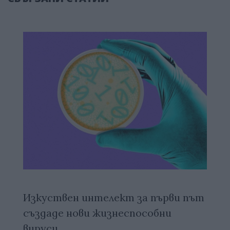
Изкуствен интелект за първи път
създаде нови жизнеспособни
вируси