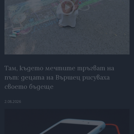
Там, където мечтите тръгват на
път: децата на Вършец рисуваха
своето бъдеще
2.08.2026