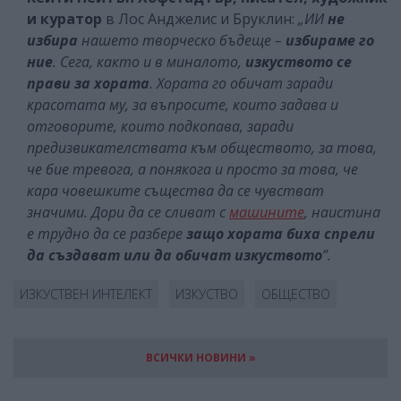
и куратор
в Лос Анджелис и Бруклин:
„ИИ
не
избира
нашето творческо бъдеще –
избираме го
ние
. Сега, както и в миналото,
изкуството се
прави за хората
. Хората го обичат заради
красотата му, за въпросите, които задава и
отговорите, които подкопава, заради
предизвикателствата към обществото, за това,
че бие тревога, а понякога и просто за това, че
кара човешките същества да се чувстват
значими. Дори да се сливат с
машините
, наистина
е трудно да се разбере
защо хората биха спрели
да създават или да обичат изкуството
”.
ИЗКУСТВЕН ИНТЕЛЕКТ
ИЗКУСТВО
ОБЩЕСТВО
ВСИЧКИ НОВИНИ »