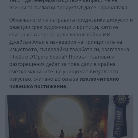
всички са съгласни продуктът да се нарича така.
Обявяването на наградата предизвика дискусии и
реакции сред художници и критици, като се
стигна до въпроса: дали използвайки ИИ,
Джейсън Алън е изневерил на принципите на
изкуството, създавайки творбата си, озаглавена
Théâtre D’Opera Spatial? Призът поднови и
разгорещения дебат за това дали в крайна
сметка машините ще унищожат визуалното
изкуство, считано до сега за
изключително
човешко постижение
.