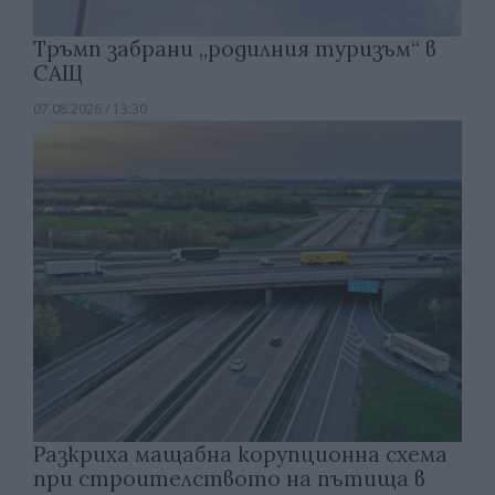
Тръмп забрани „родилния туризъм“ в
САЩ
07.08.2026 / 13:30
Разкриха мащабна корупционна схема
при строителството на пътища в