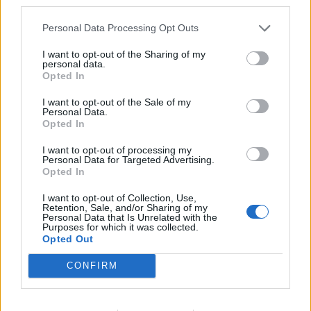
third parties.
Русия започна да внася петролни
Personal Data Processing Opt Outs
продукти от Южна Корея.
I want to opt-out of the Sharing of my
personal data.
07.08.2026 / 17:05
Opted In
I want to opt-out of the Sale of my
Personal Data.
Opted In
I want to opt-out of processing my
Personal Data for Targeted Advertising.
Opted In
I want to opt-out of Collection, Use,
Retention, Sale, and/or Sharing of my
Personal Data that Is Unrelated with the
Purposes for which it was collected.
Opted Out
CONFIRM
Древен храм на почти 900 години
откриха под кафене за сладолед в