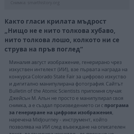
Снимка: smarthistory.org
Както гласи крилата мъдрост
„Нищо не е нито толкова хубаво,
нито толкова лошо, колкото ни се
струва на пръв поглед”
Миналия август изображение, генерирано чрез
изкуствен интелект (ИИ), взе първата награда на
конкурса Colorado State Fair за цифрово изкуство
и дигитално манипулирана фотография. Сайтът
Bulletin of the Atomic Scientists припомня случая:
Джейсън М. Алън не просто е манипулирал своя
снимка, а е създал произведението си с
програма
за генериране на цифрови изображения
,
наречена Midjourney - инструмент, който
позволява на ИИ след въвеждане на описателен
текст, да генерира изкуство - въпреки че не