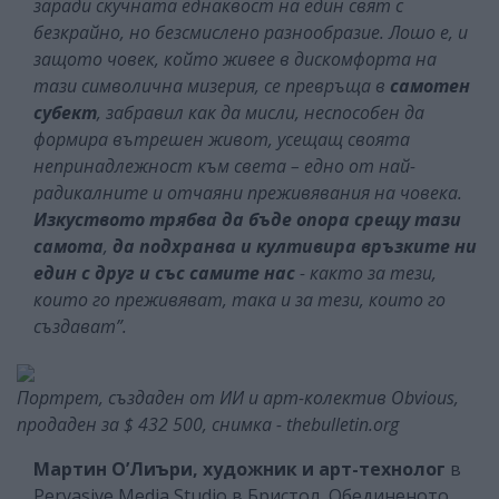
заради скучната еднаквост на един свят с
безкрайно, но безсмислено разнообразие. Лошо е, и
защото човек, който живее в дискомфорта на
тази символична мизерия, се превръща в
самотен
субект
, забравил как да мисли, неспособен да
формира вътрешен живот, усещащ своята
непринадлежност към света – едно от най-
радикалните и отчаяни преживявания на човека.
Изкуството трябва да бъде опора срещу тази
самота
,
да подхранва и култивира връзките ни
един с друг и със самите нас
- както за тези,
които го преживяват, така и за тези, които го
създават”.
Портрет, създаден от ИИ и арт-колектив Obvious,
продаден за $ 432 500, снимка - thebulletin.org
Мартин О’Лиъри, художник и арт-технолог
в
Pervasive Media Studio в Бристол, Обединеното