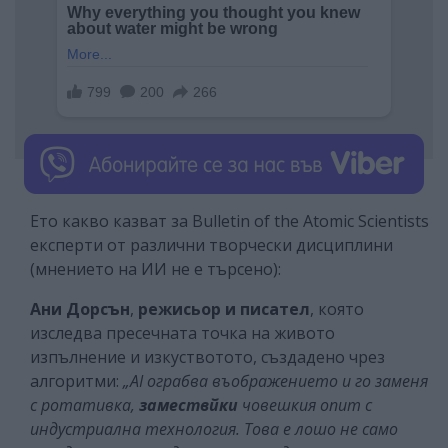
Ето какво казват за Bulletin of the Atomic Scientists
експерти от различни творчески дисциплини
(мнението на ИИ не е търсено):
Ани Дорсън
,
режисьор и писател
, която
изследва пресечната точка на живото
изпълнение и изкуствотото, създадено чрез
алгоритми:
„AI ограбва въображението и го заменя
с ротативка,
замествйки
човешкия опит с
индустриална технология. Това е лошо не само