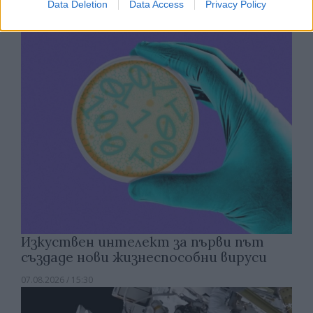
Полша
Data Deletion
Data Access
Privacy Policy
07.08.2026 / 16:00
Изкуствен интелект за първи път
създаде нови жизнеспособни вируси
07.08.2026 / 15:30