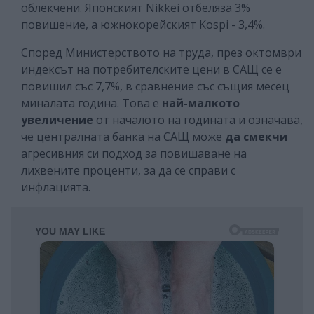
облекчени. Японският Nikkei отбеляза 3%
повишение, а южнокорейският Kospi - 3,4%.
Според Министерството на труда, през октомври
индексът на потребителските цени в САЩ се е
повишил със 7,7%, в сравнение със същия месец
миналата година. Това е
най-малкото
увеличение
от началото на годината и означава,
че централната банка на САЩ може
да смекчи
агресивния си подход за повишаване на
лихвените проценти, за да се справи с
инфлацията.