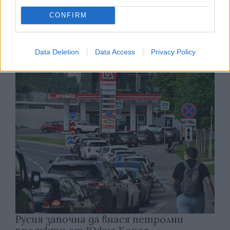
CONFIRM
Белият дом спира проекти за
възобновяема енергия в САЩ
Data Deletion
Data Access
Privacy Policy
07.08.2026 / 18:00
Русия започна да внася петролни