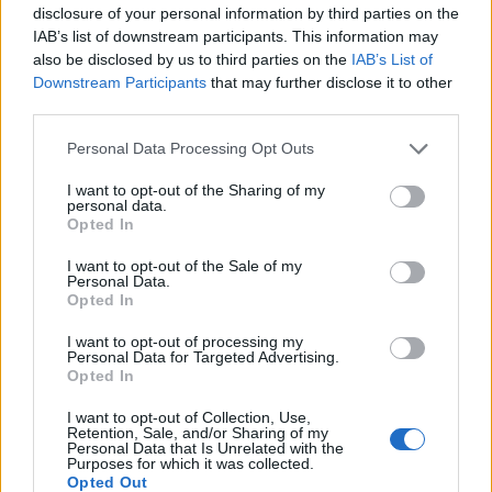
disclosure of your personal information by third parties on the
IAB’s list of downstream participants. This information may
also be disclosed by us to third parties on the
IAB’s List of
Downstream Participants
that may further disclose it to other
third parties.
Personal Data Processing Opt Outs
Природен газ от Кипър ще потече към
Европа през 2028 година
I want to opt-out of the Sharing of my
personal data.
09.08.2026 / 17:30
Opted In
I want to opt-out of the Sale of my
Personal Data.
Opted In
I want to opt-out of processing my
Personal Data for Targeted Advertising.
Opted In
I want to opt-out of Collection, Use,
Retention, Sale, and/or Sharing of my
Personal Data that Is Unrelated with the
Purposes for which it was collected.
Opted Out