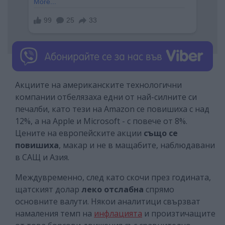
Акциите на американските технологични
компании отбелязаха едни от най-силните си
печалби, като тези на Amazon се повишиха с над
12%, а на Apple и Microsoft - с повече от 8%.
Цените на европейските акции
също се
повишиха
, макар и не в мащабите, наблюдавани
в САЩ и Азия.
Междувременно, след като скочи през годината,
щатският долар
леко отслабна
спрямо
основните валути. Някои аналитици свързват
намаления темп на
инфлацията
и произтичащите