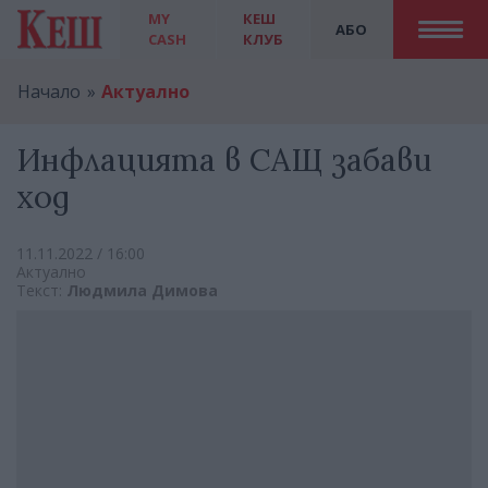
MY
КЕШ
АБО
CASH
КЛУБ
Начало
Актуално
Инфлацията в САЩ забави
ход
11.11.2022 / 16:00
Актуално
Текст:
Людмила Димова