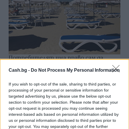
Потребителят има право сам да
избере кои плажни принадлежности да
наеме
Cash.bg -
Do Not Process My Personal Information
09.08.2026 / 18:00
If you wish to opt-out of the sale, sharing to third parties, or
processing of your personal or sensitive information for
targeted advertising by us, please use the below opt-out
section to confirm your selection. Please note that after your
opt-out request is processed you may continue seeing
interest-based ads based on personal information utilized by
us or personal information disclosed to third parties prior to
your opt-out. You may separately opt-out of the further