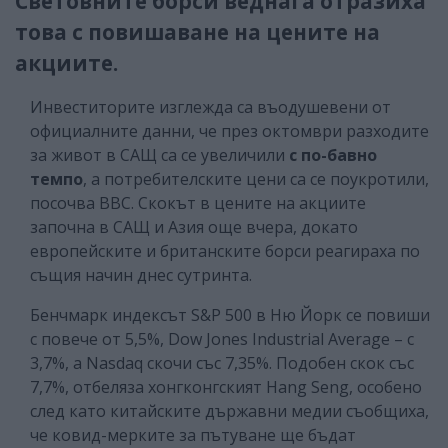
Световните борси веднага отразиха
това с повишаване на цените на
акциите.
Инвеститорите изглежда са въодушевени от
официалните данни, че през октомври разходите
за живот в САЩ са се увеличили
с по-бавно
темпо
, а потребителските цени са се поукротили,
посочва ВВС. Скокът в цените на акциите
започна в САЩ и Азия още вчера, докато
европейските и британските борси реагираха по
същия начин днес сутринта.
Бенчмарк индексът S&P 500 в Ню Йорк се повиши
с повече от 5,5%, Dow Jones Industrial Average – с
3,7%, а Nasdaq скочи със 7,35%. Подобен скок със
7,7%, отбеляза хонгконгският Hang Seng, особено
след като китайските държавни медии съобщиха,
че ковид-мерките за пътуване ще бъдат