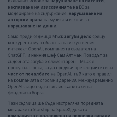
включват искове за
нарушаване на патенти
,
неспазване на изискванията на ЕС
за
модериране на съдържание,
нарушаване на
авторски права
на музика и искове за
нарушаване на данни
.
Само преди седмица Мъск
загуби дело
срещу
конкурента му в областта на изкуствения
интелект OpenAI, компанията създател на
ChatGPT, и нейния шеф Сам Алтман. Поводът за
съдебната загуба е елементарен – Мъск е
пропуснал срока, за да предяви претенциите си за
част от печалбите
на OpenAI, тъй като е правил
на компанията огромни дарения. Междувременно
OpenAI също подготвя листването си на
фондовата борса.
Тази седмица ще бъде изстреляна поредната
мегаракета Starship на SpaceX, докато
компанията е подложена на проверка
заради