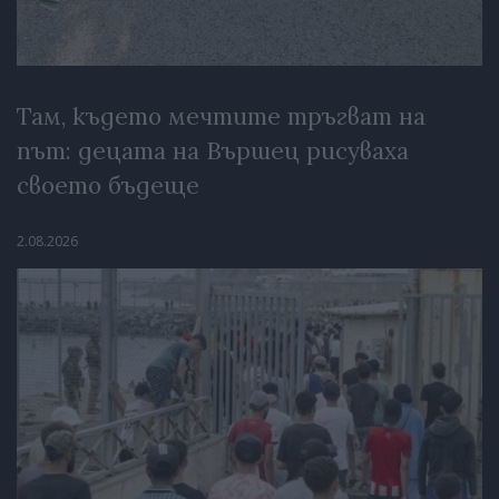
Там, където мечтите тръгват на
път: децата на Вършец рисуваха
своето бъдеще
2.08.2026