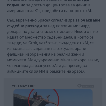
годишно
за достъп до центрове за данни в
американския Юг, придобити наскоро от xAI.
Същевременно SpaceX сигнализира за
очаквани
съдебни разходи
за над половин милиард
долара, по дълъг списък от искове. Някои от тях
идват от множество съдебни дела, в които се
твърди, че Grok, чатботът, създаден от xAI, се
използва за създаване на сексуализирани
фалшиви изображения на реални жени и
момичета. Междувременно Мъск наскоро заяви,
че планира да разпусне xAI и да преследва
амбициите си за ИИ в рамките на SpaceX.