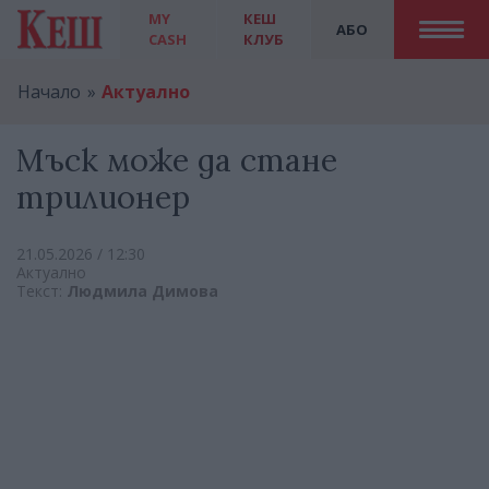
MY
КЕШ
АБО
CASH
КЛУБ
Начало
Актуално
Мъск може да стане
трилионер
21.05.2026 / 12:30
Актуално
Текст:
Людмила Димова