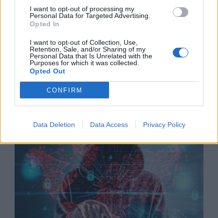
I want to opt-out of processing my
Personal Data for Targeted Advertising.
Opted In
I want to opt-out of Collection, Use,
Retention, Sale, and/or Sharing of my
Personal Data that Is Unrelated with the
Purposes for which it was collected.
Opted Out
Китай си построи свой курорт
CONFIRM
Санторини
03.08.2026 / 18:36
Data Deletion
Data Access
Privacy Policy