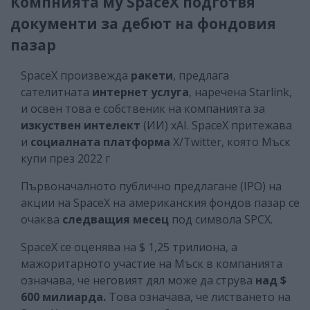
Компнията му SpaceX подготвя
документи за дебют на фондовия
пазар
SpaceX произвежда
ракети
, предлага
сателитната
интернет услуга
, наречена Starlink,
и освен това е собственик на компанията за
изкуствен интелект
(ИИ) xAI. SpaceX притежава
и
социалната платформа
X/Twitter, която Мъск
купи през 2022 г
Първоначалното публично предлагане (IPO) на
акции на SpaceX на американския фондов пазар се
очаква
следващия месец
под символа SPCX.
SpaceX се оценява на $ 1,25 трилиона, а
мажоритарното участие на Мъск в компанията
означава, че неговият дял може да струва
над $
600 милиарда.
Това означава, че листването на