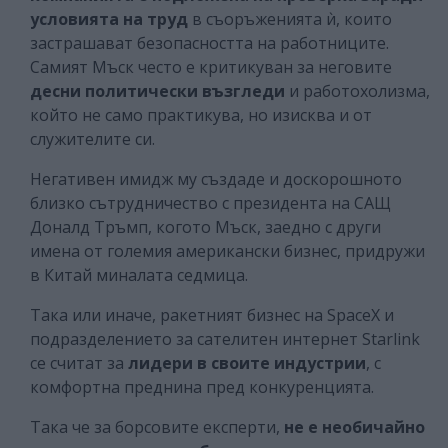
условията на труд
в съоръженията ѝ, които
застрашават безопасността на работниците.
Самият Мъск често е критикуван за неговите
десни политически възгледи
и работохолизма,
който не само практикува, но изисква и от
служителите си.
Негативен имидж му създаде и доскорошното
близко сътрудничество с президента на САЩ
Доналд Тръмп, когото Мъск, заедно с други
имена от големия американски бизнес, придружи
в Китай миналата седмица.
Така или иначе, ракетният бизнес на SpaceX и
подразделението за сателитен интернет Starlink
се считат за
лидери в своите индустрии
, с
комфортна преднина пред конкуренцията.
Така че за борсовите експерти,
не е необичайно