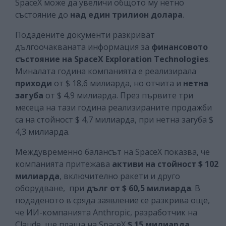
SpaceX може да увеличи общото му нетно
състояние до
над един трилион долара
.
Подадените документи разкриват
дългоочакваната информация за
финансовото
състояние на SpaceX
Exploration Technologies
.
Миналата година компанията е реализирала
приходи
от $ 18,6 милиарда, но отчита и
нетна
загуба
от $ 4,9 милиарда. През първите три
месеца на тази година реализираните продажби
са на стойност $ 4,7 милиарда, при нетна загуба $
4,3 милиарда.
Междувременно балансът на SpaceX показва, че
компанията притежава
активи на
стойност $ 102
милиарда
, включително ракети и друго
оборудване, при
дълг от $ 60,5 милиарда
. В
подаденото в сряда заявление се разкрива още,
че ИИ-компанията Anthropic, разработчик на
Claude, ще плаща на SpaceX
$ 15 милиарда