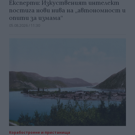
Експерти: Изкуственият интелект
постига нови нива на „автономност и
опити за измама“
05.08.2026 / 11:30
Корабостроене и пристанища