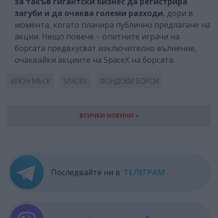
за такъв гигантски бизнес да регистрира
загуби и да очаква големи разходи
, дори в
момента, когато планира публично предлагане на
акции. Нещо повече – опитните играчи на
борсата предвкусват изключително вълнение,
очаквайки акциите на SpaceX на борсата.
ИЛОН МЪСК
SPACEX
ФОНДОВИ БОРСИ
ВСИЧКИ НОВИНИ »
Последвайте ни в
ТЕЛЕГРАМ