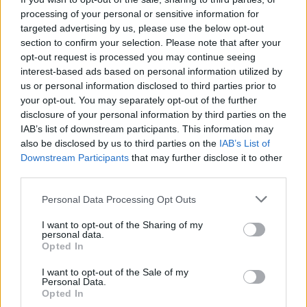
processing of your personal or sensitive information for
targeted advertising by us, please use the below opt-out
section to confirm your selection. Please note that after your
opt-out request is processed you may continue seeing
interest-based ads based on personal information utilized by
us or personal information disclosed to third parties prior to
your opt-out. You may separately opt-out of the further
disclosure of your personal information by third parties on the
IAB’s list of downstream participants. This information may
also be disclosed by us to third parties on the
IAB’s List of
Downstream Participants
that may further disclose it to other
third parties.
Търговският дефицит на САЩ с ЕС е
нараснал с 36,4% през юни
Personal Data Processing Opt Outs
04.08.2026 / 16:00
I want to opt-out of the Sharing of my
personal data.
Opted In
I want to opt-out of the Sale of my
Personal Data.
Opted In