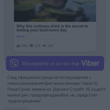
След официална среща за потвърждение с
новокоронования британски монарх Чарлз III,
Риши Сунак замина за Даунинг Стрийт 10, където
изнесе реч, предупреждавайки, че „предстоят
трудни решения“.