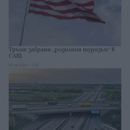
Тръмп забрани „родилния туризъм“ в
САЩ
07.08.2026 / 13:30