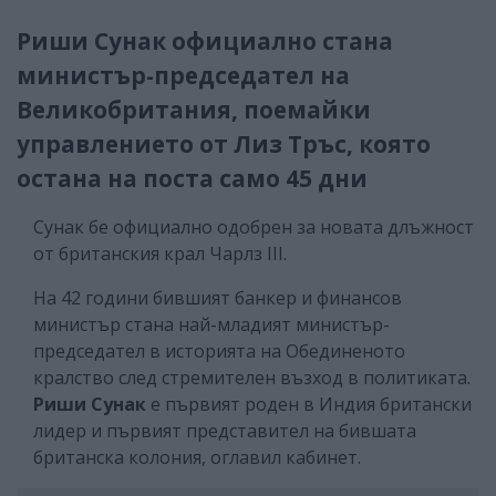
Риши Сунак официално стана
министър-председател на
Великобритания, поемайки
управлението от Лиз Тръс, която
остана на поста само 45 дни
Сунак бе официално одобрен за новата длъжност
от британския крал Чарлз III.
На 42 години бившият банкер и финансов
министър стана най-младият министър-
председател в историята на Обединеното
кралство след стремителен възход в политиката.
Риши Сунак
е първият роден в Индия британски
лидер и първият представител на бившата
британска колония, оглавил кабинет.