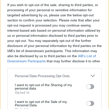
If you wish to opt-out of the sale, sharing to third parties, or
Изкуствен интелект за първи път
processing of your personal or sensitive information for
създаде нови жизнеспособни вируси
targeted advertising by us, please use the below opt-out
07.08.2026 / 15:30
section to confirm your selection. Please note that after your
opt-out request is processed you may continue seeing
interest-based ads based on personal information utilized by
us or personal information disclosed to third parties prior to
your opt-out. You may separately opt-out of the further
disclosure of your personal information by third parties on the
IAB’s list of downstream participants. This information may
also be disclosed by us to third parties on the
IAB’s List of
Downstream Participants
that may further disclose it to other
third parties.
Personal Data Processing Opt Outs
I want to opt-out of the Sharing of my
personal data.
Opted In
Астронавти на NASA излязоха в
открития космос
I want to opt-out of the Sale of my
Personal Data.
07.08.2026 / 15:00