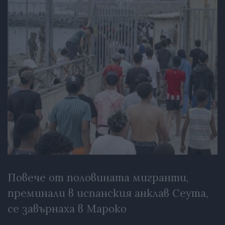
Повече от половината мигранти,
преминали в испанския анклав Сеута,
се завърнаха в Мароко