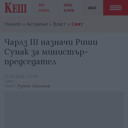
MY
КЕШ
АБО
CASH
КЛУБ
Начало
Актуално
Власт
Свят
Чарлз III назначи Риши
Сунак за министър-
председател
25.10.2022 / 15:00
Свят
Текст:
Румен Лозанов