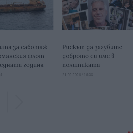
ита за саботаж
Рискът да загубите
рманския флот
доброто си име в
ледната година
политиката
34
21.02.2026 / 16:00
Previous
Previous
В