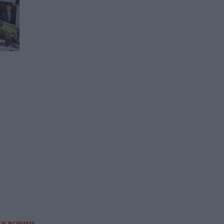
Защо и как беше
арестуван и освободен
Андрю Маунтбатън-
Уиндзор (обновена)
20.02.2026 / 10:30
ИЖ ВСИЧКИ