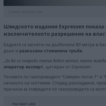
Снимка: wionews.com
Шведското издание Expressen показа 
изключителното разрешение на власт
Кадрите са заснети на дълбочина 80 метра в Ба
дъно и
разкъсана стоманена тръба
.
„За да се повреди такъв дебел метал, както вижда
оператор
експерт
, цитиран от Expressen.
Течовете по газопроводите "Северен поток 1" и 
началото на септемви. Според разследване, пр
причина за повредите по газопроводите са експ