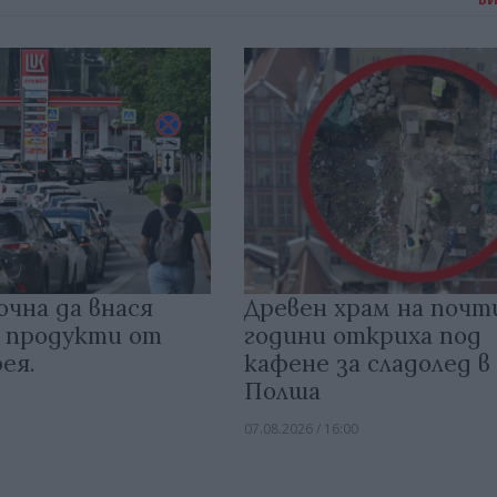
очна да внася
Древен храм на почт
 продукти от
години откриха под
ея.
кафене за сладолед в
Полша
07.08.2026 / 16:00