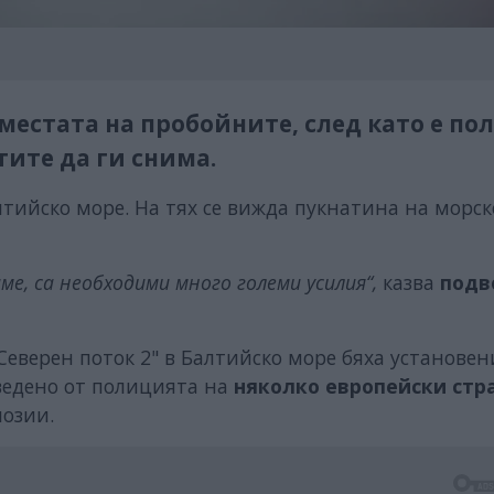
местата на пробойните, след като е по
ите да ги снима.
лтийско море. На тях се вижда пукнатина на морск
ме, са необходими много големи усилия“,
казва
подв
"Северен поток 2" в Балтийско море бяха установен
оведено от полицията на
няколко европейски стр
лозии.