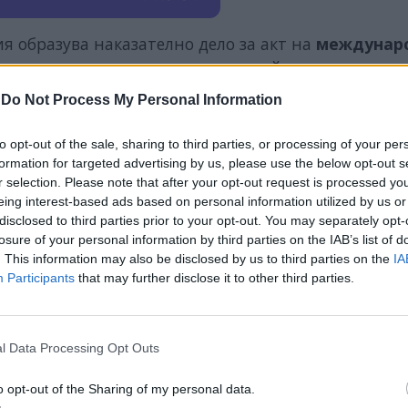
я образува наказателно дело за акт на
междунар
де свое разследване, протестирайки, че
не е доп
-
Do Not Process My Personal Information
 германски следователи и длъжностни лица, ангажи
to opt-out of the sale, sharing to third parties, or processing of your per
ъби на „
Северен поток
” е
саботаж
. Следствието не
formation for targeted advertising by us, please use the below opt-out s
ен извършител, но работи по версията, че зад бо
r selection. Please note that after your opt-out request is processed y
eing interest-based ads based on personal information utilized by us or
disclosed to third parties prior to your opt-out. You may separately opt-
losure of your personal information by third parties on the IAB’s list of
. This information may also be disclosed by us to third parties on the
IA
Participants
that may further disclose it to other third parties.
ИЧКИ НОВИНИ »
l Data Processing Opt Outs
o opt-out of the Sharing of my personal data.