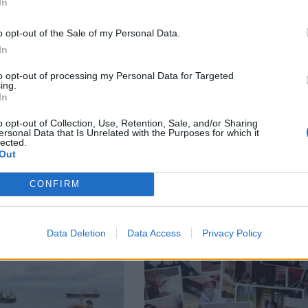
In
М
Последвайте ни във
ВАЙ
o opt-out of the Sale of my Personal Data.
In
facebook
А
ВЪВ
to opt-out of processing my Personal Data for Targeted
ing.
In
o opt-out of Collection, Use, Retention, Sale, and/or Sharing
ersonal Data that Is Unrelated with the Purposes for which it
lected.
тия в:
Out
CONFIRM
Data Deletion
Data Access
Privacy Policy