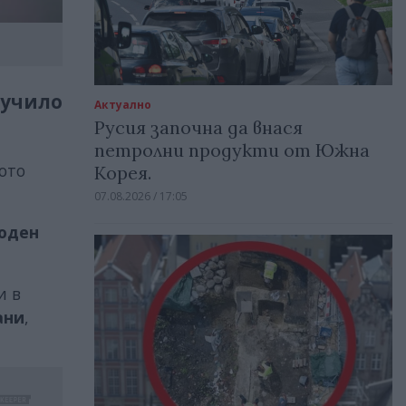
лучило
Актуално
Русия започна да внася
петролни продукти от Южна
ото
Корея.
07.08.2026 / 17:05
оден
и в
ани
,