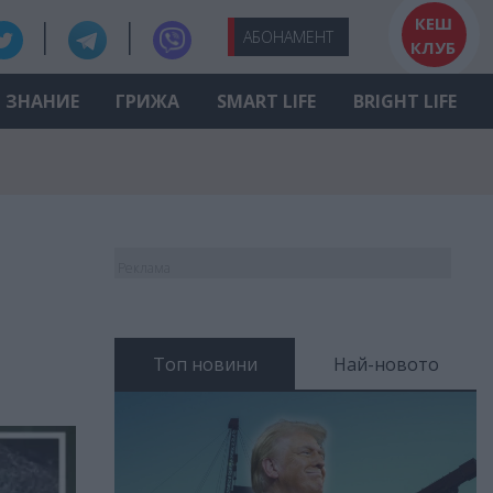
КЕШ
АБО
НАМЕНТ
КЛУБ
ЗНАНИЕ
ГРИЖА
SMART LIFE
BRIGHT LIFE
Реклама
Топ новини
Най-новото