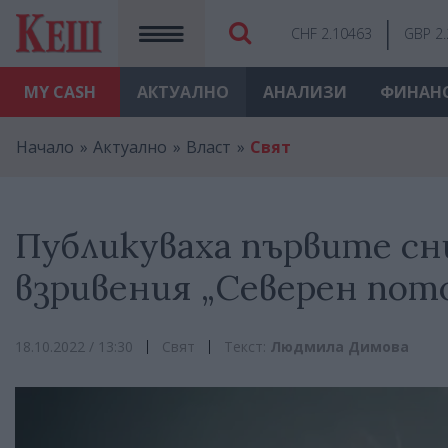
CHF 2.10463
GBP 2
MY
CASH
АКТУАЛНО
АНАЛИЗИ
ФИНАН
Начало
Актуално
Власт
Свят
Публикуваха първите с
взривения „Северен пот
18.10.2022 / 13:30
Свят
Текст:
Людмила Димова