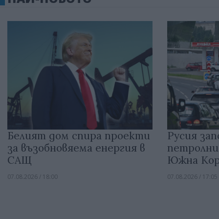
Белият дом спира проекти
Русия зап
за възобновяема енергия в
петролни
САЩ
Южна Кор
07.08.2026 / 18:00
07.08.2026 / 17:05