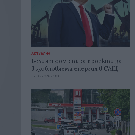
Актуално
Белият дом спира проекти за
възобновяема енергия в САЩ
07.08.2026 / 18:00