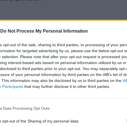
-
Do Not Process My Personal Information
ИЧКИ НОВИНИ »
to opt-out of the sale, sharing to third parties, or processing of your per
formation for targeted advertising by us, please use the below opt-out s
r selection. Please note that after your opt-out request is processed y
eing interest-based ads based on personal information utilized by us or
М
Последвайте ни във
ВАЙ
disclosed to third parties prior to your opt-out. You may separately opt-
losure of your personal information by third parties on the IAB’s list of
. This information may also be disclosed by us to third parties on the
IA
Participants
that may further disclose it to other third parties.
facebook
А
ВЪВ
l Data Processing Opt Outs
o opt-out of the Sharing of my personal data.
тия в: