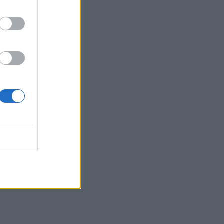
Кой е най-големият
я
купувач на руски газ в
Европейския съюз