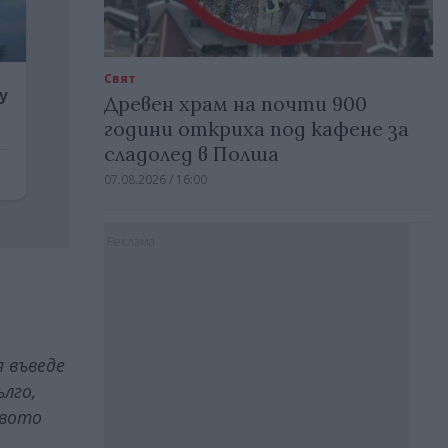
Свят
Древен храм на почти 900
години откриха под кафене за
сладолед в Полша
07.08.2026 / 16:00
Реклама
 въведе
ълго,
твото