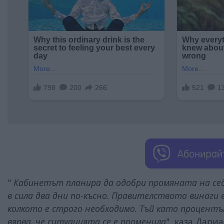
"
Кабинетът планира да одобри промяната на седм
в сила два дни по-късно. Правителството винаги е
колкото е строго необходимо. Тъй като процент
вярва, че ситуацията се е променила
", каза Дариа