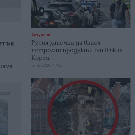
Актуално
Русия започна да внася
етък
петролни продукти от Южна
Корея.
 щама
07.08.2026 / 17:05