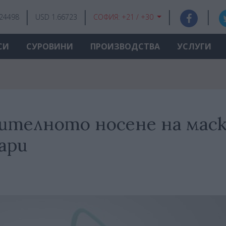
.24498
USD 1.66723
СОФИЯ:
+21 / +30
СИ
СУРОВИНИ
ПРОИЗВОДСТВА
УСЛУГИ
ителното носене на мас
ари