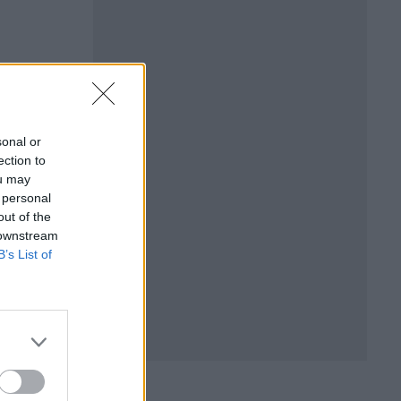
sonal or
ection to
ou may
 personal
БЪР
out of the
 downstream
B’s List of