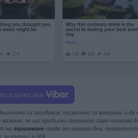
ичното си заседание, насрочено за вторник, и да я
 казвало, че ще продължи (мерките) само толкова д
ът на
заразяване
спада от няколко дни, правителс
с за радио La SER.