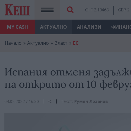
CHF 2.10463
GBP 2
MY
CASH
АКТУАЛНО
АНАЛИЗИ
ФИНАН
Начало
Актуално
Власт
ЕС
Испания отменя задълж
на открито от 10 февру
04.02.2022 / 16:30
ЕС
Текст:
Румен Лозанов