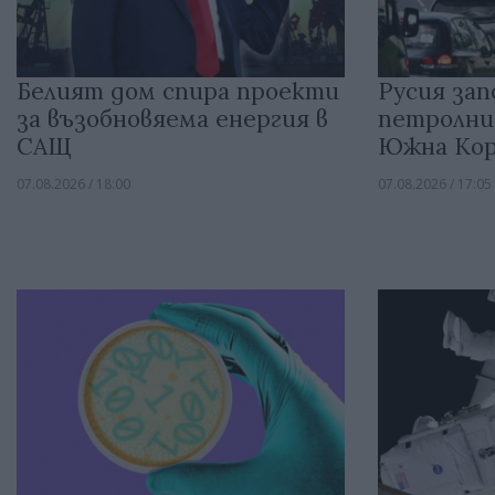
Белият дом спира проекти
Русия зап
за възобновяема енергия в
петролни
САЩ
Южна Кор
07.08.2026 / 18:00
07.08.2026 / 17:05