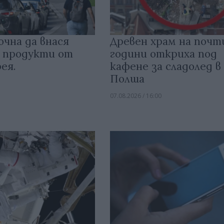
очна да внася
Древен храм на почт
 продукти от
години откриха под
ея.
кафене за сладолед в
Полша
07.08.2026 / 16:00