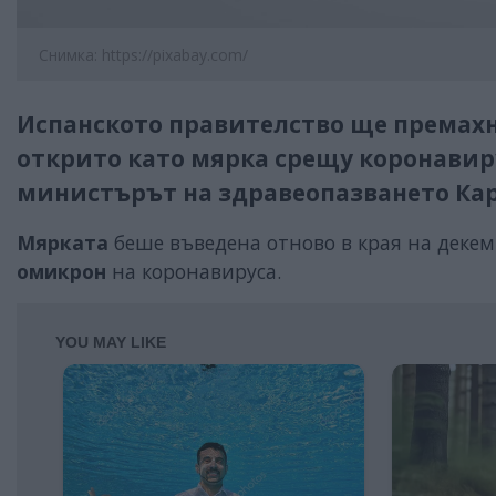
Снимка: https://pixabay.com/
Испанското правителство ще премахн
открито като мярка срещу коронавир
министърът на здравеопазването Ка
Мярката
беше въведена отново в края на деке
омикрон
на коронавируса.