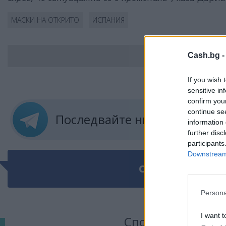
МАСКИ НА ОТКРИТО
ИСПАНИЯ
Cash.bg 
ВС
If you wish 
sensitive in
confirm you
continue se
Последвайте ни в
ТЕЛЕГРА
information 
further disc
participants
Downstream 
ОЩЕ ПО ТЕМАТ
Persona
I want t
Сподели тази ста