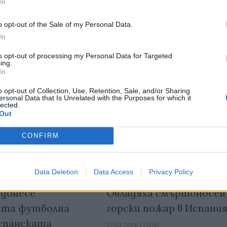
In
o opt-out of the Sale of my Personal Data.
In
to opt-out of processing my Personal Data for Targeted
ing.
In
o opt-out of Collection, Use, Retention, Sale, and/or Sharing
ersonal Data that Is Unrelated with the Purposes for which it
lected.
Out
CONFIRM
Data Deletion
Data Access
Privacy Policy
 донесе
Овладяха смъртоносен
ата футболна
горски пожар в Испани
испанската
12.07.2026 / 20:00