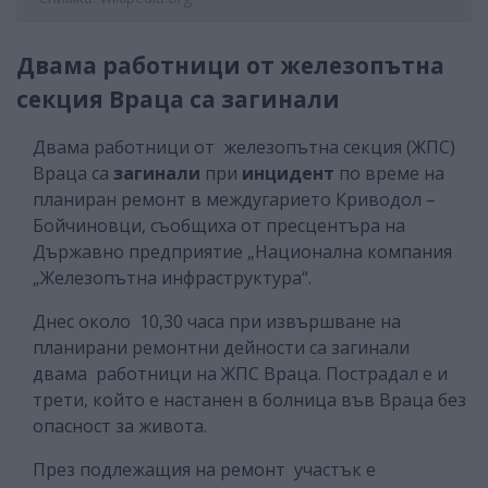
Двама работници от железопътна
секция Враца са загинали
Двама работници от железопътна секция (ЖПС)
Враца са
загинали
при
инцидент
по време на
планиран ремонт в междугарието Криводол –
Бойчиновци, съобщиха от пресцентъра на
Държавно предприятие „Национална компания
„Железопътна инфраструктура“.
Днес около 10,30 часа при извършване на
планирани ремонтни дейности са загинали
двама работници на ЖПС Враца. Пострадал е и
трети, който е настанен в болница във Враца без
опасност за живота.
През подлежащия на ремонт участък е