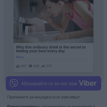
Причините за инцидента се изясняват.
Преустановено
е движението на влаковете в