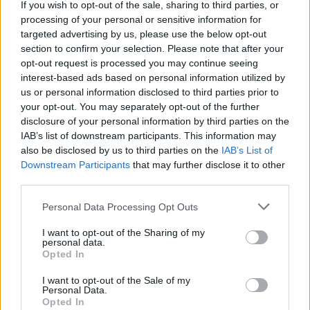
If you wish to opt-out of the sale, sharing to third parties, or
Изкуствен интелект за първи път
processing of your personal or sensitive information for
създаде нови жизнеспособни вируси
targeted advertising by us, please use the below opt-out
section to confirm your selection. Please note that after your
07.08.2026 / 15:30
opt-out request is processed you may continue seeing
interest-based ads based on personal information utilized by
us or personal information disclosed to third parties prior to
your opt-out. You may separately opt-out of the further
disclosure of your personal information by third parties on the
IAB’s list of downstream participants. This information may
also be disclosed by us to third parties on the
IAB’s List of
Downstream Participants
that may further disclose it to other
third parties.
Personal Data Processing Opt Outs
I want to opt-out of the Sharing of my
personal data.
Opted In
Астронавти на NASA излязоха в
I want to opt-out of the Sale of my
открития космос
Personal Data.
Opted In