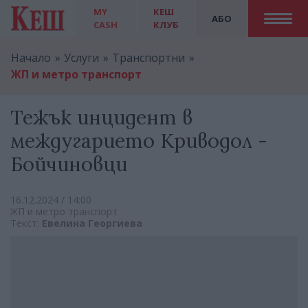
MY
КЕШ
АБО
CASH
КЛУБ
Начало
Услуги
Транспортни
ЖП и метро транспорт
Тежък инцидент в
междугарието Криводол -
Бойчиновци
16.12.2024 / 14:00
ЖП и метро транспорт
Текст:
Евелина Георгиева