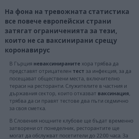
На фона на тревожната статистика
все повече европейски страни
затягат ограниченията за тези,
които не са ваксинирани срещу
коронавирус
В Гърция
неваксинираните
хора трябва да
представят отрицателен
тест
за инфекция, за да
посещават обществени места, включително
тераси на ресторанти. Служителите в частния и
държавния сектор, които отказват
ваксинация
,
трябва да си правят тестове два пъти седмично
за своя сметка.
В Словения нощните клубове ще бъдат временно
затворени от понеделник, ресторантите ще
могат да обслужват посетители до 22:00 часа. За