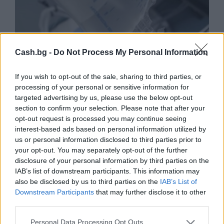
Cash.bg -
Do Not Process My Personal Information
If you wish to opt-out of the sale, sharing to third parties, or
processing of your personal or sensitive information for
targeted advertising by us, please use the below opt-out
section to confirm your selection. Please note that after your
opt-out request is processed you may continue seeing
interest-based ads based on personal information utilized by
us or personal information disclosed to third parties prior to
Ню Йорк стана 14-ият щат на САЩ, в
your opt-out. You may separately opt-out of the further
който е разрешена евтаназията
disclosure of your personal information by third parties on the
IAB’s list of downstream participants. This information may
06.08.2026 / 16:00
also be disclosed by us to third parties on the
IAB’s List of
Downstream Participants
that may further disclose it to other
third parties.
Personal Data Processing Opt Outs