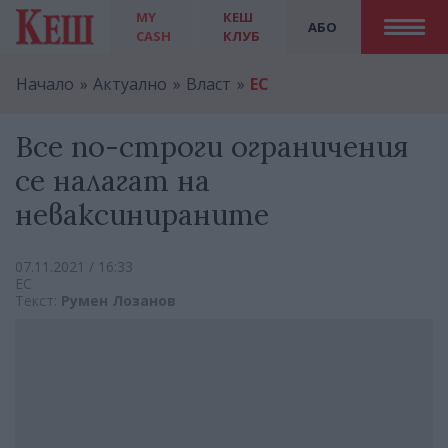
MY
КЕШ
АБО
CASH
КЛУБ
Начало
Актуално
Власт
ЕС
Все по-строги ограничения
се налагат на
неваксинираните
07.11.2021 / 16:33
ЕС
Текст:
Румен Лозанов