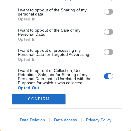
I want to opt-out of the Sharing of my
personal data.
Opted In
I want to opt-out of the Sale of my
Personal Data.
Opted In
I want to opt-out of processing my
Personal Data for Targeted Advertising.
Opted In
Спадането на Дунав принуди Румъния
да възобнови работата на въглищна
I want to opt-out of Collection, Use,
електроцентрала
Retention, Sale, and/or Sharing of my
Personal Data that Is Unrelated with the
Purposes for which it was collected.
06.08.2026 / 15:30
Opted Out
CONFIRM
Data Deletion
Data Access
Privacy Policy