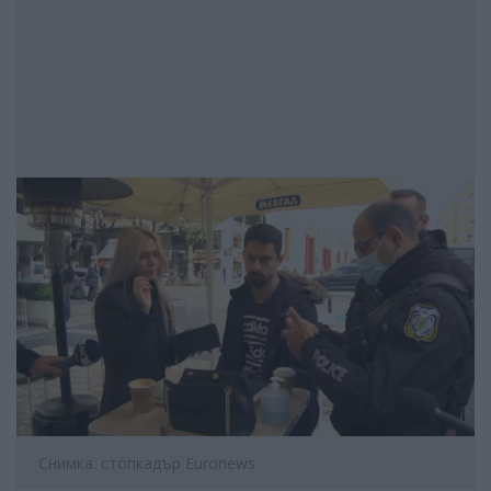
Снимка: стопкадър Euronews