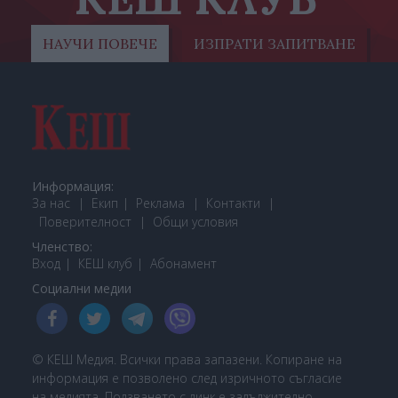
НАУЧИ ПОВЕЧЕ
ИЗПРАТИ ЗАПИТВАНЕ
Информация:
За нас
Екип
Реклама
Контакти
Поверителност
Общи условия
Членство:
Вход
КЕШ клуб
Або
намент
Социални медии
© КЕШ Медия. Всички права запазени. Копиране на
информация е позволено след изричното съгласие
на медията. Ползването с линк е задължително.