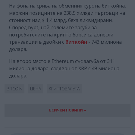
На фона на срива на обменния курс на биткойна,
маржин позициите на 238,5 хиляди търговци на
стойност над $ 1,4 млрд. бяха ликвидирани.
Според bybt, най-големите загуби за
потребителите на крипто борси са донесли
транзакции в двойки с
биткойн
- 743 милиона
долара.
На второ място е Ethereum със загуба от 311
милиона долара, следван от XRP с 49 милиона
долара.
BITCOIN
ЦЕНА
КРИПТОВАЛУТА
ВСИЧКИ НОВИНИ »