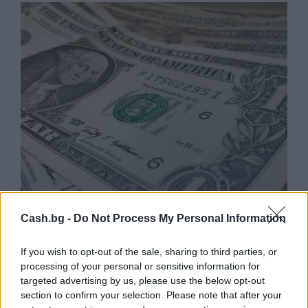
Търговският дефицит на САЩ с ЕС е
Cash.bg -
Do Not Process My Personal Information
нараснал с 36,4% през юни
04.08.2026 / 16:00
If you wish to opt-out of the sale, sharing to third parties, or
processing of your personal or sensitive information for
targeted advertising by us, please use the below opt-out
section to confirm your selection. Please note that after your