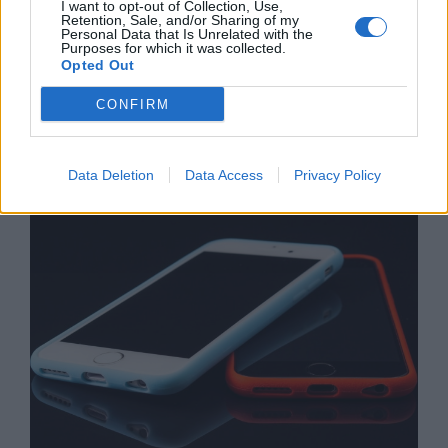
I want to opt-out of Collection, Use,
Retention, Sale, and/or Sharing of my
Personal Data that Is Unrelated with the
Purposes for which it was collected.
Opted Out
CONFIRM
Хакери удариха бизнес-база данни в
Лихтенщайн
Data Deletion
Data Access
Privacy Policy
03.08.2026 / 14:30