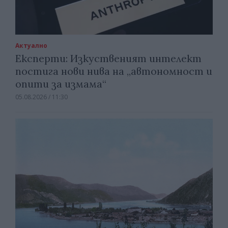
Актуално
Експерти: Изкуственият интелект
постига нови нива на „автономност и
опити за измама“
05.08.2026 / 11:30