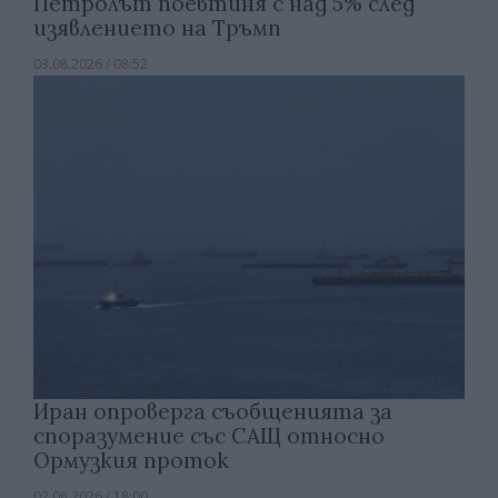
Петролът поевтиня с над 5% след
изявлението на Тръмп
03.08.2026 / 08:52
Иран опроверга съобщенията за
споразумение със САЩ относно
Ормузкия проток
02.08.2026 / 18:00