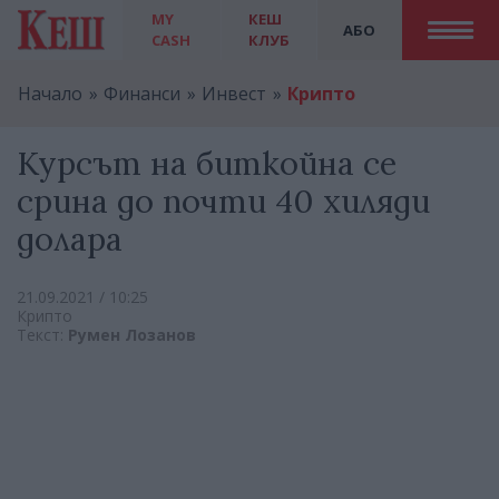
MY
КЕШ
АБО
CASH
КЛУБ
Начало
Финанси
Инвест
Крипто
Курсът на биткойна се
срина до почти 40 хиляди
долара
21.09.2021 / 10:25
Крипто
Текст:
Румен Лозанов