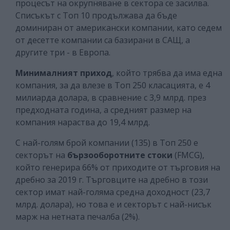
процесът на окрупняване в сектора се засилва.
Списъкът с Топ 10 продължава да бъде
доминиран от американски компании, като седем
от десетте компании са базирани в САЩ, a
другите три - в Европа.
Минималният приход
, който трябва да има една
компания, за да влезе в Топ 250 класацията, е 4
милиарда долара, в сравнение с 3,9 млрд. през
предходната година, а средният размер на
компания нараства до 19,4 млрд.
С най-голям брой компании (135) в Топ 250 е
секторът на
бързооборотните стоки
(FMCG),
който генерира 66% от приходите от търговия на
дребно за 2019 г. Търговците на дребно в този
сектор имат най-голяма средна доходност (23,7
млрд. долара), но това е и секторът с най-нисък
марж на нетната печалба (2%).