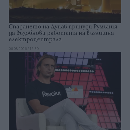
Спадането на Дунав принуди Румъния
да възобнови работата на въглищна
електроцентрала
06.08.2026 / 15:30