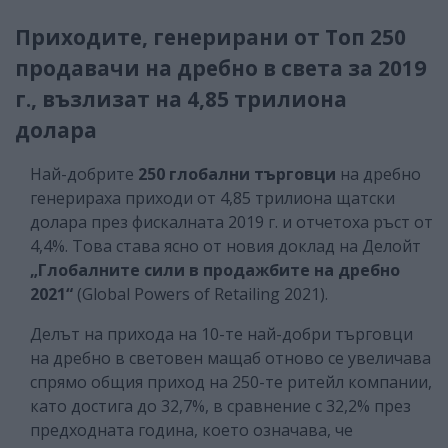
Приходите, генерирани от Топ 250
продавачи на дребно в света за 2019
г., възлизат на 4,85 трилиона
долара
Най-добрите
250 глобални търговци
на дребно
генерираха приходи от 4,85 трилиона щатски
долара през фискалната 2019 г. и отчетоха ръст от
4,4%. Това става ясно от новия доклад на
Делойт
„Глобалните сили в продажбите на дребно
2021“
(Global Powers of Retailing 2021).
Делът на прихода на 10-те най-добри търговци
на дребно в световен мащаб отново се увеличава
спрямо общия приход на 250-те ритейл компании,
като достига до 32,7%, в сравнение с 32,2% през
предходната година, което означава, че