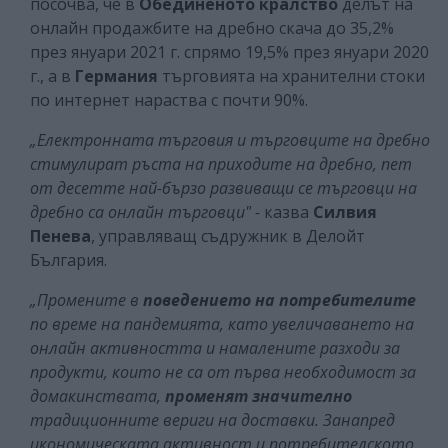
посочва, че в
Обединеното кралство
делът на
онлайн продажбите на дребно скача до 35,2%
през януари 2021 г. спрямо 19,5% през януари 2020
г., а в
Германия
търговията на хранителни стоки
по интернет нараства с почти 90%.
„Електронната търговия и търговците на дребно
стимулират ръста на приходите на дребно,
пет
от десетте най-бързо развиващи се търговци на
дребно са онлайн търговци" -
казва
Силвия
Пенева
, управляващ съдружник в Делойт
България.
„Промените в
поведението на потребителите
по време на пандемията, като увеличаването на
онлайн активността и намалените разходи за
продукти, които не са от първа необходимост за
домакинствата,
променят значително
традиционните вериги на доставки. Занапред
икономическата активност и потребителското