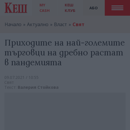
MY
КЕШ
АБО
CASH
КЛУБ
Начало
Актуално
Власт
Свят
Приходите на най-големите
търговци на дребно растат
в пандемията
09.07.2021 / 10:55
Свят
Текст:
Валерия Стойкова