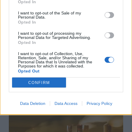
Opted In
I want to opt-out of the Sale of my
Personal Data.
Opted In
I want to opt-out of processing my
Personal Data for Targeted Advertising.
Opted In
Ню Йорк стана 14-ият щат на САЩ, в
I want to opt-out of Collection, Use,
който е разрешена евтаназията
Retention, Sale, and/or Sharing of my
Personal Data that Is Unrelated with the
Purposes for which it was collected.
06.08.2026 / 16:00
Opted Out
CONFIRM
Data Deletion
Data Access
Privacy Policy