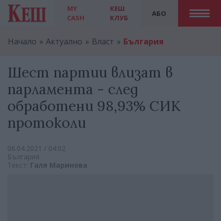
MY
КЕШ
АБО
CASH
КЛУБ
Начало
Актуално
Власт
България
Шест партии влизат в
парламента - след
обработени 98,93% СИК
протоколи
06.04.2021 / 04:02
България
Текст:
Галя Маринова