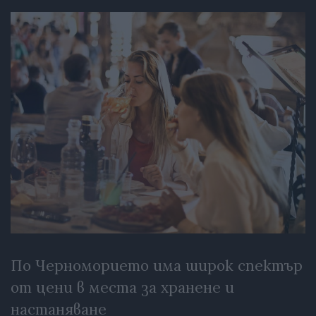
По Черноморието има широк спектър
от цени в места за хранене и
настаняване