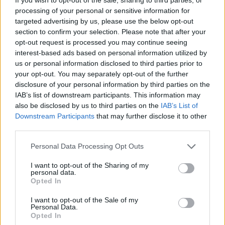
създаде нови жизнеспособни вируси
processing of your personal or sensitive information for
07.08.2026 / 15:30
targeted advertising by us, please use the below opt-out
section to confirm your selection. Please note that after your
opt-out request is processed you may continue seeing
interest-based ads based on personal information utilized by
us or personal information disclosed to third parties prior to
your opt-out. You may separately opt-out of the further
disclosure of your personal information by third parties on the
IAB’s list of downstream participants. This information may
also be disclosed by us to third parties on the
IAB’s List of
Downstream Participants
that may further disclose it to other
third parties.
Personal Data Processing Opt Outs
I want to opt-out of the Sharing of my
personal data.
Астронавти на NASA излязоха в
Opted In
открития космос
I want to opt-out of the Sale of my
07.08.2026 / 15:00
Personal Data.
Opted In