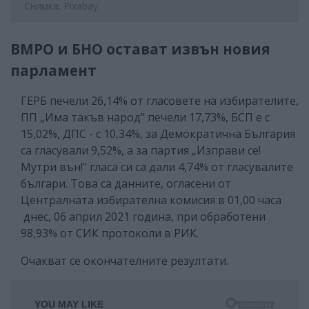
Снимка: Pixabay
ВМРО и БНО остават извън новия
парламент
ГЕРБ печели 26,14% от гласовете на избирателите,
ПП „Има такъв народ" печели 17,73%, БСП е с
15,02%, ДПС - с 10,34%, за Демократична България
са гласували 9,52%, а за партия „Изправи се!
Мутри вън!" гласа си са дали 4,74% от гласувалите
българи. Това са данните, огласени от
Централната избирателна комисия в 01,00 часа
днес, 06 април 2021 година, при обработени
98,93% от СИК протоколи в РИК.
Очакват се окончателните резултати.