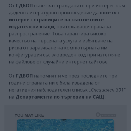
От
ГДБОП
съветват гражданите при интерес към
дадено литературно произведение да
посетят
интернет страниците на съответните
издателски къщи
, притежаващи права за
разпространение. Това гарантира високо
качество на търсената услуга и избягване на
риска от заразяване на компютърната им
конфигурация със зловреден код при изтегляне
на файлове от случайни интернет сайтове.
От
ГДБОП
напомнят и че през последните три
години страната ни е била извадена от
негативния наблюдателен списък „
Специален 301"
на
Департамента по търговия на САЩ.