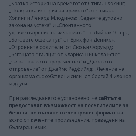
„Кратка история на времето" от Стивън Хокинг;
„По-кратка история на времето" от Стивън
Хокинг и Ленард Млодинов; „Седемте духовни
закона на успеха" и „Спонтанното
удовлетворение на желанията" от Дийпак Чопра;
„Боговете още са тук" от Ерих фон Деникен;
„Отровните родители" от Сюзън Форуърд;
„Бягащата с вълци" от Клариса Пинкола Естес;
„Селестинското пророчество" и „Десетото
откровение" от Джеймс Редфийлд; „Лечение на
организма със собствени сили" от Сергей Филонов
и други.
При разследването е установено, че
сайтът е
предоставял възможност на посетителите за
безплатно сваляне в електронен формат
на
всяко от качените произведения, преведени на
български език.