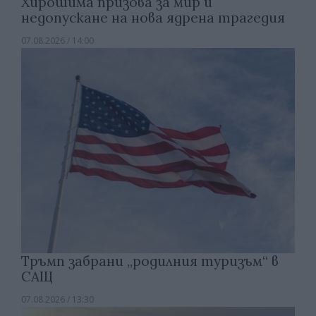
Хирошима призова за мир и
недопускане на нова ядрена трагедия
07.08.2026 / 14:00
Тръмп забрани „родилния туризъм“ в
САЩ
07.08.2026 / 13:30