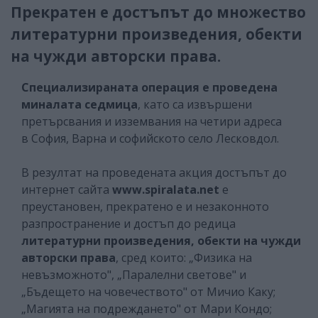
Прекратен е достъпът до множество
литературни произведения, обекти
на чужди авторски права.
Специализираната операция е проведена
миналата седмица
, като са извършени
претърсвания и изземвания на четири адреса
в София, Варна и софийското село Лесковдол.
В резултат на проведената акция достъпът до
интернет сайта
www.spiralata.net
е
преустановен, прекратено е и незаконното
разпространение и достъп до редица
литературни произведения, обекти на чужди
авторски права
, сред които: „Физика на
невъзможното", „Паралелни светове" и
„Бъдещето на човечеството" от Мичио Каку;
„Магията на подреждането" от Мари Кондо;