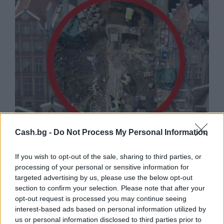
Cash.bg -
Do Not Process My Personal Information
Древен храм на почти 900 години
откриха под кафене за сладолед в
If you wish to opt-out of the sale, sharing to third parties, or
Полша
processing of your personal or sensitive information for
targeted advertising by us, please use the below opt-out
07.08.2026 / 16:00
section to confirm your selection. Please note that after your
opt-out request is processed you may continue seeing
interest-based ads based on personal information utilized by
us or personal information disclosed to third parties prior to