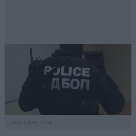
Снимка: plovdiv24.bg