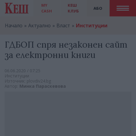
MY
КЕШ
АБО
CASH
КЛУБ
Начало
Актуално
Власт
Институции
ГДБОП спря незаконен сайт
за електронни книги
06.06.2020 / 07:25
Институции
Източник: plovdiv24.bg
Автор:
Минка Параскевова