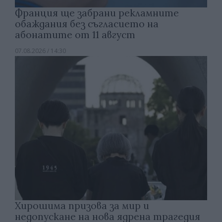
Франция ще забрани рекламните
обаждания без съгласието на
абонатите от 11 август
07.08.2026 / 14:30
Хирошима призова за мир и
недопускане на нова ядрена трагедия