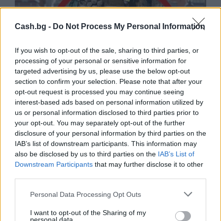
Cash.bg -
Do Not Process My Personal Information
If you wish to opt-out of the sale, sharing to third parties, or
processing of your personal or sensitive information for
targeted advertising by us, please use the below opt-out
section to confirm your selection. Please note that after your
opt-out request is processed you may continue seeing
interest-based ads based on personal information utilized by
us or personal information disclosed to third parties prior to
Древен храм на почти 900 години
your opt-out. You may separately opt-out of the further
откриха под кафене за сладолед в
disclosure of your personal information by third parties on the
Полша
IAB’s list of downstream participants. This information may
also be disclosed by us to third parties on the
IAB’s List of
07.08.2026 / 16:00
Downstream Participants
that may further disclose it to other
third parties.
Personal Data Processing Opt Outs
I want to opt-out of the Sharing of my
personal data.