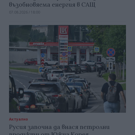
възобновяема енергия в САЩ
07.08.2026 / 18:00
Актуално
Русия започна да внася петролни
продукти от Южна Корея.