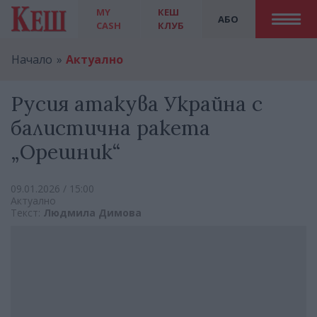
MY
КЕШ
АБО
CASH
КЛУБ
Начало
Актуално
Русия атакува Украйна с
балистична ракета
„Орешник“
09.01.2026 / 15:00
Актуално
Текст:
Людмила Димова