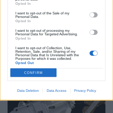
Opted In
I want to opt-out of the Sale of my
Personal Data.
Opted In
I want to opt-out of processing my
Personal Data for Targeted Advertising.
Opted In
Изкуствен интелект за първи път
I want to opt-out of Collection, Use,
Retention, Sale, and/or Sharing of my
създаде нови жизнеспособни вируси
Personal Data that Is Unrelated with the
Purposes for which it was collected.
07.08.2026 / 15:30
Opted Out
CONFIRM
Data Deletion
Data Access
Privacy Policy