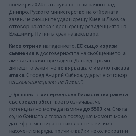
ноември 2024 г. атакува по този начин град
Днипро. Руското министерство на отбраната
заяви, че снощните удари срещу Киев и Лвов са
отговор на атака с дрон срещу резиденцията на
Владимир Путин в края на декември.
Киев отрича
нападението,
ЕС също изрази
съмнения
в достоверността на съобщението, а
американският президент Доналд Тръмп
дипещгто заяви, че
не вярва да е имало такава
атака
. Според Андрий Сибиха, ударът е отговор
на
„халюцинациите на Путин”.
„Орешник“ е
хиперзвукова балистична ракета
със среден обсег
, което означава, че
потенциално може да измине
до 5500 км
. Смята
се, че бойната ѝ глава в последния момент може
да се фрагментира на няколко независимо
насочени снаряда, причинявайки неколкократни