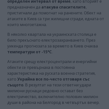
определен интервал от време
, като вторият е
предназначен да
атакува спасителите
,
пристигнали да помогнат на ранените. Обект на
атаките в Киев са три жилищни сгради, едната от
които многоетажна.
В няколко квартала на украинската столица е
било прекъснато електрозахранването. През
уикенда прогнозата за времето в Киев очаква
температури от -15°C
.
Атаките срещу електроцентрали и енергийни
обекти се превърнаха в постоянна
характеристика на руската военна стратегия,
като
Украйна все по-често отговаря със
същото
. В резултат на тези ответни удари
милиони руснаци редовно остават без
електричество, включително половин милион
души в района на Белгород в четвъртък вечер.