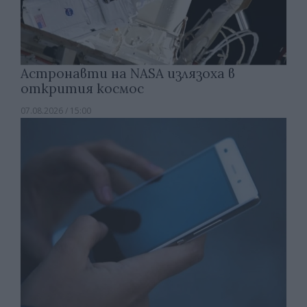
Астронавти на NASA излязоха в
открития космос
07.08.2026 / 15:00