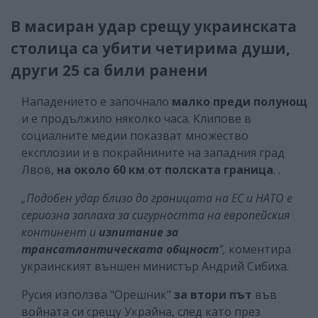
В масиран удар срещу украинската
столица са убити четирима души,
други 25 са били ранени
Нападението е започнало
малко преди полунощ
и е продължило няколко часа. Клипове в
социалните медии показват множество
експлозии и в покрайнините на западния град
Лвов,
на около 60 км от полската граница
. .
„Подобен удар близо до границата на ЕС и НАТО е
сериозна заплаха за сигурността на европейския
континент и
изпитание за
трансатлантическата общност
“,
коментира
украинският външен министър Андрий Сибиха.
Русия използва "Орешник"
за втори път
във
войната си срещу Украйна, след като през