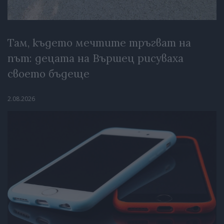
Там, където мечтите тръгват на
път: децата на Вършец рисуваха
своето бъдеще
2.08.2026