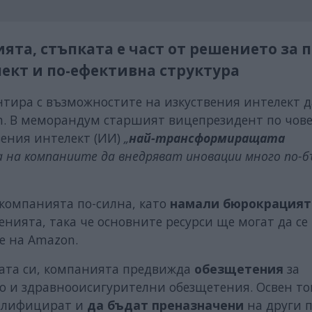
та, стъпката е част от решението за п
ект и по-ефективна структура
нтира с възможностите на изкуствения интелект д
n. В меморандум старшият вицепрезидент по чов
вения интелект (ИИ)
„
най-трансформиращата
 на компаниите да внедряват иновации много по-б
компанията по-силна, като
намали бюрокрацият
енията, така че основните ресурси ще могат да се
е на Amazon.
тата си, компанията предвижда
обезщетения
за
то и здравнооисигурителни обезщетения. Освен то
валифицират и
да бъдат преназначени
на други 