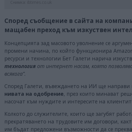
Снимка: ibtimes.co.uk
Според съобщение в сайта на компания
мащабен преход към изкуствен интел
Концепцията зад масовото уволнение се аргуме
промени начина, по който функционира Amazo
ресурси и технологии Бет Галети нарича изкуст
технология
от интернет насам, която позволява
всякога”.
Според Галети, въвеждането на ИИ ще направи 
нивата на одобрение
, през които минават реш
насочат към нуждите и интересите на клиентит
Колкото до служителите, които ще загубят рабо
прекратяването на трудовите им договори, как
им бъдат предложени възможности да се прек