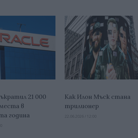
съкратил 21 000
Как Илон Мъск стана
места в
трилионер
та година
22.06.2026 / 12:00
00