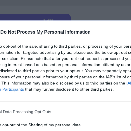
-
Do Not Process My Personal Information
ета са работили
около 1,55 милиона души
, като
to opt-out of the sale, sharing to third parties, or processing of your per
те, докато в управлението, администрацията и
formation for targeted advertising by us, please use the below opt-out s
00 служители.
r selection. Please note that after your opt-out request is processed y
eing interest-based ads based on personal information utilized by us or
иха за двойно повече уволнения, но засега от Am
disclosed to third parties prior to your opt-out. You may separately opt-
 съкращения отстъпват по мащаби на кампанията
losure of your personal information by third parties on the IAB’s list of
00 души, плюс още 9 000 през лятото на същата го
. This information may also be disclosed by us to third parties on the
IA
Participants
that may further disclose it to other third parties.
а третото тримесечие на тази година, с което вер
бно внедряване на ИИ-инструменти, компанията
l Data Processing Opt Outs
o opt-out of the Sharing of my personal data.