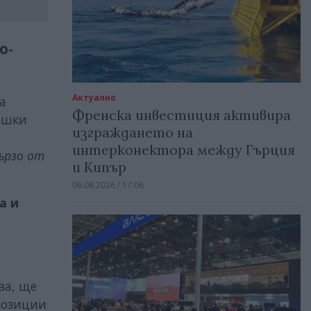
о-
Актуално
а
Френска инвестиция активира
ешки
изграждането на
интерконектора между Гърция
ързо от
и Кипър
06.08.2026 / 17:06
а
и
ва, ще
позиции