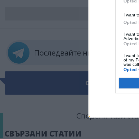
Opted 
ВС
I want t
Opted 
I want 
Advertis
Opted 
Последвайте ни в
ТЕЛЕГРА
I want t
of my P
was col
Opted 
ОЩЕ ПО ТЕМАТ
Сподели тази ста
СВЪРЗАНИ СТАТИИ