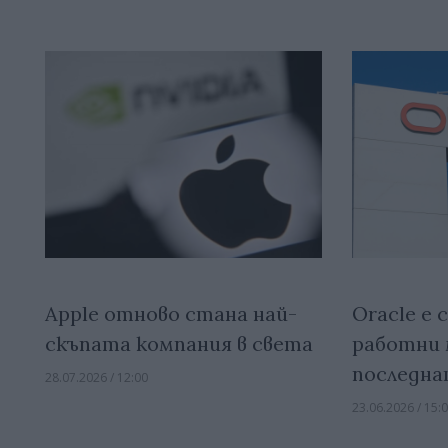
Apple отново стана най-
Oracle е 
скъпата компания в света
работни 
последна
28.07.2026 / 12:00
23.06.2026 / 15: