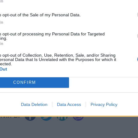
In
ИЧКИ НОВИНИ »
o opt-out of the Sale of my Personal Data.
In
to opt-out of processing my Personal Data for Targeted
ing.
In
М
Последвайте ни във
ВАЙ
o opt-out of Collection, Use, Retention, Sale, and/or Sharing
ersonal Data that Is Unrelated with the Purposes for which it
lected.
Out
facebook
А
ВЪВ
CONFIRM
Data Deletion
Data Access
Privacy Policy
тия в: