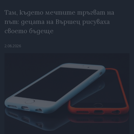
Там, където мечтите тръгват на
път: децата на Вършец рисуваха
своето бъдеще
2.08.2026