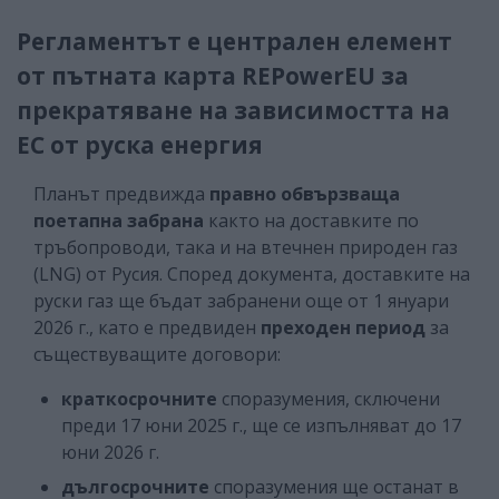
Регламентът е централен елемент
от пътната карта REPowerEU за
прекратяване на зависимостта на
ЕС от руска енергия
Планът предвижда
правно обвързваща
поетапна забрана
както на доставките по
тръбопроводи, така и на втечнен природен газ
(LNG) от Русия. Според документа, доставките на
руски газ ще бъдат забранени още от 1 януари
2026 г., като е предвиден
преходен период
за
съществуващите договори:
краткосрочните
споразумения, сключени
преди 17 юни 2025 г., ще се изпълняват до 17
юни 2026 г.
дългосрочните
споразумения ще останат в