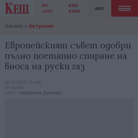
MY
КЕШ
АБО
CASH
КЛУБ
Начало
Актуално
Eвропейският съвет одобри
пълно поетапно спиране на
вноса на руски газ
20.10.2025 / 14:00
Актуално
Текст:
Людмила Димова