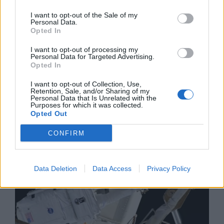
I want to opt-out of the Sale of my
Personal Data.
Opted In
I want to opt-out of processing my
Personal Data for Targeted Advertising.
Opted In
Изкуствен интелект за първи път
създаде нови жизнеспособни вируси
I want to opt-out of Collection, Use,
Retention, Sale, and/or Sharing of my
Personal Data that Is Unrelated with the
07.08.2026 / 15:30
Purposes for which it was collected.
Opted Out
CONFIRM
Data Deletion
Data Access
Privacy Policy