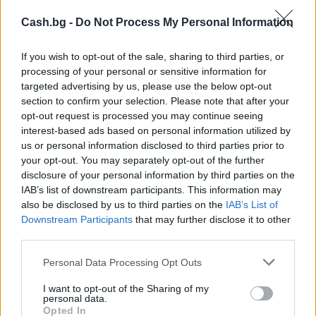
Cash.bg -
Do Not Process My Personal Information
If you wish to opt-out of the sale, sharing to third parties, or
processing of your personal or sensitive information for
targeted advertising by us, please use the below opt-out
section to confirm your selection. Please note that after your
opt-out request is processed you may continue seeing
interest-based ads based on personal information utilized by
Древен храм на почти 900 години
us or personal information disclosed to third parties prior to
откриха под кафене за сладолед в
your opt-out. You may separately opt-out of the further
Полша
disclosure of your personal information by third parties on the
IAB’s list of downstream participants. This information may
07.08.2026 / 16:00
also be disclosed by us to third parties on the
IAB’s List of
Downstream Participants
that may further disclose it to other
third parties.
Personal Data Processing Opt Outs
I want to opt-out of the Sharing of my
personal data.
Opted In