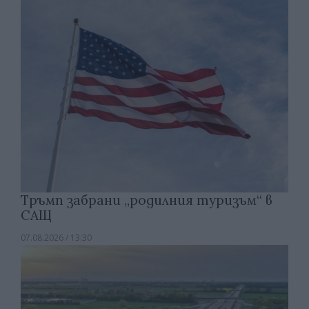
Тръмп забрани „родилния туризъм“ в
САЩ
07.08.2026 / 13:30