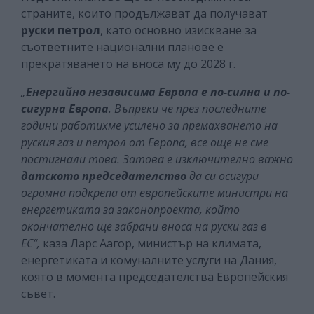
страните, които продължават да получават
руски петрол
, като основно изискване за
съответните национални планове е
прекратяването на вноса му до 2028 г.
„
Енергийно независима Европа е по-силна и по-
сигурна Европа
. Въпреки че през последните
години работихме усилено за премахването на
руския газ и петрол от Европа, все още не сме
постигнали това. Затова е изключително важно
датското председателство
да си осигури
огромна подкрепа от европейските министри на
енергетиката за законопроекта, който
окончателно ще забрани вноса на руски газ в
ЕС“,
каза Ларс Аагор, министър на климата,
енергетиката и комуналните услуги на Дания,
която в момента председателства Европейския
съвет.