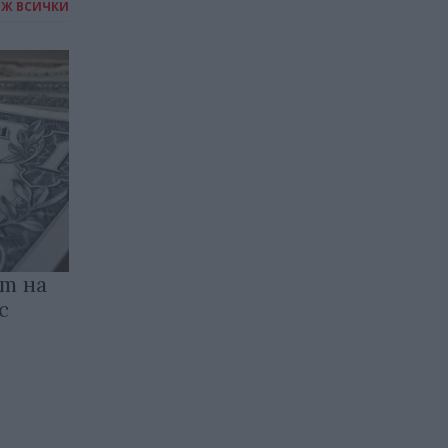
ИЖ ВСИЧКИ
т на
с