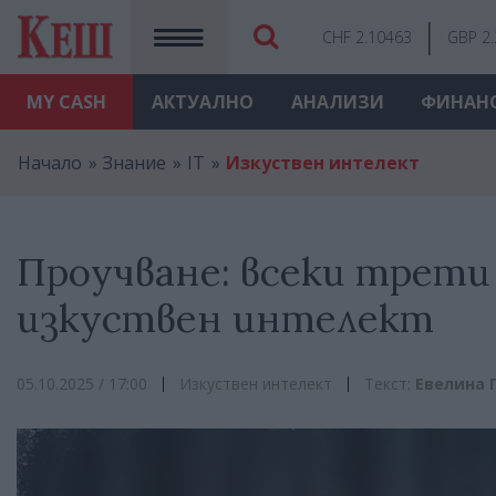
CHF 2.10463
GBP 2
MY
CASH
АКТУАЛНО
АНАЛИЗИ
ФИНАН
Начало
Знание
IT
Изкуствен интелект
Проучване: всеки трети 
изкуствен интелект
05.10.2025 / 17:00
Изкуствен интелект
Текст:
Евелина 