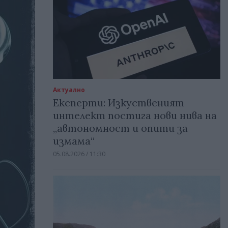
Актуално
Експерти: Изкуственият
интелект постига нови нива на
„автономност и опити за
измама“
05.08.2026 / 11:30