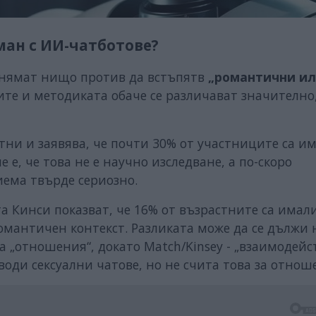
ман с ИИ-чатботове?
 нямат нищо против да встъпятв
„романтични и
те и методиката обаче се различават значително
стни и заявява, че почти 30% от участниците са и
е, че това не е научно изследване, а по-скоро
иема твърде сериозно.
а Кинси показват, че 16% от възрастните са имал
омантичен контекст. Разликата може да се дължи 
 „отношения“, докато Match/Kinsey - „взаимодейст
 води сексуални чатове, но не счита това за отнош