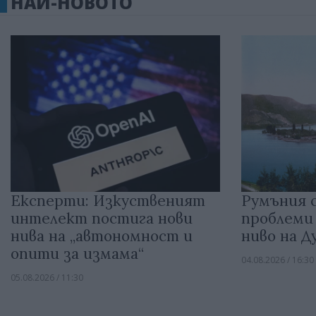
НАЙ-НОВОТО
Експерти: Изкуственият
Румъния с
интелект постига нови
проблеми
нива на „автономност и
ниво на Д
опити за измама“
04.08.2026 / 16:30
05.08.2026 / 11:30