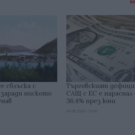
В
е сблъска с
Търговският дефици
 заради ниското
САЩ с ЕС е нараснал 
унав
36,4% през юни
04.08.2026 / 16:00