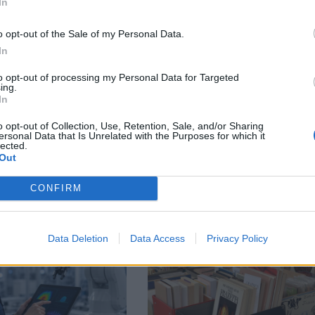
In
facebook
o opt-out of the Sale of my Personal Data.
А
ВЪВ
In
to opt-out of processing my Personal Data for Targeted
ing.
In
тия в:
o opt-out of Collection, Use, Retention, Sale, and/or Sharing
ersonal Data that Is Unrelated with the Purposes for which it
lected.
Out
CONFIRM
Data Deletion
Data Access
Privacy Policy