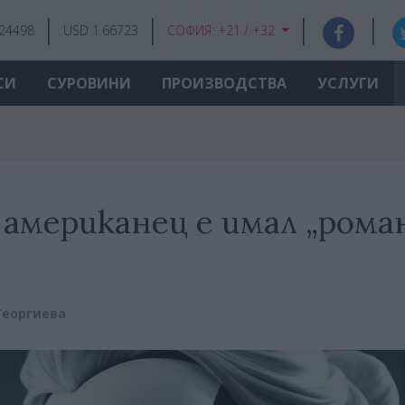
.24498
USD 1.66723
СОФИЯ:
+21 / +32
СИ
СУРОВИНИ
ПРОИЗВОДСТВА
УСЛУГИ
американец е имал „роман
Георгиева