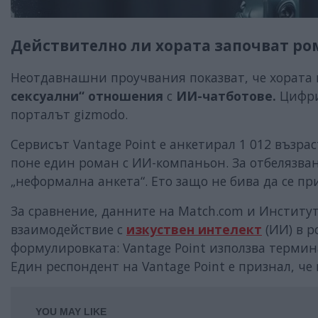
Действително ли хората започват ро
Неотдавнашни проучвания показват, че хората
сексуални“ отношения
с
ИИ-чатботове.
Цифри
порталът gizmodo.
Сервисът Vantage Point е анкетирал 1 012 възра
поне един роман с ИИ-компаньон. За отбелязване 
„неформална анкета“. Ето защо не бива да се пр
За сравнение, данните на Match.com и Институт
взаимодействие с
изкуствен интелект
(ИИ) в р
формулировката: Vantage Point използва термина
Един респондент на Vantage Point е признал, че