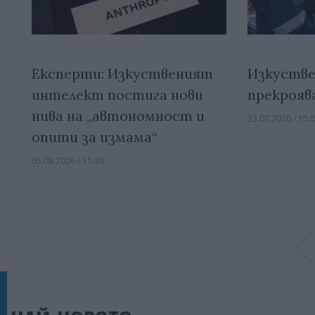
Експерти: Изкуственият
Изкуств
интелект постига нови
прекрояв
нива на „автономност и
23.07.2026 / 15:
опити за измама“
05.08.2026 / 11:30