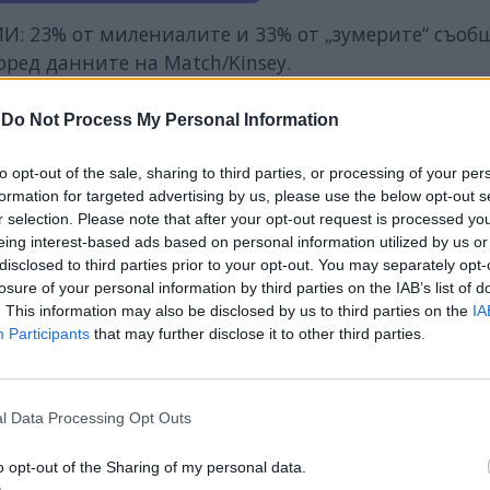
И: 23% от милениалите и 33% от „зумерите“ съоб
оред данните на Match/Kinsey.
американци имат ИИ-партньор, въпреки че 7% са 
-
Do Not Process My Personal Information
to opt-out of the sale, sharing to third parties, or processing of your per
форма на изневяра: 61–66% от анкетираните.
formation for targeted advertising by us, please use the below opt-out s
r selection. Please note that after your opt-out request is processed y
eing interest-based ads based on personal information utilized by us or
disclosed to third parties prior to your opt-out. You may separately opt-
losure of your personal information by third parties on the IAB’s list of
ИЧКИ НОВИНИ »
. This information may also be disclosed by us to third parties on the
IA
Participants
that may further disclose it to other third parties.
l Data Processing Opt Outs
М
Последвайте ни във
ВАЙ
o opt-out of the Sharing of my personal data.