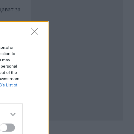
щават за
готови
sonal or
ection to
ou may
 personal
out of the
 downstream
B’s List of
БЪР