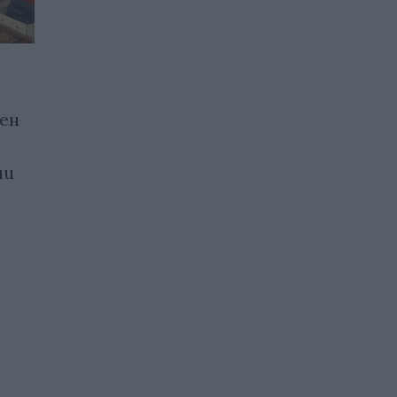
Те разбират от изкуствен
ен
интелект и
предупреждават: „Трябва
ни
да действаме сега“
19.07.2026 / 15:00