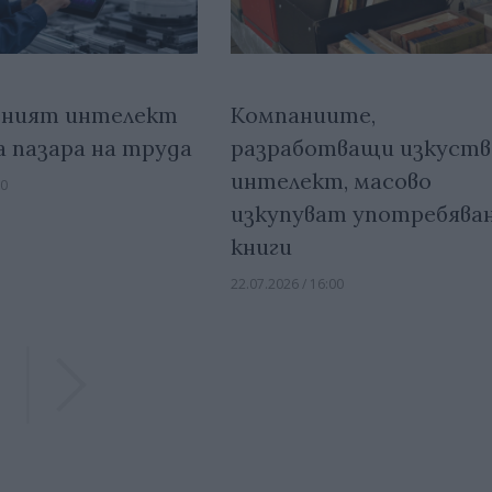
еният интелект
Компаниите,
а пазара на труда
разработващи изкуств
интелект, масово
00
изкупуват употребява
книги
22.07.2026 / 16:00
Previous
Previous