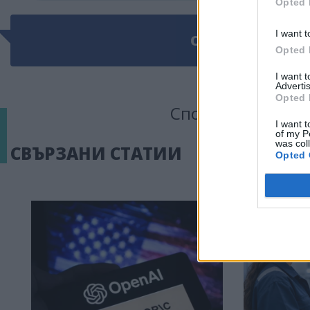
Opted 
I want t
ОЩЕ ПО ТЕМАТ
Opted 
I want 
Advertis
Opted 
Сподели тази ста
I want t
of my P
was col
СВЪРЗАНИ СТАТИИ
Opted 