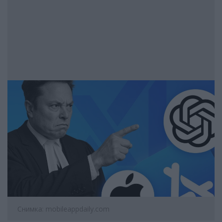
Снимка: mobileappdaily.com