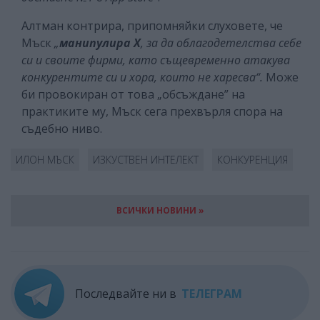
Алтман контрира, припомняйки слуховете, че
Мъск
„
манипулира X
, за да облагодетелства себе
си и своите фирми, като същевременно атакува
конкурентите си и хора, които не харесва“.
Може
би провокиран от това „обсъждане” на
практиките му, Мъск сега прехвърля спора на
съдебно ниво.
ИЛОН МЪСК
ИЗКУСТВЕН ИНТЕЛЕКТ
КОНКУРЕНЦИЯ
ВСИЧКИ НОВИНИ »
Последвайте ни в
ТЕЛЕГРАМ