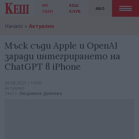
MY
КЕШ
АБО
CASH
КЛУБ
Начало
Актуално
Мъск съди Apple и OpenAI
заради интегрирането на
ChatGPT в iPhone
26.08.2025 / 14:00
Актуално
Текст:
Людмила Димова