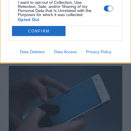
I want to opt-out of Collection, Use,
Retention, Sale, and/or Sharing of my
Personal Data that Is Unrelated with the
Purposes for which it was collected.
Opted Out
CONFIRM
Астронавти на NASA излязоха в
Data Deletion
Data Access
Privacy Policy
открития космос
07.08.2026 / 15:00