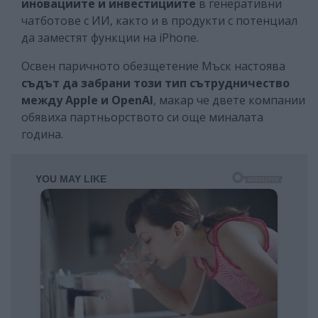
иновациите и инвестициите
в генеративни
чатботове с ИИ, както и в продукти с потенциал
да заместят функции на iPhone.
Освен паричното обезщетение Мъск настоява
съдът да забрани този тип сътрудничество
между Apple и OpenAI
, макар че двете компании
обявиха партньорството си още миналата
година.