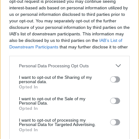
opt-out request is processed you may continue seeing
interest-based ads based on personal information utilized by
us or personal information disclosed to third parties prior to
your opt-out. You may separately opt-out of the further
disclosure of your personal information by third parties on the
IAB’s list of downstream participants. This information may
also be disclosed by us to third parties on the
IAB’s List of
Downstream Participants
that may further disclose it to other
third parties.
Personal Data Processing Opt Outs
Изкуствен интелект за първи път
I want to opt-out of the Sharing of my
създаде нови жизнеспособни вируси
personal data.
Opted In
07.08.2026 / 15:30
I want to opt-out of the Sale of my
Personal Data.
Opted In
I want to opt-out of processing my
Personal Data for Targeted Advertising.
Opted In