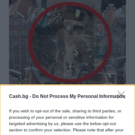
Древен храм на почти 900 години
откриха под кафене за сладолед в
Cash.bg -
Do Not Process My Personal Information
Полша
If you wish to opt-out of the sale, sharing to third parties, or
07.08.2026 / 16:00
processing of your personal or sensitive information for
targeted advertising by us, please use the below opt-out
section to confirm your selection. Please note that after your