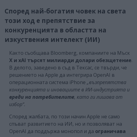
Според най-богатия човек на света
този ход е препятствие за
конкуренцията в областта на
изкуствения интелект (ИИ)
Както съобщава Bloomberg, компаниите на Мъск
X и xAI търсят милиарди долари обезщетение
.
В делото, заведено в съд в Тексас, се твърди, че
решението на Apple да интегрира OpenAI в
операционната система iPhone
„възпрепятства
конкуренцията и иновациите в ИИ-индустрията и
вреди на потребителите
, като ги лишава от
избор“.
Според жалбата, по този начин Apple не само
спъват развитието на ИИ, но и позволяват на
OpenAI да поддържа монопол и да
ограничава