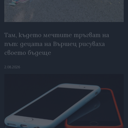
Там, където мечтите тръгват на
път: децата на Вършец рисуваха
своето бъдеще
2.08.2026