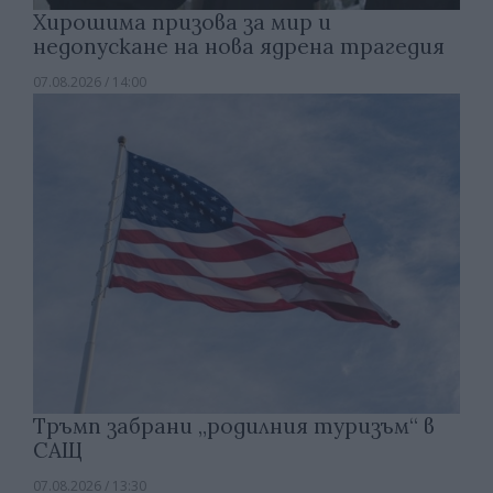
Хирошима призова за мир и
недопускане на нова ядрена трагедия
07.08.2026 / 14:00
Тръмп забрани „родилния туризъм“ в
САЩ
07.08.2026 / 13:30