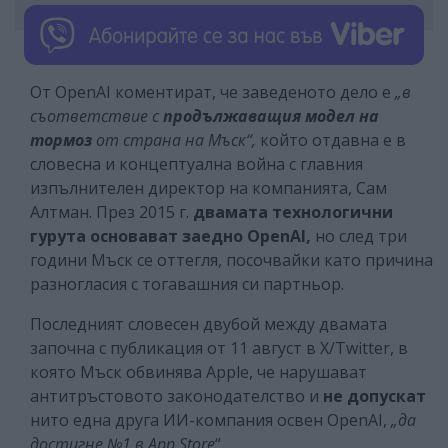
От OpenAI коментират, че заведеното дело е
„в
съответствие с
продължаващия модел на
тормоз
от страна на Мъск“,
който отдавна е в
словесна и концептуална война с главния
изпълнителен директор на компанията, Сам
Алтман. През 2015 г.
двамата технологични
гурута основават заедно OpenAI,
но след три
години Мъск се оттегля, посочвайки като причина
разногласия с тогавашния си партньор.
Последният словесен двубой между двамата
започна с публикация от 11 август в Х/Twitter, в
която Мъск обвинява Apple, че нарушават
антитръстовото законодателство и
не допускат
нито една друга ИИ-компания освен OpenAI,
„да
достигне №1 в App Store
“.