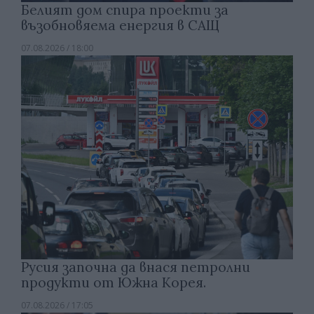
Белият дом спира проекти за
възобновяема енергия в САЩ
07.08.2026 / 18:00
Русия започна да внася петролни
продукти от Южна Корея.
07.08.2026 / 17:05