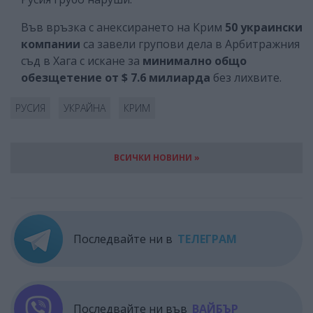
Във връзка с анексирането на Крим
50 украински
компании
са завели групови дела в Арбитражния
съд в Хага с искане за
минимално общо
обезщетение от $ 7.6 милиарда
без лихвите.
РУСИЯ
УКРАЙНА
КРИМ
ВСИЧКИ НОВИНИ »
Последвайте ни в
ТЕЛЕГРАМ
Последвайте ни във
ВАЙБЪР