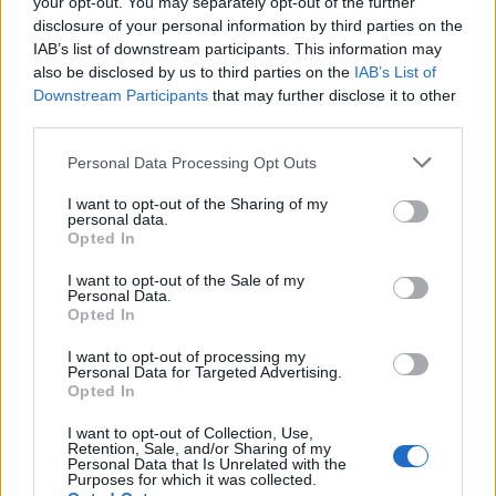
your opt-out. You may separately opt-out of the further
disclosure of your personal information by third parties on the
IAB’s list of downstream participants. This information may
also be disclosed by us to third parties on the
IAB’s List of
Downstream Participants
that may further disclose it to other
third parties.
Изкуствен интелект за първи път
Personal Data Processing Opt Outs
създаде нови жизнеспособни вируси
I want to opt-out of the Sharing of my
07.08.2026 / 15:30
personal data.
Opted In
I want to opt-out of the Sale of my
Personal Data.
Opted In
I want to opt-out of processing my
Personal Data for Targeted Advertising.
Opted In
I want to opt-out of Collection, Use,
Retention, Sale, and/or Sharing of my
Personal Data that Is Unrelated with the
Purposes for which it was collected.