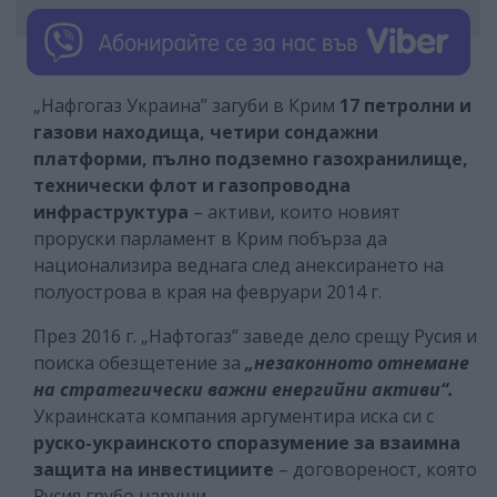
„Нафгогаз Украина” загуби в Крим
17 петролни и
газови находища, четири сондажни
платформи, пълно подземно газохранилище,
технически флот и газопроводна
инфраструктура
– активи, които новият
проруски парламент в Крим побърза да
национализира веднага след анексирането на
полуострова в края на февруари 2014 г.
През 2016 г. „Нафтогаз” заведе дело срещу Русия и
поиска обезщетение за
„незаконното отнемане
на стратегически важни енергийни активи“.
Украинската компания аргументира иска си с
руско-украинското споразумение за взаимна
защита на инвестициите
– договореност, която
Русия грубо наруши.