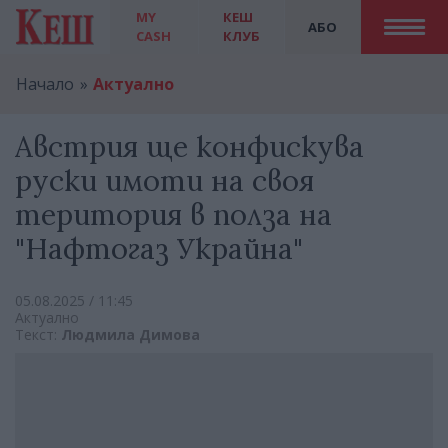
MY
КЕШ
АБО
CASH
КЛУБ
Начало
Актуално
Австрия ще конфискува
руски имоти на своя
територия в полза на
"Нафтогаз Украйна"
05.08.2025 / 11:45
Актуално
Текст:
Людмила Димова