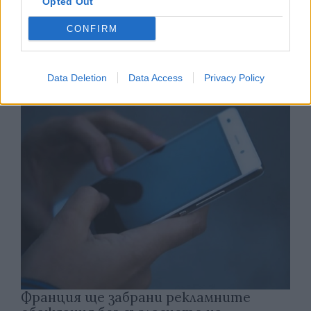
Opted Out
CONFIRM
Астронавти на NASA излязоха в
открития космос
Data Deletion
Data Access
Privacy Policy
07.08.2026 / 15:00
Франция ще забрани рекламните