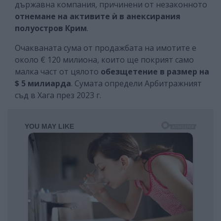
държавна компания, причинени от незаконното
отнемане на активите ѝ в анексирания
полуостров Крим
.
Очакваната сума от продажбата на имотите е
около € 120 милиона, които ще покрият само
малка част от цялото
обезщетение в размер на
$ 5 милиарда
. Сумата определи Арбитражният
съд в Хага през 2023 г.