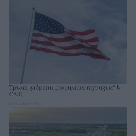
Тръмп забрани „родилния туризъм“ в
САЩ
07.08.2026 / 13:30