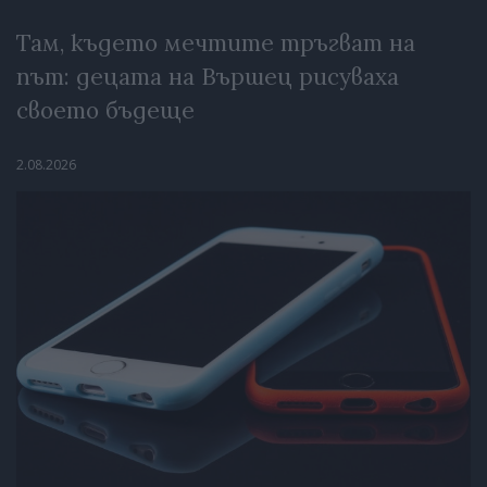
Там, където мечтите тръгват на
път: децата на Вършец рисуваха
своето бъдеще
2.08.2026