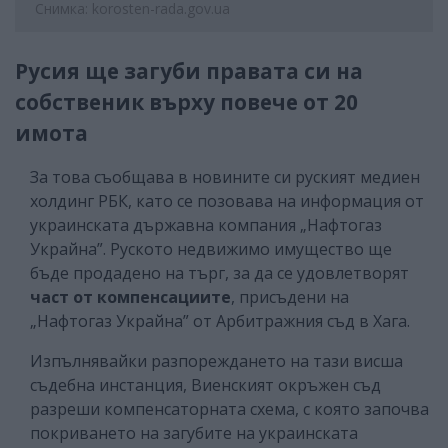
Снимка: korosten-rada.gov.ua
Русия ще загуби правата си на
собственик върху повече от 20
имота
За това съобщава в новините си руският медиен
холдинг РБК, като се позовава на информация от
украинската държавна компания „Нафтогаз
Украйна”. Руското недвижимо имущество ще
бъде продадено на търг, за да се удовлетворят
част от компенсациите
, присъдени на
„Нафтогаз Украйна” от Арбитражния съд в Хага.
Изпълнявайки разпореждането на тази висша
съдебна инстанция, Виенският окръжен съд
разреши компенсаторната схема, с която започва
покриването на загубите на украинската