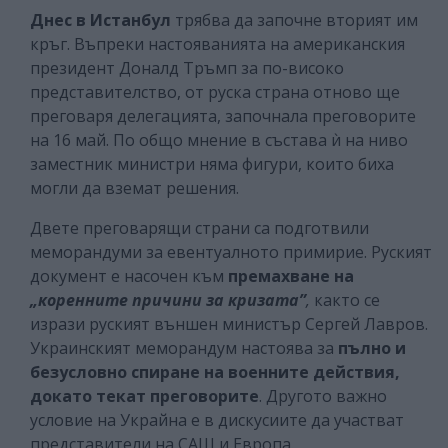
Днес в Истанбул
трябва да започне вторият им
кръг. Въпреки настояванията на американския
президент Доналд Тръмп за по-високо
представителство, от руска страна отново ще
преговаря делегацията, започнала преговорите
на 16 май. По общо мнение в състава ѝ на ниво
заместник министри няма фигури, които биха
могли да вземат решения.
Двете преговарящи страни са подготвили
меморандуми за евентуалното примирие. Руският
документ е насочен към
премахване на
„коренните причини за кризата”
,
както се
изрази руският външен министър Сергей Лавров.
Украинският меморандум настоява за
пълно и
безусловно спиране на военните действия,
докато текат преговорите
. Другото важно
условие на Украйна е в дискусиите да участват
представители на САЩ и Европа.