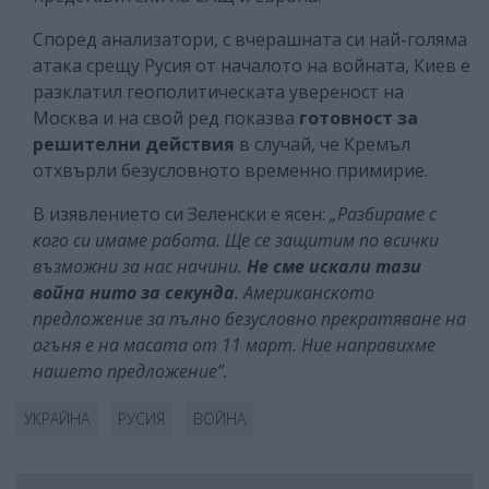
Според анализатори, с вчерашната си най-голяма
атака срещу Русия от началото на войната, Киев е
разклатил геополитическата увереност на
Москва и на свой ред показва
готовност за
решителни действия
в случай, че Кремъл
отхвърли безусловното временно примирие.
В изявлението си Зеленски е ясен:
„Разбираме с
кого си имаме работа. Ще се защитим по всички
възможни за нас начини.
Не сме искали тази
война нито за секунда
. Американското
предложение за пълно безусловно прекратяване на
огъня е на масата от 11 март. Ние направихме
нашето предложение”.
УКРАЙНА
РУСИЯ
ВОЙНА