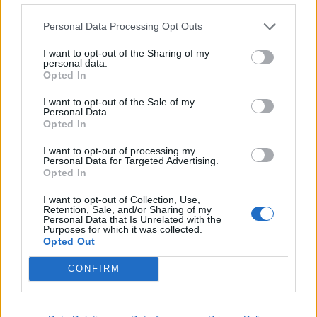
откриха под кафене за сладолед в
Полша
Personal Data Processing Opt Outs
07.08.2026 / 16:00
I want to opt-out of the Sharing of my
personal data.
Opted In
I want to opt-out of the Sale of my
Personal Data.
Opted In
I want to opt-out of processing my
Personal Data for Targeted Advertising.
Opted In
I want to opt-out of Collection, Use,
Retention, Sale, and/or Sharing of my
Personal Data that Is Unrelated with the
Purposes for which it was collected.
Opted Out
Изкуствен интелект за първи път
CONFIRM
създаде нови жизнеспособни вируси
07.08.2026 / 15:30