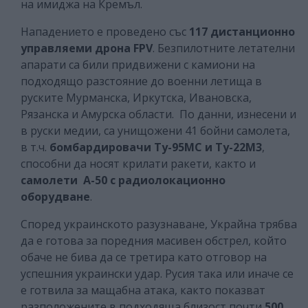
на имиджа на Кремъл.
Нападението е проведено със
117 дистанционно
управляеми дрона FPV
. Безпилотните летателни
апарати са били придвижени с камиони на
подходящо разстояние до военни летища в
руските Мурманска, Иркутска, Ивановска,
Рязанска и Амурска области. По данни, изнесени и
в руски медии, са унищожени 41 бойни самолета,
в т.ч.
бомбардировачи Ту-95МС и Ту-22М3
,
способни да носят крилати ракети, както и
самолети А-50 с радиолокационно
оборудване
.
Според украинското разузнаване, Украйна трябва
да е готова за поредния масивен обстрел, който
обаче не бива да се третира като отговор на
успешния украински удар. Русия така или иначе се
е готвила за мащабна атака, както показват
разположените в подходяща близост почти
500