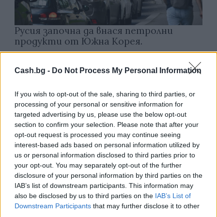
Русия започна да внася петролни
продукти от Южна Корея.
07.08.2026 / 17:05
Cash.bg -
Do Not Process My Personal Information
If you wish to opt-out of the sale, sharing to third parties, or
processing of your personal or sensitive information for
targeted advertising by us, please use the below opt-out
section to confirm your selection. Please note that after your
opt-out request is processed you may continue seeing
interest-based ads based on personal information utilized by
us or personal information disclosed to third parties prior to
your opt-out. You may separately opt-out of the further
disclosure of your personal information by third parties on the
IAB’s list of downstream participants. This information may
also be disclosed by us to third parties on the
IAB’s List of
Downstream Participants
that may further disclose it to other
Древен храм на почти 900 години
third parties.