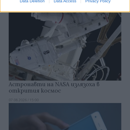
Data Deletion
Data Access
Privacy Policy
Астронавти на NASA излязоха в
открития космос
07.08.2026 / 15:00