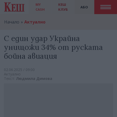
MY
КЕШ
АБО
CASH
КЛУБ
Начало
Актуално
С един удар Украйна
унищожи 34% от руската
бойна авиация
02.06.2025 / 09:00
Актуално
Текст:
Людмила Димова