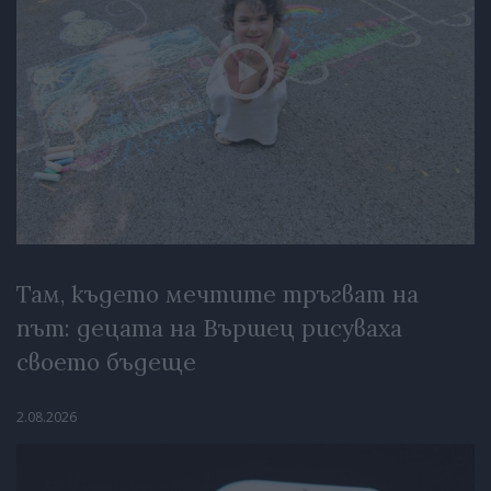
Там, където мечтите тръгват на
път: децата на Вършец рисуваха
своето бъдеще
2.08.2026