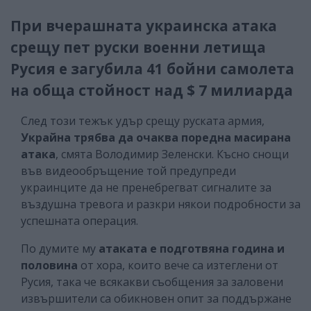
При вчерашната украинска атака
срещу пет руски военни летища
Русия е загубила 41 бойни самолета
на обща стойност над $ 7 милиарда
След този тежък удър срещу руската армия,
Украйна трябва да очаква поредна масирана
атака
, смята Володимир Зеленски. Късно снощи
във видеообръщение той предупреди
украинците да не пренебрегват сигналите за
въздушна тревога и разкри някои подробности за
успешната операция.
По думите му
атаката е подготвяна година и
половина
от хора, които вече са изтеглени от
Русия, така че всякакви съобщения за заловени
извършители са обикновен опит за поддържане