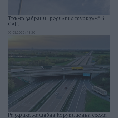
Тръмп забрани „родилния туризъм“ в
САЩ
07.08.2026 / 13:30
Разкриха мащабна корупционна схема