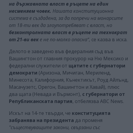
на държавната власт в ръцете на един
несменяем човек.
Нашата конституционна
система е създадена, за да попречи на монарсите
от 18-ти век да злоупотребяват с власт, но
безконтролната власт в ръцете на
технократ
от 21-ви век
е не по-малко опасна“,
се казва в иска.
Делото е заведено във федералния съд във
Вашингтон от главния прокурор на Ню Мексико и
федерални служители от
щатите с губернатори
демократи
(Аризона, Мичиган, Мериленд,
Минесота, Калифорния, Кънектикът, Роуд Айлънд,
Масачузетс, Орегон, Вашингтон и Хавай), плюс
два щата (Невада и Върмонт),
с губернатори от
Републиканската партия
, отбелязва ABC News.
Искът на 14-те твърди, че
конституцията
забранява на президента
да променя
"съществуващите закони, свързани със