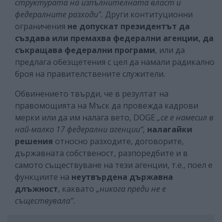
структурата на изпълнителната власт и
федералните разходи".
Други контитуционни
ограничения
не допускат президентът
да
създава или премахва федерални агенции, да
съкращава федерални програми
, или да
предлага обезщетения с цел да намали радикално
броя на правителствените служители.
Обвинението твърди, че в резултат на
правомощията на Мъск да провежда кадрови
мерки или да им налага вето, DOGE
„се е намесил в
най-малко 17 федерални агенции“,
налагайки
решения
относно разходите, договорите,
държавната собственост, разпоредбите и в
самото съществуване на тези агенции, т.е., поел е
функциите на
неутвърдена държавна
длъжност
, каквато
„никога преди не е
съществувала”.