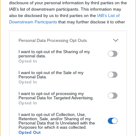
disclosure of your personal information by third parties on the
IAB’s list of downstream participants. This information may
also be disclosed by us to third parties on the
IAB’s List of
Downstream Participants
that may further disclose it to other
third parties.
Personal Data Processing Opt Outs
Древен храм на почти 900 години
I want to opt-out of the Sharing of my
personal data.
откриха под кафене за сладолед в
Opted In
Полша
I want to opt-out of the Sale of my
07.08.2026 / 16:00
Personal Data.
Opted In
I want to opt-out of processing my
Personal Data for Targeted Advertising.
Opted In
I want to opt-out of Collection, Use,
Retention, Sale, and/or Sharing of my
Personal Data that Is Unrelated with the
Purposes for which it was collected.
Opted Out