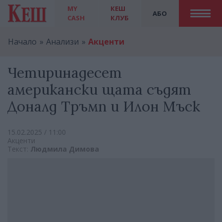
MY
КЕШ
АБО
CASH
КЛУБ
Начало
Анализи
Акценти
Четиринадесет
американски щата съдят
Доналд Тръмп и Илон Мъск
15.02.2025 / 11:00
Акценти
Текст:
Людмила Димова