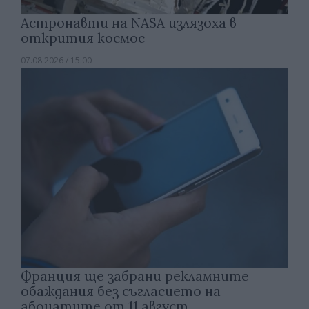
Астронавти на NASA излязоха в
открития космос
07.08.2026 / 15:00
Франция ще забрани рекламните
обаждания без съгласието на
абонатите от 11 август