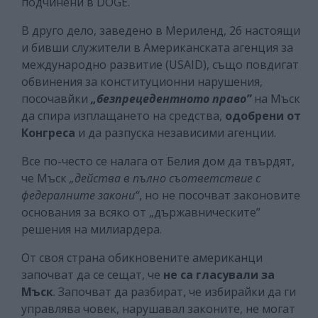
подчинени в DOGE.
В друго дело, заведено в Мериленд, 26 настоящи
и бивши служители в Американската агенция за
международно развитие (USAID), също повдигат
обвинения за конституционни нарушения,
посочавйки
„безпрецедентното право”
на Мъск
да спира изплащането на средства,
одобрени от
Конгреса
и да разпуска независими агенции.
Все по-често се налага от Белия дом да твърдят,
че Мъск
„действа в пълно съответствие с
федералните закони“
, но не посочват законовите
основания за всяко от „държавническите”
решения на милиардера.
От своя страна обикновените американци
започват да се сещат, че
не са гласували за
Мъск
. Започват да разбират, че избирайки да ги
управлява човек, нарушавал законите, не могат