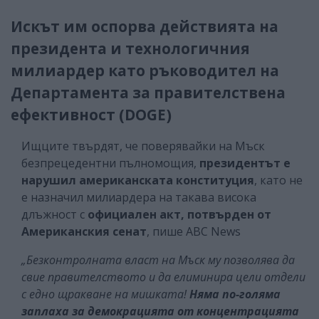
Искът им оспорва действията на
президента и технологичния
милиардер като ръководител на
Департамента за правителствена
ефективност (DOGE)
Ищците твърдят, че поверявайки на Мъск
безпрецедентни пълномощия,
президентът е
нарушил американската конституция
, като не
е назначил милиардера на такава висока
длъжност с
официален акт, потвърден от
Американския сенат
, пише ABC News
„Безконтролната власт на Мъск му позволява да
свие правителството и да елиминира цели отдели
с едно щракване на мишката!
Няма по-голяма
заплаха за демокрацията от концентрацията