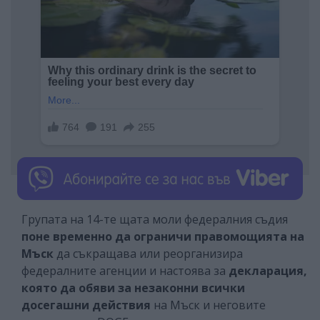
Групата на 14-те щата моли федералния съдия
поне временно да ограничи правомощията на
Мъск
да съкращава или реорганизира
федералните агенции и настоява за
декларация,
която да обяви за незаконни всички
досегашни действия
на Мъск и неговите