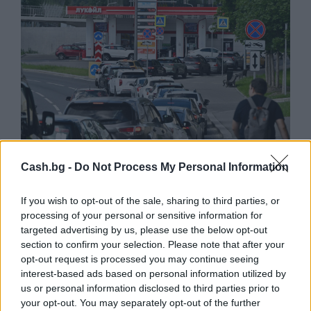
Cash.bg -
Do Not Process My Personal Information
Русия започна да внася петролни
продукти от Южна Корея.
If you wish to opt-out of the sale, sharing to third parties, or
07.08.2026 / 17:05
processing of your personal or sensitive information for
targeted advertising by us, please use the below opt-out
section to confirm your selection. Please note that after your
opt-out request is processed you may continue seeing
interest-based ads based on personal information utilized by
us or personal information disclosed to third parties prior to
your opt-out. You may separately opt-out of the further