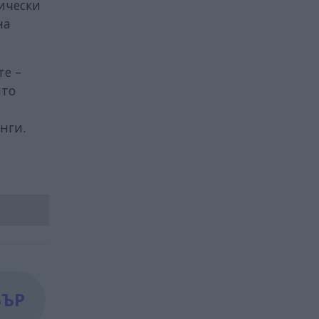
ически
на
те –
ито
нги.
БЪР