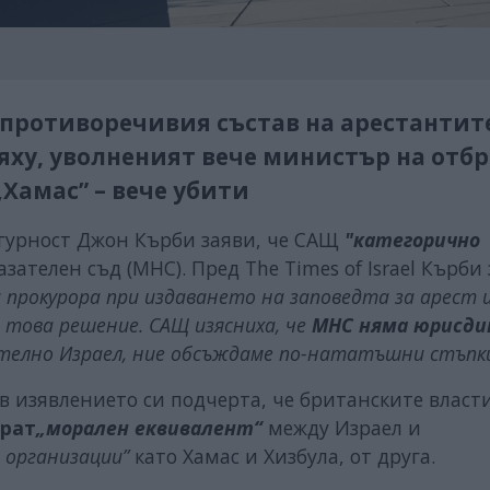
противоречивия състав на арестантите
ху, уволненият вече министър на отб
Хамас” – вече убити
гурност Джон Кърби заяви, че САЩ
"категорично
елен съд (МНС). Пред The ​​Times of Israel Кърби 
 прокурора при издаването на заповедта за арест 
о това решение. САЩ изясниха, че
МНС няма юрисди
ително Израел, ние обсъждаме по-нататъшни стъпки
 изявлението си подчерта, че британските власт
ират
„морален еквивалент“
между Израел и
 организации”
като Хамас и Хизбула, от друга.