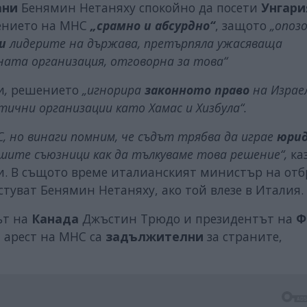
ани
Бенямин Нетаняху спокойно да посети
Унгари
ението на МНС
„срамно и абсурдно“
, защото
„опоз
и
лидерите на държава, претърпяла ужасяваща
ата организация, отговорна за това“
и
,
решението
„игнорира
законното право
на Израе
чни организации като Хамас и Хизбула“.
, но винаги помним, че съдът трябва да играе
юрид
ашите съюзници как да тълкуваме това решение“,
ка
. В същото време италианският министър на отб
стуват Бенямин Нетаняху, ако той влезе в Италия.
ът на
Канада
Джъстин Трюдо и президентът на
Ф
а арест на МНС са
задължителни
за страните,