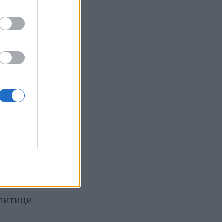
я
да
кия
за
ният
вия
ртия,
 Израел
,
то”,
а
щитават
олитици