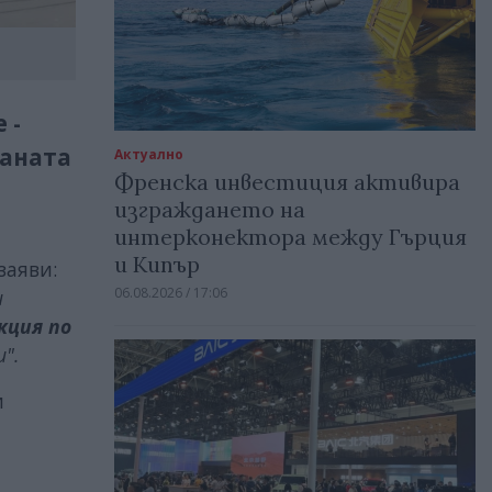
 -
раната
Актуално
Френска инвестиция активира
изграждането на
интерконектора между Гърция
и Кипър
заяви:
06.08.2026 / 17:06
и
кция по
".
и