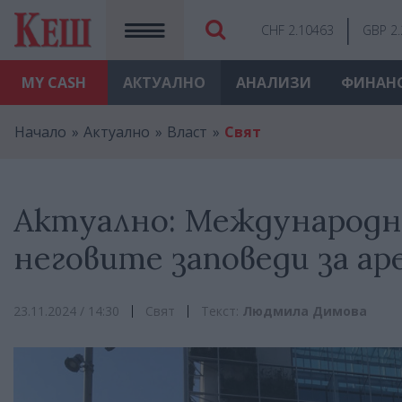
CHF 2.10463
GBP 2
MY
CASH
АКТУАЛНО
АНАЛИЗИ
ФИНАН
Начало
Актуално
Власт
Свят
Актуално: Международн
неговите заповеди за ар
23.11.2024 / 14:30
Свят
Текст:
Людмила Димова