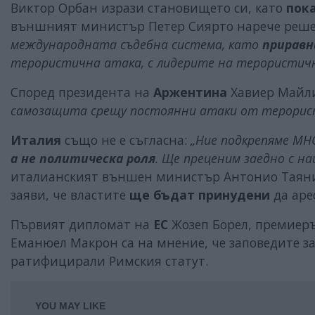
Виктор Орбан изрази становището си, като
пок
външният министър Петер Сиярто нарече реш
международната съдебна система, като
приравн
терористична атака, с лидерите на терористичн
Според президента на
Аржентина
Хавиер Майл
самозащита срещу постоянни атаки от терористи
Италия
също не е съгласна:
„Ние подкрепяме МНС
а не политическа роля
. Ще преценим заедно с н
италианският външен министър Антонио Таяни
заяви, че властите
ще бъдат принудени
да аре
Първият дипломат на
ЕС
Жозеп Борел, премиер
Еманюел Макрон са на мнение, че заповедите з
ратифицирали Римския статут.