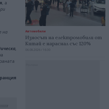
я
, а
ори
л на
Автомобили
Износът на електромобили от
Китай е нараснал със 120%
ическа,
06.08.2026 / 16:30
за
раната
Реклама
ранция