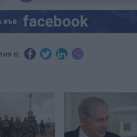
facebook
А
ВЪВ
тия в: