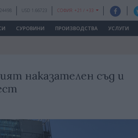
.24498
USD 1.66723
СОФИЯ:
+21 / +33
СИ
СУРОВИНИ
ПРОИЗВОДСТВА
УСЛУГИ
ият наказателен съд и
ест