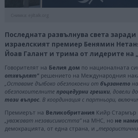
Снимка: ejiltalk.org
Последната развълнува света заради 
израелският премиер Бенямин Нетаня
Йоав Галант и трима от лидерите на „
Говорителят на
Белия дом
по националната си
отхвърлят"
решението на Международния наказат
„Оставаме дълбоко обезпокоени от
бързането
на
обезпокоителните
процедурни грешки
, довели д
този въпрос
. В координация с партньори, включ
Премиерът на
Великобритания
Кийр Стармър в
„уважават независимостта”
на МНС, но
не нам
демокрацията, от една страна, и
„терористични