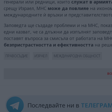
генерали или редници, които
служат в армият
срещу Израел, МНС
може да повлияе
на иконом
международните ѝ връзки и представителствот
Заповедта ще създаде проблеми и на МНС, пока
едни казват, че са длъжни да изпълнят заповедт
поставят въпроса за смисъла от работата на МН
безпристрастността и
ефективността
на реше
ПРАВОСЪДИЕ
ИЗРАЕЛ
МЕЖДУНАРОДНА ОБЩНОСТ
ВС
Последвайте ни в
ТЕЛЕГРА