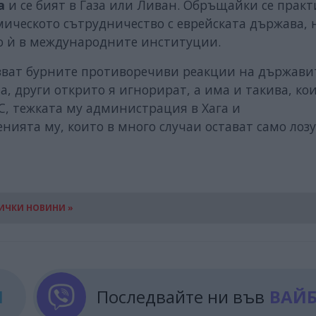
а
и се бият в Газа или Ливан. Обръщайки се практ
ическото сътрудничество с еврейската държава, 
о ѝ в международните институции.
зват бурните противоречиви реакции на държави
а, други открито я игнорират, а има и такива, ко
С, тежката му администрация в Хага и
нията му, които в много случаи остават само лозу
ИЧКИ НОВИНИ »
М
Последвайте ни във
ВАЙ