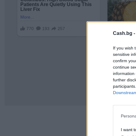
Cash.bg 
If you wish 
sensitive in
confirm you
continue se
information 
further disc
participants
Downstream 
Persona
I want t