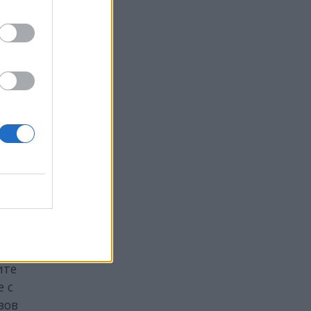
по
к
в които
нето на
 и
ави
ост, за
ите
е с
зов