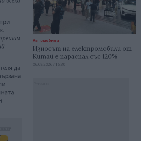
на всеки
 при
к.
разрешим
Автомобили
ай
Износът на електромобили от
Китай е нараснал със 120%
06.08.2026 / 16:30
теля да
вързана
ли
Реклама
йната
и