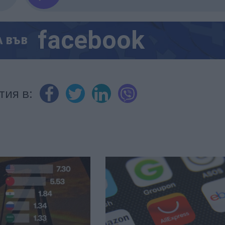
facebook
А
ВЪВ
тия в: