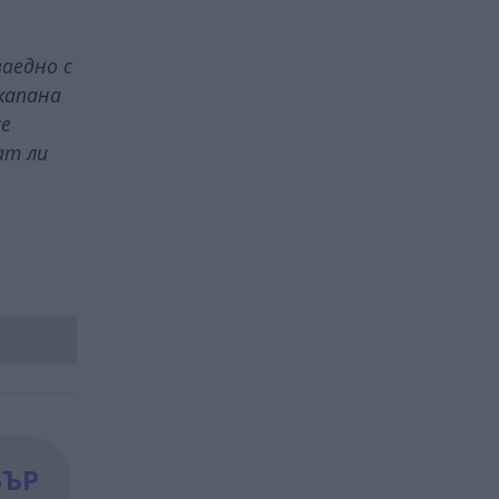
заедно с
капана
се
ат ли
БЪР