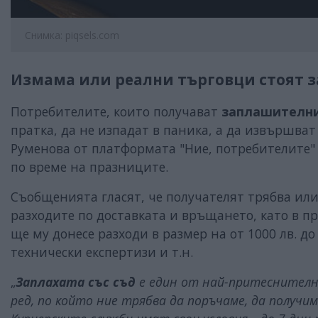
Снимка: piqsels.com
Измама или реални търговци стоят 
Потребителите, които получават
заплашителн
пратка, да не изпадат в паника, а да извършват 
Руменова от платформата "Ние, потребителите"
по време на празниците.
Съобщенията гласят, че получателят трябва или 
разходите по доставката и връщането, като в п
ще му донесе разходи в размер на от 1000 лв. до 
технически експертизи и т.н.
„
Заплахата със съд
е един от най-притеснителн
ред, по който ние трябва да поръчаме, да получи