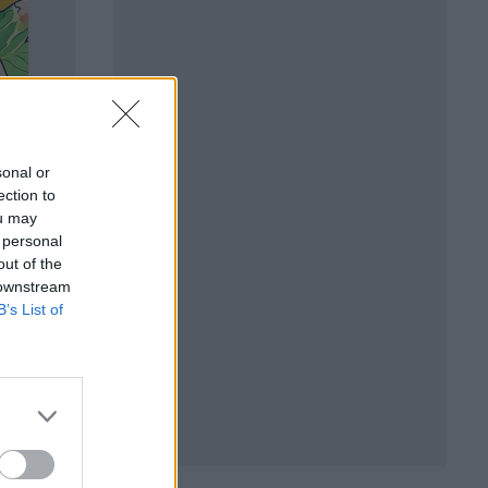
sonal or
ection to
ou may
 personal
out of the
 downstream
B’s List of