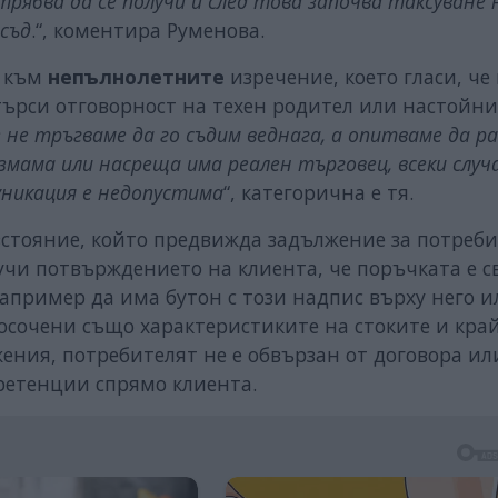
трябва да се получи и след това започва таксуване 
 съд
.“, коментира Руменова.
о към
непълнолетните
изречение, което гласи, че
търси отговорност на техен родител или настойни
е не тръгваме да го съдим веднага, а опитваме да 
 измама или насреща има реален търговец, всеки случ
уникация е недопустима
“, категорична е тя.
азстояние, който предвижда задължение за потреби
чи потвърждението на клиента, че поръчката е с
например да има бутон с този надпис върху него и
посочени също характеристиките на стоките и кра
жения, потребителят не е обвързан от договора ил
претенции спрямо клиента.