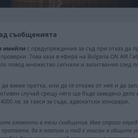
зад съобщенията
и имейли
с предупреждения за съд при отказ да 
проверки. Това каза в ефира на Bulgaria ON AIR Га
 по повод множество сигнали и запитвания след п
да вземе пратка, или да се откаже от нея и да за
ротивен случай срещу него ще бъде заведено дело 
4000 лв. за такси за съда, адвокатски хонорари,
ите елементи в тези съобщения. Има строго опред
м пратката, да я платим и той е описан в общите ус