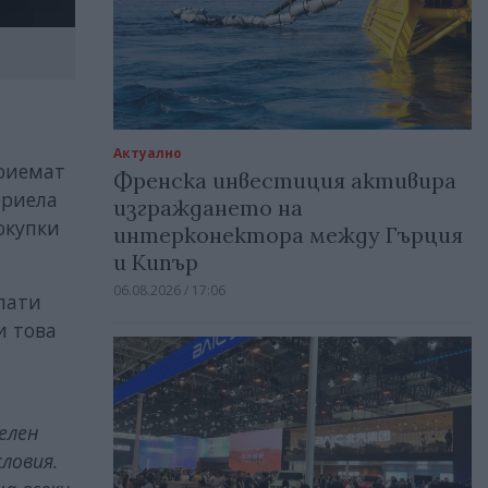
Актуално
приемат
Френска инвестиция активира
бриела
изграждането на
окупки
интерконектора между Гърция
и Кипър
06.08.2026 / 17:06
плати
и това
елен
ловия.