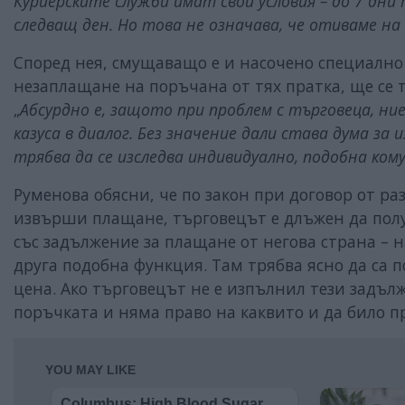
Куриерските служби имат свои условия – до 7 дни 
следващ ден. Но това не означава, че отиваме на
Според нея, смущаващо е и насочено специалн
незаплащане на поръчана от тях пратка, ще се 
„
Абсурдно е, защото при проблем с търговеца, ни
казуса в диалог. Без значение дали става дума за
трябва да се изследва индивидуално, подобна ком
Руменова обясни, че по закон при договор от р
извърши плащане, търговецът е длъжен да полу
със задължение за плащане от негова страна – 
друга подобна функция. Там трябва ясно да са 
цена. Ако търговецът не е изпълнил тези задъл
поръчката и няма право на каквито и да било 