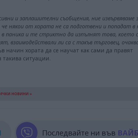
есивни и заплашителни съобщения, ние извървяваме 
 че някои от хората не са подготвени и попадат в 
 в паника и те стриктно да изпълнят това, което 
ят, взаимодействали ли са с такъв търговец, очакв
къв начин хората да се научат как сами да правят
в такива ситуации.
ИЧКИ НОВИНИ »
М
Последвайте ни във
ВАЙ